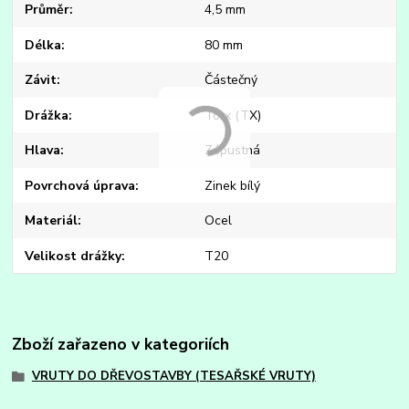
Průměr
4,5 mm
Délka
80 mm
Závit
Částečný
Drážka
Torx (TX)
Hlava
Zápustná
Povrchová úprava
Zinek bílý
Materiál
Ocel
Velikost drážky
T20
Zboží zařazeno v kategoriích
VRUTY DO DŘEVOSTAVBY (TESAŘSKÉ VRUTY)