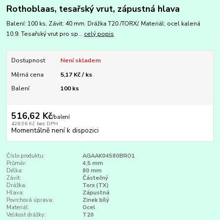
Rothoblaas, tesařský vrut, zápustná hlava
Balení: 100 ks, Závit: 40 mm. Drážka T20 /TORX/. Materiál: ocel kalená
10.9. Tesařský vrut pro sp...
celý popis
Dostupnost
Není skladem
Měrná cena
5,17 Kč / ks
Balení
100 ks
516,62 Kč
/
balení
426,96 Kč
bez DPH
Momentálně není k dispozici
Číslo produktu:
AGAAK04580BRO1
Průměr:
4,5 mm
Délka:
80 mm
Závit:
Částečný
Drážka:
Torx (TX)
Hlava:
Zápustná
Povrchová úprava:
Zinek bílý
Materiál:
Ocel
Velikost drážky:
T20