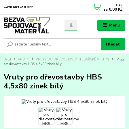
0
ks
+420 603 418 822
za
0,00 Kč
Menu
Hledat
Úvod
VRUTY
VRUTY DO DŘEVOSTAVBY (TESAŘSKÉ VRUTY)
Vruty
pro dřevostavby HBS 4,5x80 zinek bílý
Vruty pro dřevostavby HBS
4,5x80 zinek bílý