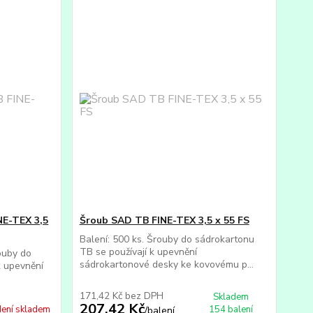
NE-TEX 3,5
Šroub SAD TB FINE-TEX 3,5 x 55 FS
Balení: 500 ks. Šrouby do sádrokartonu
TB se používají k upevnění
ouby do
sádrokartonové desky ke kovovému p...
k upevnění
171,42 Kč
bez DPH
Skladem
207,42 Kč
ení skladem
154 balení
/
balení