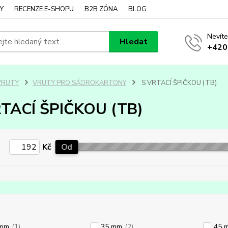
Y
RECENZE E-SHOPU
B2B ZÓNA
BLOG
Nevíte
Hledat
+420
VRUTY
VRUTY PRO SÁDROKARTONY
S VRTACÍ ŠPIČKOU (TB)
RTACÍ ŠPIČKOU (TB)
Kč
Od
 mm
(1)
35 mm
(2)
45 