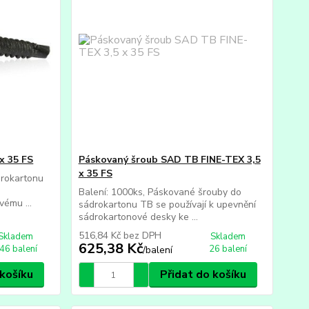
x 35 FS
Páskovaný šroub SAD TB FINE-TEX 3,5
x 35 FS
drokartonu
Balení: 1000ks, Páskované šrouby do
ému ...
sádrokartonu TB se používají k upevnění
sádrokartonové desky ke ...
516,84 Kč
bez DPH
Skladem
Skladem
625,38 Kč
46 balení
26 balení
/
balení
 košíku
Přidat do košíku