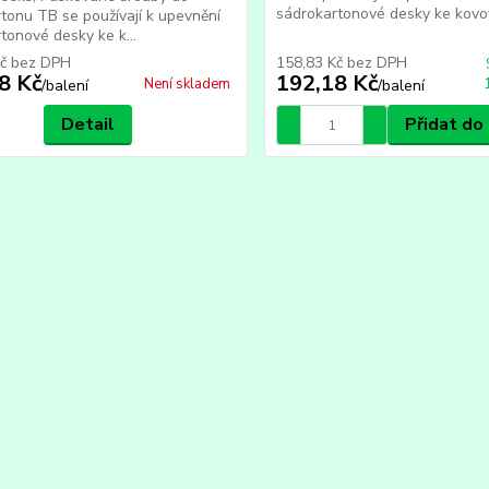
sádrokartonové desky ke kovo
tonu TB se používají k upevnění
tonové desky ke k...
Kč
bez DPH
158,83 Kč
bez DPH
8 Kč
192,18 Kč
Není skladem
/
balení
/
balení
Detail
Přidat do