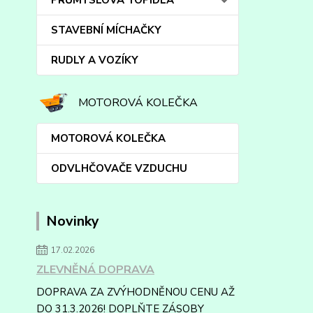
PRŮMYSLOVÁ TOPIDLA
STAVEBNÍ MÍCHAČKY
RUDLY A VOZÍKY
MOTOROVÁ KOLEČKA
MOTOROVÁ KOLEČKA
ODVLHČOVAČE VZDUCHU
Novinky
17.02.2026
ZLEVNĚNÁ DOPRAVA
DOPRAVA ZA ZVÝHODNĚNOU CENU AŽ
DO 31.3.2026! DOPLŇTE ZÁSOBY