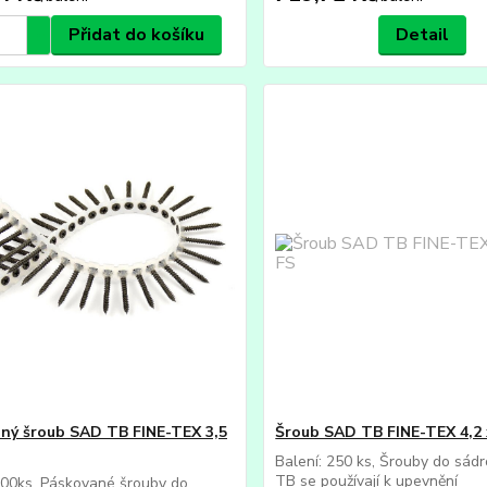
Přidat do košíku
Detail
ný šroub SAD TB FINE-TEX 3,5
Šroub SAD TB FINE-TEX 4,2 
Balení: 250 ks, Šrouby do sád
TB se používají k upevnění
800ks, Páskované šrouby do