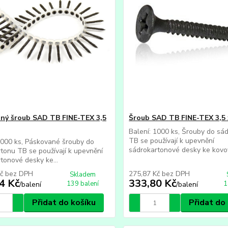
ný šroub SAD TB FINE-TEX 3,5
Šroub SAD TB FINE-TEX 3,5 
Balení: 1000 ks, Šrouby do sá
TB se používají k upevnění
1000 ks, Páskované šrouby do
sádrokartonové desky ke kovov
tonu TB se používají k upevnění
tonové desky ke...
Kč
bez DPH
275,87 Kč
bez DPH
Skladem
4 Kč
333,80 Kč
139 balení
1
/
balení
/
balení
Přidat do košíku
Přidat do