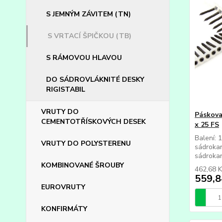
S JEMNÝM ZÁVITEM (TN)
S VRTACÍ ŠPIČKOU (TB)
S RÁMOVOU HLAVOU
DO SÁDROVLÁKNITÉ DESKY
RIGISTABIL
VRUTY DO
Páskova
CEMENTOTŘÍSKOVÝCH DESEK
x 25 FS
Balení: 
VRUTY DO POLYSTERENU
sádrokar
sádrokar
KOMBINOVANÉ ŠROUBY
462,68 
559,8
EUROVRUTY
KONFIRMÁTY