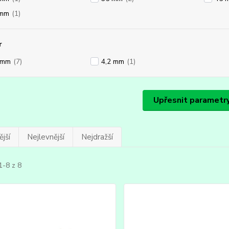
 mm
(1)
r
 mm
(7)
4,2 mm
(1)
Upřesnit parametr
jší
Nejlevnější
Nejdražší
1-8 z 8