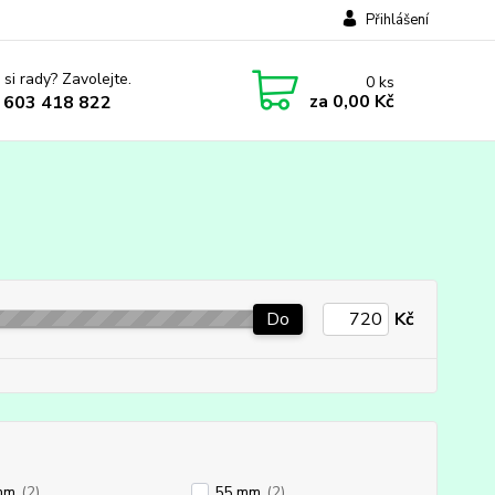
Přihlášení
 si rady? Zavolejte.
0
ks
za
0,00 Kč
 603 418 822
Do
Kč
mm
(2)
55 mm
(2)