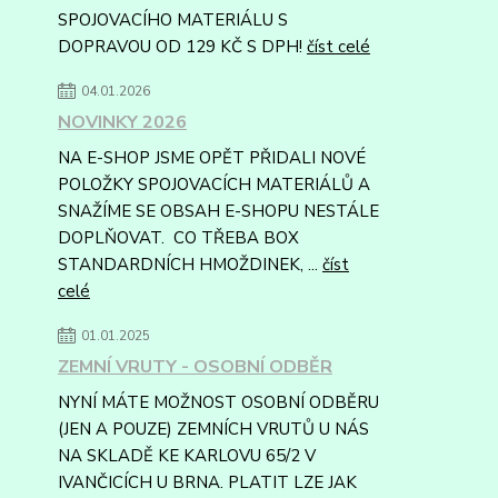
SPOJOVACÍHO MATERIÁLU S
DOPRAVOU OD 129 KČ S DPH!
číst celé
04.01.2026
NOVINKY 2026
NA E-SHOP JSME OPĚT PŘIDALI NOVÉ
POLOŽKY SPOJOVACÍCH MATERIÁLŮ A
SNAŽÍME SE OBSAH E-SHOPU NESTÁLE
DOPLŇOVAT. CO TŘEBA BOX
STANDARDNÍCH HMOŽDINEK, ...
číst
celé
01.01.2025
ZEMNÍ VRUTY - OSOBNÍ ODBĚR
NYNÍ MÁTE MOŽNOST OSOBNÍ ODBĚRU
(JEN A POUZE) ZEMNÍCH VRUTŮ U NÁS
NA SKLADĚ KE KARLOVU 65/2 V
IVANČICÍCH U BRNA. PLATIT LZE JAK