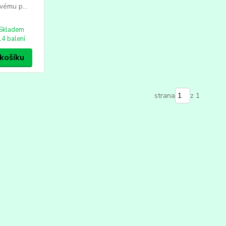
vému p...
Skladem
14 balení
 košíku
strana
z 1