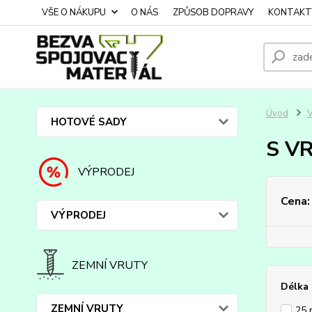
VŠE O NÁKUPU
O NÁS
ZPŮSOB DOPRAVY
KONTAKT
Úvod
HOTOVÉ SADY
S V
VÝPRODEJ
Cena:
VÝPRODEJ
ZEMNÍ VRUTY
Délka
ZEMNÍ VRUTY
25