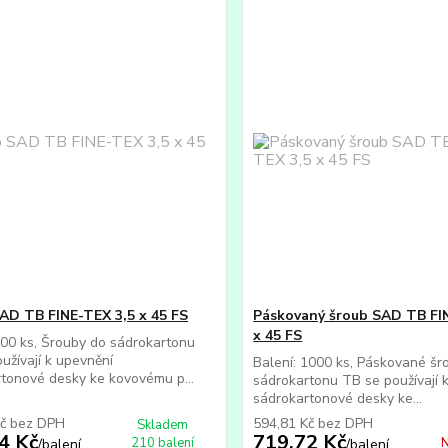
AD TB FINE-TEX 3,5 x 45 FS
Páskovaný šroub SAD TB FI
x 45 FS
500 ks, Šrouby do sádrokartonu
užívají k upevnění
Balení: 1000 ks, Páskované šr
tonové desky ke kovovému p...
sádrokartonu TB se používají 
sádrokartonové desky ke...
Kč
bez DPH
594,81 Kč
bez DPH
Skladem
4 Kč
719,72 Kč
210 balení
N
/
balení
/
balení