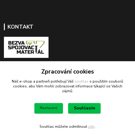
KONTAKT
+420 603 418 822
Zpracování cookies
Náš e-shop a partneři potřebují Váš
souhlas
s použitím souborů
odbyt@bezva-spojovacimaterial.cz
cookies, aby Vám mohli zobrazovat informace týkající se Vašich
zájmů.
Souhlasím
Nastavení
Bezva spojovací materiál
Souhlas můžete odmítnout
zde
.
Vytvořeno na
Eshop-rychle.cz