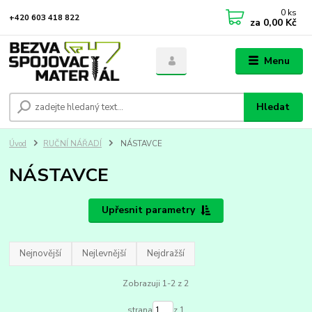
0
ks
+420 603 418 822
za
0,00 Kč
Menu
Hledat
Úvod
RUČNÍ NÁŘADÍ
NÁSTAVCE
NÁSTAVCE
Upřesnit parametry
Nejnovější
Nejlevnější
Nejdražší
Zobrazuji 1-2 z 2
strana
z 1