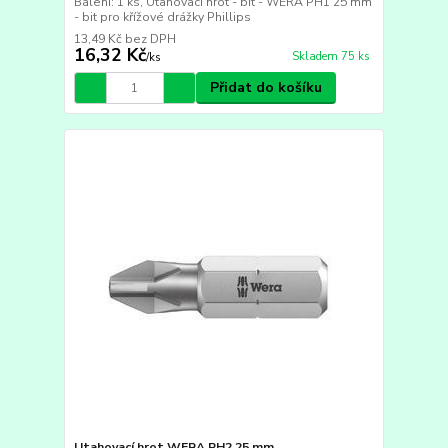
Balení: 1 ks, Utahovací hrot - bit - WERA PH1 25 mm
- bit pro křížové drážky Phillips
13,49 Kč
bez DPH
16,32 Kč
Skladem 75 ks
/
ks
Přidat do košíku
Utahovací hrot WERA PH2 25 mm