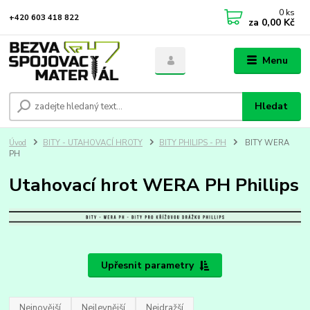
0
ks
+420 603 418 822
za
0,00 Kč
Menu
Hledat
Úvod
BITY - UTAHOVACÍ HROTY
BITY PHILIPS - PH
BITY WERA
PH
Utahovací hrot WERA PH Phillips
Upřesnit parametry
Nejnovější
Nejlevnější
Nejdražší