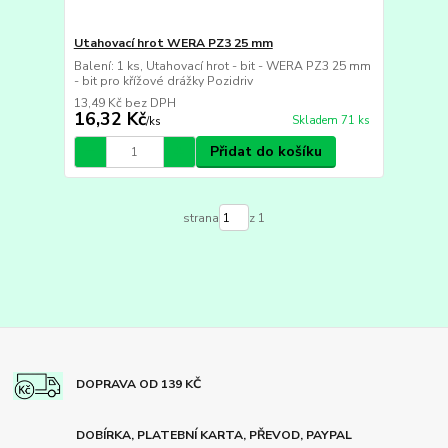
Utahovací hrot WERA PZ3 25 mm
Balení: 1 ks, Utahovací hrot - bit - WERA PZ3 25 mm
- bit pro křížové drážky Pozidriv
13,49 Kč
bez DPH
16,32 Kč
Skladem 71 ks
/
ks
Přidat do košíku
strana
z 1
DOPRAVA OD 139 KČ
DOBÍRKA, PLATEBNÍ KARTA, PŘEVOD, PAYPAL