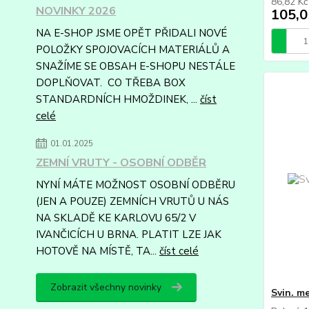
86,82 K
NOVINKY 2026
105,0
NA E-SHOP JSME OPĚT PŘIDALI NOVÉ
POLOŽKY SPOJOVACÍCH MATERIÁLŮ A
SNAŽÍME SE OBSAH E-SHOPU NESTÁLE
DOPLŇOVAT. CO TŘEBA BOX
STANDARDNÍCH HMOŽDINEK, ...
číst
celé
01.01.2025
ZEMNÍ VRUTY - OSOBNÍ ODBĚR
NYNÍ MÁTE MOŽNOST OSOBNÍ ODBĚRU
(JEN A POUZE) ZEMNÍCH VRUTŮ U NÁS
NA SKLADĚ KE KARLOVU 65/2 V
IVANČICÍCH U BRNA. PLATIT LZE JAK
HOTOVĚ NA MÍSTĚ, TA...
číst celé
Zobrazit všechny novinky
Svin. m