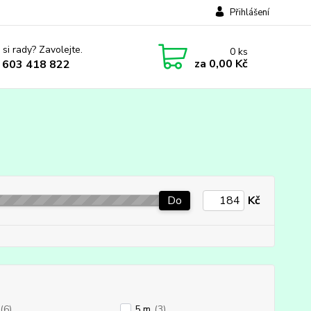
Přihlášení
 si rady? Zavolejte.
0
ks
za
0,00 Kč
 603 418 822
Do
Kč
(6)
5 m
(3)