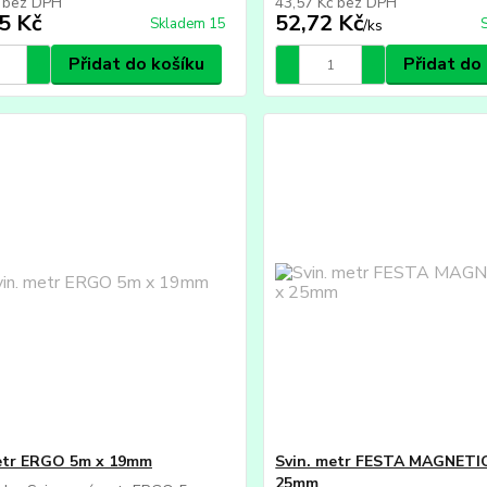
č
bez DPH
43,57 Kč
bez DPH
5 Kč
52,72 Kč
Skladem 15
/
ks
Přidat do košíku
Přidat do
etr ERGO 5m x 19mm
Svin. metr FESTA MAGNETIC
25mm