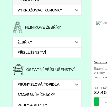
VYKRUŽOVACÍ KORUNKY
HLINIKOVÉ ŽEBŘÍKY
ŽEBŘÍKY
PŘÍSLUŠENSTVÍ
Svin. m
Balení: 
OSTATNÍ PŘÍSLUŠENSTVÍ
x 13mm, 
na opas
PRŮMYSLOVÁ TOPIDLA
30,91 K
37,40
STAVEBNÍ MÍCHAČKY
RUDLY A VOZÍKY