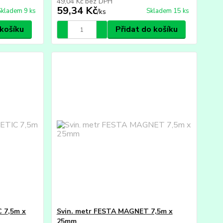
49,04 Kč
bez DPH
59,34 Kč
Skladem 9 ks
Skladem 15 ks
/
ks
 košíku
Přidat do košíku
 7,5m x
Svin. metr FESTA MAGNET 7,5m x
25mm