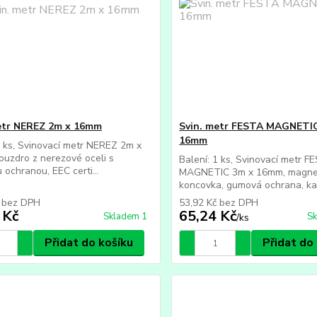
etr NEREZ 2m x 16mm
Svin. metr FESTA MAGNETI
16mm
1 ks, Svinovací metr NEREZ 2m x
uzdro z nerezové oceli s
Balení: 1 ks, Svinovací metr F
ochranou, EEC certi...
MAGNETIC 3m x 16mm, magne
koncovka, gumová ochrana, kal
č
bez DPH
53,92 Kč
bez DPH
 Kč
65,24 Kč
Skladem 1
Sk
/
ks
Přidat do košíku
Přidat do