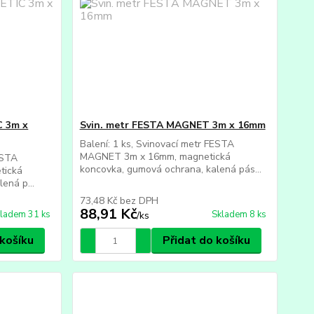
C 3m x
Svin. metr FESTA MAGNET 3m x 16mm
Balení: 1 ks, Svinovací metr FESTA
MAGNET 3m x 16mm, magnetická
ESTA
koncovka, gumová ochrana, kalená pás...
tická
ená p...
73,48 Kč
bez DPH
88,91 Kč
ladem 31 ks
Skladem 8 ks
/
ks
 košíku
Přidat do košíku