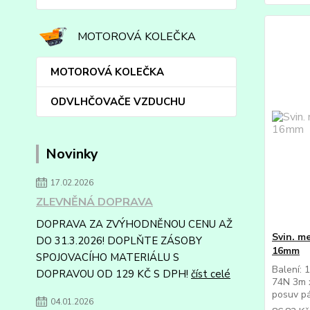
MOTOROVÁ KOLEČKA
MOTOROVÁ KOLEČKA
ODVLHČOVAČE VZDUCHU
Novinky
17.02.2026
ZLEVNĚNÁ DOPRAVA
DOPRAVA ZA ZVÝHODNĚNOU CENU AŽ
Svin. m
DO 31.3.2026! DOPLŇTE ZÁSOBY
16mm
SPOJOVACÍHO MATERIÁLU S
Balení: 
DOPRAVOU OD 129 KČ S DPH!
číst celé
74N 3m 
posuv pá
04.01.2026