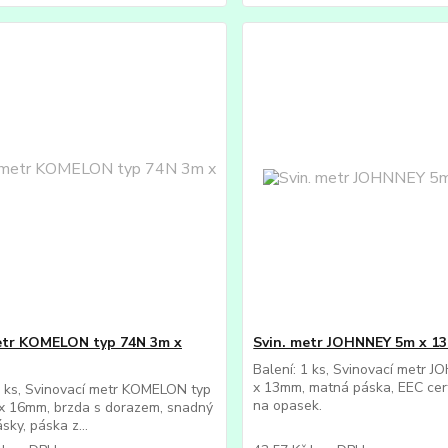
etr KOMELON typ 74N 3m x
Svin. metr JOHNNEY 5m x 1
Balení: 1 ks, Svinovací metr
x 13mm, matná páska, EEC certi
1 ks, Svinovací metr KOMELON typ
na opasek.
x 16mm, brzda s dorazem, snadný
sky, páska z...