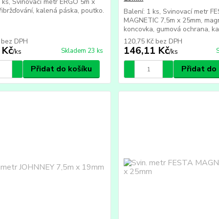
1 ks, Svinovací metr ERGO 5m x
ibržďování, kalená páska, poutko.
Balení: 1 ks, Svinovací metr F
MAGNETIC 7,5m x 25mm, magn
koncovka, gumová ochrana, kal
č
bez DPH
120,75 Kč
bez DPH
 Kč
146,11 Kč
Skladem 23 ks
/
ks
/
ks
Přidat do košíku
Přidat do