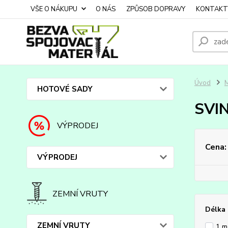
VŠE O NÁKUPU
O NÁS
ZPŮSOB DOPRAVY
KONTAKT
Úvod
HOTOVÉ SADY
SVI
VÝPRODEJ
Cena:
VÝPRODEJ
ZEMNÍ VRUTY
Délka
ZEMNÍ VRUTY
1 m