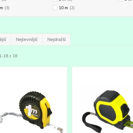
 m
(3)
10 m
(2)
jší
Nejlevnější
Nejdražší
1-18 z 18