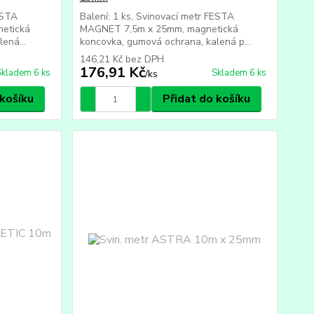
ESTA
Balení: 1 ks, Svinovací metr FESTA
etická
MAGNET 7,5m x 25mm, magnetická
ená...
koncovka, gumová ochrana, kalená p...
146,21 Kč
bez DPH
176,91 Kč
Skladem 6 ks
Skladem 6 ks
/
ks
 košíku
Přidat do košíku