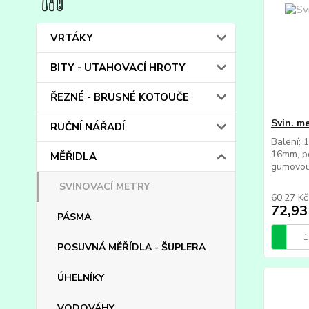
VRTÁKY
BITY - UTAHOVACÍ HROTY
ŘEZNÉ - BRUSNÉ KOTOUČE
Svin. m
RUČNÍ NÁŘADÍ
Balení: 
16mm, po
MĚŘIDLA
gumovou 
SVINOVACÍ METRY
60,27 K
72,93
PÁSMA
POSUVNÁ MĚŘÍDLA - ŠUPLERA
ÚHELNÍKY
VODOVÁHY