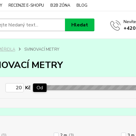
Y
RECENZE E-SHOPU
B2B ZÓNA
BLOG
Nevíte
Hledat
+420
MĚŘIDLA
SVINOVACÍ METRY
NOVACÍ METRY
Kč
Od
(1)
2 m
(3)
3 m