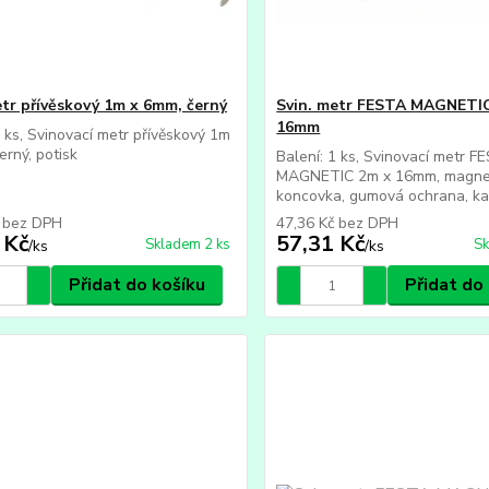
etr přívěskový 1m x 6mm, černý
Svin. metr FESTA MAGNETI
16mm
1 ks, Svinovací metr přívěskový 1m
erný, potisk
Balení: 1 ks, Svinovací metr F
MAGNETIC 2m x 16mm, magne
koncovka, gumová ochrana, kal
č
bez DPH
47,36 Kč
bez DPH
 Kč
57,31 Kč
Skladem 2 ks
Sk
/
ks
/
ks
Přidat do košíku
Přidat do