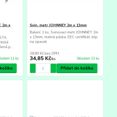
C 2m x
Svin. metr JOHNNEY 2m x 13mm
Balení: 1 ks, Svinovací metr JOHNNEY 2m
x 13mm, matná páska, EEC certifikát, klip
ESTA
na opasek
tická
ená p...
28,80 Kč
bez DPH
34,85 Kč
ladem 11 ks
Skladem 13 ks
/
ks
 košíku
Přidat do košíku