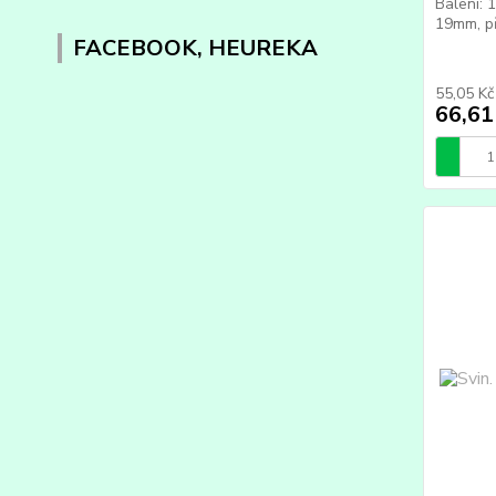
Balení: 
19mm, př
FACEBOOK, HEUREKA
55,05 K
66,61