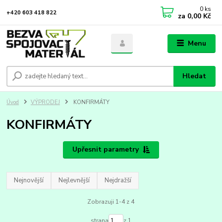
0
ks
+420 603 418 822
za
0,00 Kč
Menu
Hledat
Úvod
VÝPRODEJ
KONFIRMÁTY
KONFIRMÁTY
Upřesnit parametry
Nejnovější
Nejlevnější
Nejdražší
Zobrazuji 1-4 z 4
strana
z 1