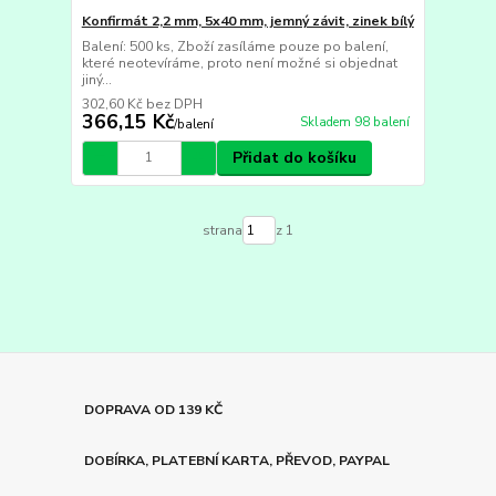
Konfirmát 2,2 mm, 5x40 mm, jemný závit, zinek bílý
Balení: 500 ks, Zboží zasíláme pouze po balení,
které neotevíráme, proto není možné si objednat
jiný...
302,60 Kč
bez DPH
366,15 Kč
Skladem 98 balení
/
balení
Přidat do košíku
strana
z 1
DOPRAVA OD 139 KČ
DOBÍRKA, PLATEBNÍ KARTA, PŘEVOD, PAYPAL