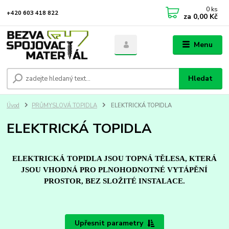
0
ks
+420 603 418 822
za
0,00 Kč
Menu
Hledat
Úvod
PRŮMYSLOVÁ TOPIDLA
ELEKTRICKÁ TOPIDLA
ELEKTRICKÁ TOPIDLA
ELEKTRICKÁ TOPIDLA JSOU TOPNÁ TĚLESA, KTERÁ
JSOU VHODNÁ PRO PLNOHODNOTNÉ VYTÁPĚNÍ
PROSTOR, BEZ SLOŽITÉ INSTALACE.
Upřesnit parametry