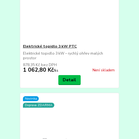
Elektrické topidlo 3 kW PTC
Elektrické topidlo 3 kW – rychlý ohřev malých
prostor
878,35 Kč
bez DPH
1 062,80 Kč
Není skladem
/
ks
Detail
Novinka
Doprava ZDARMA