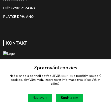
DIČ: CZ9012124363
PLÁTCE DPH: ANO
KONTAKT
+420 603 418 822
Zpracování cookies
Náš e-shop a partneři potřebují Váš
souhlas
s použitím souborů
odbyt@bezva-spojovacimaterial.cz
cookies, aby Vám mohli zobrazovat informace týkající se Vašich
zájmů.
Souhlasím
Nastavení