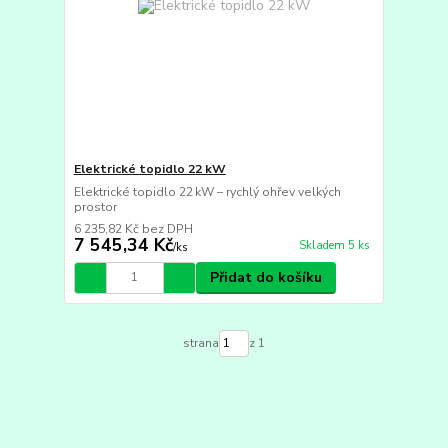
Elektrické topidlo 22 kW
Elektrické topidlo 22 kW – rychlý ohřev velkých
prostor
6 235,82 Kč
bez DPH
7 545,34 Kč
Skladem 5 ks
/
ks
Přidat do košíku
strana
z 1