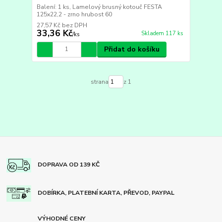
Balení: 1 ks, Lamelový brusný kotouč FESTA
125x22,2 - zrno hrubost 60
27,57 Kč
bez DPH
33,36 Kč
Skladem 117 ks
/
ks
Přidat do košíku
strana
z 1
DOPRAVA OD 139 KČ
DOBÍRKA, PLATEBNÍ KARTA, PŘEVOD, PAYPAL
VÝHODNÉ CENY