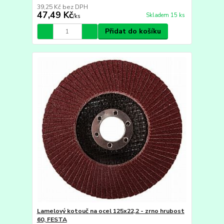
39,25 Kč
bez DPH
47,49 Kč
Skladem 15 ks
/
ks
Přidat do košíku
Lamelový kotouč na ocel 125x22,2 - zrno hrubost
60, FESTA