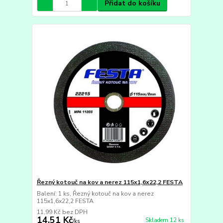
Přidat do košíku
Řezný kotouč na kov a nerez 115x1,6x22,2 FESTA
Balení: 1 ks, Řezný kotouč na kov a nerez
115x1,6x22,2 FESTA
11,99 Kč
bez DPH
14,51 Kč
Skladem 12 ks
/
ks