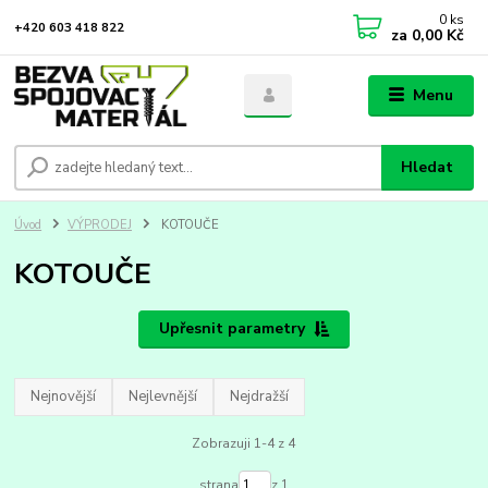
0
ks
+420 603 418 822
za
0,00 Kč
Menu
Hledat
Úvod
VÝPRODEJ
KOTOUČE
KOTOUČE
Upřesnit parametry
Nejnovější
Nejlevnější
Nejdražší
Zobrazuji 1-4 z 4
strana
z 1