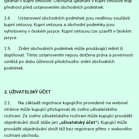
sjednat v kupní smlouvě. Odchylná ujednání v kupní smlouvě mají
přednost před ustanoveními obchodních podmínek.
1.4. Ustanovení obchodních podmínek jsou nedílnou součástí
kupní smlouvy. Kupní smlouva a obchodní podmínky jsou
vyhotoveny v českém jazyce. Kupní smlouvu lze uzavřít v českém
jazyce.
1.5. Znění obchodních podmínek může prodávající měnit či
doplňovat. Tímto ustanovením nejsou dotčena práva a povinnosti
vzniklá po dobu účinnosti předchozího znění obchodních
podmínek.
2. UŽIVATELSKÝ ÚČET
2.1. Na základě registrace kupujícího provedené na webové
stránce může kupující přistupovat do svého uživatelského
rozhraní. Ze svého uživatelského rozhraní může kupující provádět
objednávání zboží (dále jen
„uživatelský účet“
). Kupující může
provádět objednávání zboží též bez registrace přímo z webového
rozhraní obchodu.