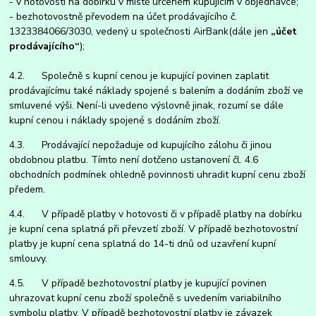
- v hotovosti na dobírku v místě určeném kupujícím v objednávce;
- bezhotovostně převodem na účet prodávajícího č.
1323384066/3030, vedený u společnosti AirBank
(dále jen
„účet
prodávajícího“
);
4.2. Společně s kupní cenou je kupující povinen zaplatit
prodávajícímu také náklady spojené s balením a dodáním zboží ve
smluvené výši. Není-li uvedeno výslovně jinak, rozumí se dále
kupní cenou i náklady spojené s dodáním zboží.
4.3. Prodávající nepožaduje od kupujícího zálohu či jinou
obdobnou platbu. Tímto není dotčeno ustanovení čl. 4.6
obchodních podmínek ohledně povinnosti uhradit kupní cenu zboží
předem.
4.4. V případě platby v hotovosti či v případě platby na dobírku
je kupní cena splatná při převzetí zboží. V případě bezhotovostní
platby je kupní cena splatná do 14-ti dnů od uzavření kupní
smlouvy.
4.5. V případě bezhotovostní platby je kupující povinen
uhrazovat kupní cenu zboží společně s uvedením variabilního
symbolu platby. V případě bezhotovostní platby je závazek