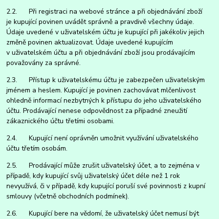
2.2. Při registraci na webové stránce a při objednávání zboží
je kupující povinen uvádět správně a pravdivě všechny údaje.
Údaje uvedené v uživatelském účtu je kupující při jakékoliv jejich
změně povinen aktualizovat. Údaje uvedené kupujícím
v uživatelském účtu a při objednávání zboží jsou prodávajícím
považovány za správné.
2.3. Přístup k uživatelskému účtu je zabezpečen uživatelským
jménem a heslem. Kupující je povinen zachovávat mlčenlivost
ohledně informací nezbytných k přístupu do jeho uživatelského
účtu. Prodávající nenese odpovědnost za případné zneužití
zákaznického účtu třetími osobami.
2.4. Kupující není oprávněn umožnit využívání uživatelského
účtu třetím osobám.
2.5. Prodávající může zrušit uživatelský účet, a to zejména v
případě, kdy kupující svůj uživatelský účet déle než 1 rok
nevyužívá, či v případě, kdy kupující poruší své povinnosti z kupní
smlouvy (včetně obchodních podmínek).
2.6. Kupující bere na vědomí, že uživatelský účet nemusí být