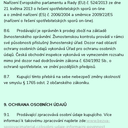
Nařízení Evropského parlamentu a Rady (EU) č. 524/2013 ze dne
21. května 2013 o řešení spotřebitelských sporů on-line
a o změně nařízení (ES) č. 2006/2004 a směrnice 2009/22/ES
(nařízení o řešení spotřebitelských sporů on-line).
8.6. Prodávající je oprávněn k prodeji zboží na základě
živnostenského oprávnění. Živnostenskou kontrolu provádí v rámci
své působnosti příslušný živnostenský úřad. Dozor nad oblastí
ochrany osobních údajů vykonává Úřad pro ochranu osobních
údajů. Česká obchodní inspekce vykonává ve vymezeném rozsahu
mimo jiné dozor nad dodržováním zákona č. 634/1992 Sb., o
ochraně spotřebitele, ve znění pozdějších předpisů.
8.7. Kupující tímto přebírá na sebe nebezpečí změny okolností
ve smyslu § 1765 odst. 2 občanského zákoníku.
9. OCHRANA OSOBNÍCH ÚDAJŮ
9.1. Prodávající zpracovává osobní údaje kupujícího. Více
informací k takovému zpracování najdete zde:
www.bezva-
spojovacimaterial.cz/osobni-udaje-informacni-povinnost