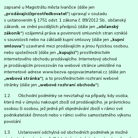
zapsané u Magistrátu města Ivančice (dále jen
„prodávající/zprostředkovatel“
) upravují v souladu
s ustanovením § 1751 odst. 1 zákona č. 89/2012 Sb., občanský
zákoník, ve znění pozdějších předpisů (dále jen
„občanský
zákoník“
) vzájemná práva a povinnosti smluvních stran vzniklé
v souvislosti nebo na základě kupní smlouvy (dále jen
„kupní
smlouva“
) uzavírané mezi prodávajícím a jinou fyzickou osobou,
nebo společností (dále jen
„kupující“
) prostřednictvím
internetového obchodu prodávajícího. Internetový obchod
je prodávajícím provozován na webové stránce umístěné na
internetové adrese www.bezva-spojovacimaterial.cz (dále jen
„webová stránka“
), a to prostřednictvím rozhraní webové
stránky (dále jen
„webové rozhraní obchodu“
).
1.2. Obchodní podmínky se nevztahují na případy, kdy osoba,
která má v úmyslu nakoupit zboží od prodávajícího, je právnickou
osobou či osobou, jež jedná při objednávání zboží v rámci své
podnikatelské činnosti nebo v rámci svého samostatného výkonu
povolání.
1.3. Ustanovení odchylná od obchodních podmínek je možné