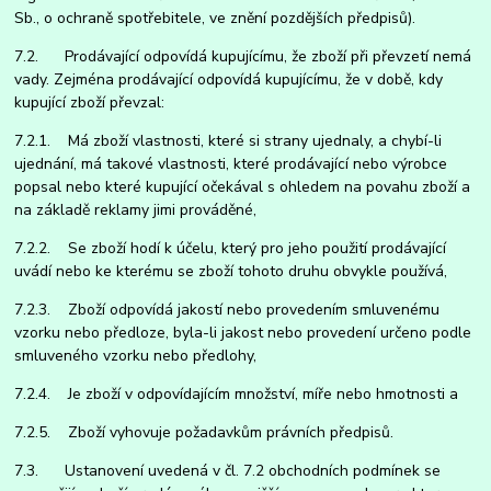
Sb., o ochraně spotřebitele, ve znění pozdějších předpisů).
7.2. Prodávající odpovídá kupujícímu, že zboží při převzetí nemá
vady. Zejména prodávající odpovídá kupujícímu, že v době, kdy
kupující zboží převzal:
7.2.1. Má zboží vlastnosti, které si strany ujednaly, a chybí-li
ujednání, má takové vlastnosti, které prodávající nebo výrobce
popsal nebo které kupující očekával s ohledem na povahu zboží a
na základě reklamy jimi prováděné,
7.2.2. Se zboží hodí k účelu, který pro jeho použití prodávající
uvádí nebo ke kterému se zboží tohoto druhu obvykle používá,
7.2.3. Zboží odpovídá jakostí nebo provedením smluvenému
vzorku nebo předloze, byla-li jakost nebo provedení určeno podle
smluveného vzorku nebo předlohy,
7.2.4. Je zboží v odpovídajícím množství, míře nebo hmotnosti a
7.2.5. Zboží vyhovuje požadavkům právních předpisů.
7.3. Ustanovení uvedená v čl. 7.2 obchodních podmínek se