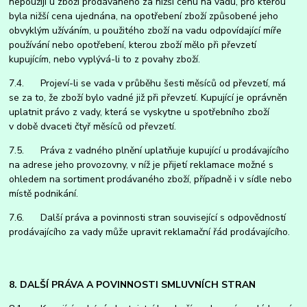
nepoužijí u zboží prodávaného za nižší cenu na vadu, pro kterou
byla nižší cena ujednána, na opotřebení zboží způsobené jeho
obvyklým užíváním, u použitého zboží na vadu odpovídající míře
používání nebo opotřebení, kterou zboží mělo při převzetí
kupujícím, nebo vyplývá-li to z povahy zboží.
7.4. Projeví-li se vada v průběhu šesti měsíců od převzetí, má
se za to, že zboží bylo vadné již při převzetí. Kupující je oprávněn
uplatnit právo z vady, která se vyskytne u spotřebního zboží
v době dvaceti čtyř měsíců od převzetí.
7.5. Práva z vadného plnění uplatňuje kupující u prodávajícího
na adrese jeho provozovny, v níž je přijetí reklamace možné s
ohledem na sortiment prodávaného zboží, případně i v sídle nebo
místě podnikání.
7.6. Další práva a povinnosti stran související s odpovědností
prodávajícího za vady může upravit reklamační řád prodávajícího.
8. DALŠÍ PRÁVA A POVINNOSTI SMLUVNÍCH STRAN