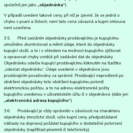
společně jen jako
„objednávka“
).
V případě uvedení takové ceny, při níž je zjevné, že se jedná o
chybu v psaní a číslech, není tato cena závazná a kupní smlouva
není uzavřena.
3.5. Před zasláním objednávky prodávajícímu je kupujícímu
umožněno zkontrolovat a měnit údaje, které do objednávky
kupující vložil, a to i s ohledem na možnost kupujícího zjišťovat
a opravovat chyby vzniklé při zadávání dat do objednávky.
Objednávku odešle kupující prodávajícímu kliknutím na tlačítko
„odeslat objednávku“. Údaje uvedené v objednávce jsou
prodávajícím považovány za správné. Prodávající neprodleně po
obdržení objednávky toto obdržení kupujícímu potvrdí
elektronickou poštou, a to na adresu elektronické pošty
kupujícího uvedenou v uživatelském účtu či v objednávce (dále jen
„elektronická adresa kupujícího“
).
3.6. Prodávající je vždy oprávněn v závislosti na charakteru
objednávky (množství zboží, výše kupní ceny, předpokládané
náklady na dopravu) požádat kupujícího o dodatečné potvrzení
objednávky (například písemně či telefonicky).