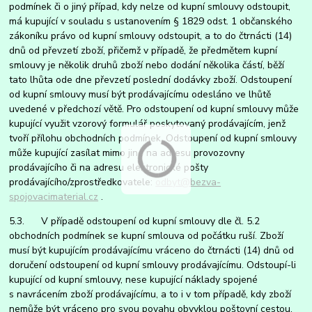
podmínek či o jiný případ, kdy nelze od kupní smlouvy odstoupit,
má kupující v souladu s ustanovením § 1829 odst. 1 občanského
zákoníku právo od kupní smlouvy odstoupit, a to do čtrnácti (14)
dnů od převzetí zboží, přičemž v případě, že předmětem kupní
smlouvy je několik druhů zboží nebo dodání několika částí, běží
tato lhůta ode dne převzetí poslední dodávky zboží. Odstoupení
od kupní smlouvy musí být prodávajícímu odesláno ve lhůtě
uvedené v předchozí větě. Pro odstoupení od kupní smlouvy může
kupující využit vzorový formulář poskytovaný prodávajícím, jenž
tvoří přílohu obchodních podmínek. Odstoupení od kupní smlouvy
může kupující zasílat mimo jiné na adresu provozovny
prodávajícího či na adresu elektronické pošty
prodávajícího/zprostředkovatele:
odbyt@bezva-
spojovacimaterial.cz
.
5.3. V případě odstoupení od kupní smlouvy dle čl. 5.2
obchodních podmínek se kupní smlouva od počátku ruší. Zboží
musí být kupujícím prodávajícímu vráceno do čtrnácti (14) dnů od
doručení odstoupení od kupní smlouvy prodávajícímu. Odstoupí-li
kupující od kupní smlouvy, nese kupující náklady spojené
s navrácením zboží prodávajícímu, a to i v tom případě, kdy zboží
nemůže být vráceno pro svou povahu obvyklou poštovní cestou.