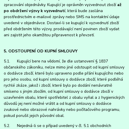
zpracování objednávky. Kupující je oprávněn vyzvednout zboží
až
po obdržení výzvy k vyzvednutí
, která bude zaslána
prostřednictvím e-mailové zprávy nebo SMS na kontaktní údaje
uvedené v objednávce. Dostaví-li se kupující k vyzvednutí zboží
před obdržením této výzvy, prodávající není povinen zboží vydat
ani zajistit jeho okamžitou připravenost k převzetí.
5. ODSTOUPENÍ OD KUPNÍ SMLOUVY
5.1. Kupující bere na vědomí, že dle ustanovení § 1837
občanského zákoníku, nelze mimo jiné odstoupit od kupní smlouvy
o dodávce zboží, které bylo upraveno podle přání kupujícího nebo
pro jeho osobu, od kupní smlouvy o dodávce zboží, které podléhá
rychlé zkáze, jakož i zboží, které bylo po dodání nenávratně
smíseno s jiným zbožím, od kupní smlouvy o dodávce zboží v
uzavřeném obalu, které spotřebitel z obalu vyňal a z hygienických
důvodů jej není možné vrátit a od kupní smlouvy o dodávce
zvukové nebo obrazové nahrávky nebo počítačového programu,
pokud porušil jejich původní obal.
5.2. Nejedná-li se o případ uvedený v čl. 5.1 obchodních