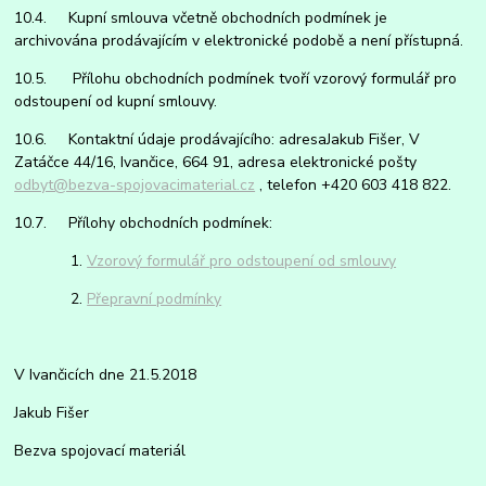
10.4. Kupní smlouva včetně obchodních podmínek je
archivována prodávajícím v elektronické podobě a není přístupná.
10.5. Přílohu obchodních podmínek tvoří vzorový formulář pro
odstoupení od kupní smlouvy.
10.6. Kontaktní údaje prodávajícího: adresaJakub Fišer, V
Zatáčce 44/16, Ivančice, 664 91, adresa elektronické pošty
odbyt@bezva-spojovacimaterial.cz
, telefon +420 603 418 822.
10.7. Přílohy obchodních podmínek:
1.
Vzorový formulář pro odstoupení od smlouvy
2.
Přepravní podmínky
V Ivančicích dne 21.5.2018
Jakub Fišer
Bezva spojovací materiál