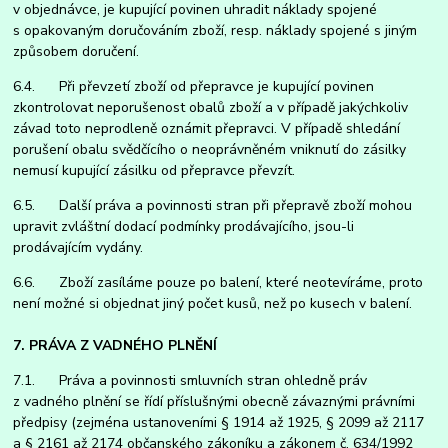
v objednávce, je kupující povinen uhradit náklady spojené
s opakovaným doručováním zboží, resp. náklady spojené s jiným
způsobem doručení.
6.4. Při převzetí zboží od přepravce je kupující povinen
zkontrolovat neporušenost obalů zboží a v případě jakýchkoliv
závad toto neprodleně oznámit přepravci. V případě shledání
porušení obalu svědčícího o neoprávněném vniknutí do zásilky
nemusí kupující zásilku od přepravce převzít.
6.5. Další práva a povinnosti stran při přepravě zboží mohou
upravit zvláštní dodací podmínky prodávajícího, jsou-li
prodávajícím vydány.
6.6. Zboží zasíláme pouze po balení, které neotevíráme, proto
není možné si objednat jiný počet kusů, než po kusech v balení.
7. PRÁVA Z VADNÉHO PLNĚNÍ
7.1. Práva a povinnosti smluvních stran ohledně práv
z vadného plnění se řídí příslušnými obecně závaznými právními
předpisy (zejména ustanoveními § 1914 až 1925, § 2099 až 2117
a § 2161 až 2174 občanského zákoníku a zákonem č. 634/1992