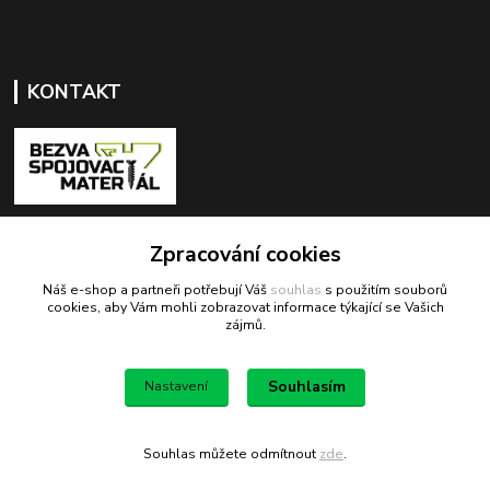
KONTAKT
+420 603 418 822
Zpracování cookies
Náš e-shop a partneři potřebují Váš
souhlas
s použitím souborů
odbyt@bezva-spojovacimaterial.cz
cookies, aby Vám mohli zobrazovat informace týkající se Vašich
zájmů.
Souhlasím
Nastavení
Bezva spojovací materiál
Souhlas můžete odmítnout
zde
.
Vytvořeno na
Eshop-rychle.cz