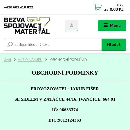
0
ks
+420 603 418 822
za
0,00 Kč
Menu
Hledat
Úvod
VŠE O NÁKUPU
OBCHODNÍ PODMÍNKY
OBCHODNÍ PODMÍNKY
PROVOZOVATEL: JAKUB FIŠER
SE SÍDLEM V ZATÁČCE 44/16, IVANČICE, 664 91
IČ: 06633374
DIČ:9012124363