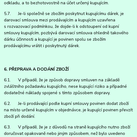
odkladu, a to bezhotovostně na účet určený kupujícím.
5.7. Je-li společně se zbožím poskytnut kupujícímu dárek, je
darovací smlouva mezi prodávajícím a kupujícím uzavřena
s rozvazovací podmínkou, že dojde-li k odstoupení od kupní
smlouvy kupujícím, pozbývá darovací smlouva ohledně takového
dárku účinnosti a kupující je povinen spolu se zbožím
prodávajícímu vrátit i poskytnutý dárek.
6. PŘEPRAVA A DODÁNÍ ZBOŽÍ
6.1. V případě, že je způsob dopravy smluven na základě
zvláštního požadavku kupujícího, nese kupující riziko a případné
dodatečné náklady spojené s tímto způsobem dopravy.
6.2. Je-li prodávající podle kupní smlouvy povinen dodat zboží
na místo určené kupujícím v objednávce, je kupující povinen převzít
zboží při dodání.
6.3. V případě, že je z důvodů na straně kupujícího nutno zboží
doručovat opakovaně nebo jiným způsobem, než bylo uvedeno