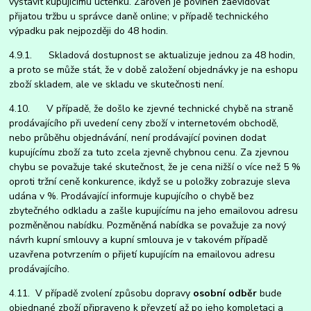
vystavit kupujícímu účtenku. Zároveň je povinen zaevidovat
přijatou tržbu u správce daně online; v případě technického
výpadku pak nejpozději do 48 hodin.
4.9.1. Skladová dostupnost se aktualizuje jednou za 48 hodin,
a proto se může stát, že v době založení objednávky je na eshopu
zboží skladem, ale ve skladu ve skutečnosti není.
4.10. V případě, že došlo ke zjevné technické chybě na straně
prodávajícího při uvedení ceny zboží v internetovém obchodě,
nebo průběhu objednávání, není prodávající povinen dodat
kupujícímu zboží za tuto zcela zjevně chybnou cenu. Za zjevnou
chybu se považuje také skutečnost, že je cena nižší o více než 5 %
oproti tržní ceně konkurence, ikdyž se u položky zobrazuje sleva
udána v %. Prodávající informuje kupujícího o chybě bez
zbytečného odkladu a zašle kupujícímu na jeho emailovou adresu
pozměněnou nabídku. Pozměněná nabídka se považuje za nový
návrh kupní smlouvy a kupní smlouva je v takovém případě
uzavřena potvrzením o přijetí kupujícím na emailovou adresu
prodávajícího.
4.11. V případě zvolení způsobu dopravy
osobní odběr
bude
objednané zboží připraveno k převzetí až po jeho kompletaci a