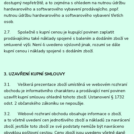
dostupný nepřetržitě, a to zejména s ohledem na nutnou údržbu
hardwarového a softwarového vybavení prodávajícího, popř.
nutnou údržbu hardwarového a softwarového vybavení třetích
osob.
2.7. Společně s kupní cenou je kupující povinen zaplatit
prodávajícímu také náklady spojené s balením a dodáním zboží ve
smluvené výši. Není-li uvedeno výslovně jinak, rozumí se dále
kupní cenou i náklady spojené s dodáním zboží.​
3. UZAVŘENÍ KUPNÍ SMLOUVY
3.1. Veškerá prezentace zboží umístěná ve webovém rozhraní
obchodu je informativního charakteru a prodávající není povinen
uzavřít kupní smlouvu ohledně tohoto zboží. Ustanovení § 1732
odst. 2 občanského zákoníku se nepoužije.
3.2. Webové rozhraní obchodu obsahuje informace o zboží,
a to včetně uvedení cen jednotlivého zboží a nákladů za navrácení
zboží, jestliže toto zboží ze své podstaty nemůže být navráceno
obvyklou poštovní cestou. Ceny zboží jsou uvedeny včetně daně