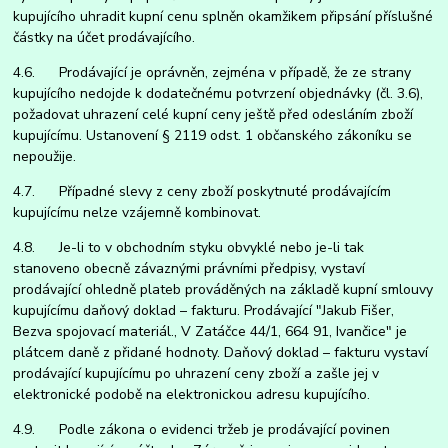
kupujícího uhradit kupní cenu splněn okamžikem připsání příslušné
částky na účet prodávajícího.
4.6. Prodávající je oprávněn, zejména v případě, že ze strany
kupujícího nedojde k dodatečnému potvrzení objednávky (čl. 3.6),
požadovat uhrazení celé kupní ceny ještě před odesláním zboží
kupujícímu. Ustanovení § 2119 odst. 1 občanského zákoníku se
nepoužije.
4.7. Případné slevy z ceny zboží poskytnuté prodávajícím
kupujícímu nelze vzájemně kombinovat.
4.8. Je-li to v obchodním styku obvyklé nebo je-li tak
stanoveno obecně závaznými právními předpisy, vystaví
prodávající ohledně plateb prováděných na základě kupní smlouvy
kupujícímu daňový doklad – fakturu. Prodávající "Jakub Fišer,
Bezva spojovací materiál., V Zatáčce 44/1, 664 91, Ivančice" je
plátcem daně z přidané hodnoty. Daňový doklad – fakturu vystaví
prodávající kupujícímu po uhrazení ceny zboží a zašle jej v
elektronické podobě na elektronickou adresu kupujícího.
4.9. Podle zákona o evidenci tržeb je prodávající povinen