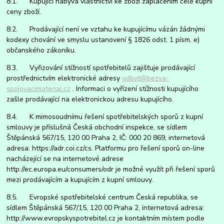
8.1. Kupující nabývá vlastnictví ke zboží zaplacením celé kupní
ceny zboží.
8.2. Prodávající není ve vztahu ke kupujícímu vázán žádnými
kodexy chování ve smyslu ustanovení § 1826 odst. 1 písm. e)
občanského zákoníku.
8.3. Vyřizování stížností spotřebitelů zajišťuje prodávající
prostřednictvím elektronické adresy
odbyt@bezva-
spojovacimaterial.cz
. Informaci o vyřízení stížnosti kupujícího
zašle prodávající na elektronickou adresu kupujícího.
8.4. K mimosoudnímu řešení spotřebitelských sporů z kupní
smlouvy je příslušná Česká obchodní inspekce, se sídlem
Štěpánská 567/15, 120 00 Praha 2, IČ: 000 20 869, internetová
adresa: https://adr.coi.cz/cs. Platformu pro řešení sporů on-line
nacházející se na internetové adrese
http://ec.europa.eu/consumers/odr je možné využít při řešení sporů
mezi prodávajícím a kupujícím z kupní smlouvy.
8.5. Evropské spotřebitelské centrum Česká republika, se
sídlem Štěpánská 567/15, 120 00 Praha 2, internetová adresa:
http://www.evropskyspotrebitel.cz je kontaktním místem podle