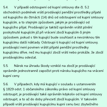
5.4. V případě odstoupení od kupní smlouvy dle čl. 5.2
obchodních podmínek vrátí prodávající peněžní prostředky přijaté
od kupujícího do čtrnácti (14) dnů od odstoupení od kupní smlouvy
kupujícím, a to stejným způsobem, jakým je prodávající od
kupujícího přijal. Prodávající je taktéž oprávněn vrátit plnění
poskytnuté kupujícím již při vrácení zboží kupujícím či jiným
způsobem, pokud s tím kupující bude souhlasit a nevzniknou tím
kupujícímu další náklady. Odstoupí-li kupující od kupní smlouvy,
prodávající není povinen vrátit přijaté peněžní prostředky
kupujícímu dříve, než mu kupující zboží vrátí nebo prokáže, že zboží
prodávajícímu odeslal.
5.5. Nárok na úhradu škody vzniklé na zboží je prodávající
oprávněn jednostranně započíst proti nároku kupujícího na vrácení
kupní ceny.
5.6. V případech, kdy má kupující v souladu s ustanovením
§ 1829 odst. 1 občanského zákoníku právo od kupní smlouvy
odstoupit, je prodávající také oprávněn kdykoliv od kupní smlouvy
odstoupit, a to až do doby převzetí zboží kupujícím. V takovém
případě vrátí prodávající kupujícímu kupní cenu bez zbytečného