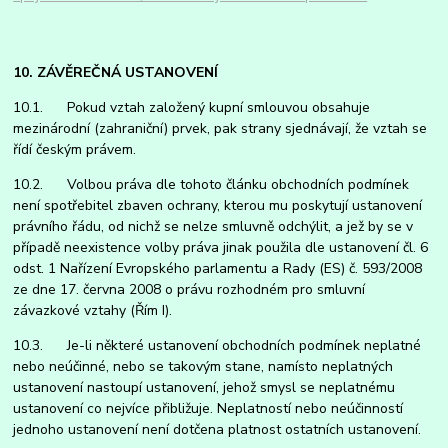
10. ZÁVĚREČNÁ USTANOVENÍ
10.1. Pokud vztah založený kupní smlouvou obsahuje
mezinárodní (zahraniční) prvek, pak strany sjednávají, že vztah se
řídí českým právem.
10.2. Volbou práva dle tohoto článku obchodních podmínek
není spotřebitel zbaven ochrany, kterou mu poskytují ustanovení
právního řádu, od nichž se nelze smluvně odchýlit, a jež by se v
případě neexistence volby práva jinak použila dle ustanovení čl. 6
odst. 1 Nařízení Evropského parlamentu a Rady (ES) č. 593/2008
ze dne 17. června 2008 o právu rozhodném pro smluvní
závazkové vztahy (Řím I).
10.3. Je-li některé ustanovení obchodních podmínek neplatné
nebo neúčinné, nebo se takovým stane, namísto neplatných
ustanovení nastoupí ustanovení, jehož smysl se neplatnému
ustanovení co nejvíce přibližuje. Neplatností nebo neúčinností
jednoho ustanovení není dotčena platnost ostatních ustanovení.