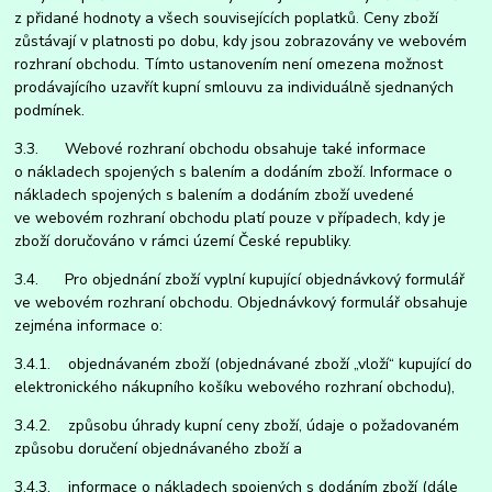
z přidané hodnoty a všech souvisejících poplatků. Ceny zboží
zůstávají v platnosti po dobu, kdy jsou zobrazovány ve webovém
rozhraní obchodu. Tímto ustanovením není omezena možnost
prodávajícího uzavřít kupní smlouvu za individuálně sjednaných
podmínek.
3.3. Webové rozhraní obchodu obsahuje také informace
o nákladech spojených s balením a dodáním zboží. Informace o
nákladech spojených s balením a dodáním zboží uvedené
ve webovém rozhraní obchodu platí pouze v případech, kdy je
zboží doručováno v rámci území České republiky.
3.4. Pro objednání zboží vyplní kupující objednávkový formulář
ve webovém rozhraní obchodu. Objednávkový formulář obsahuje
zejména informace o:
3.4.1. objednávaném zboží (objednávané zboží „vloží“ kupující do
elektronického nákupního košíku webového rozhraní obchodu),
3.4.2. způsobu úhrady kupní ceny zboží, údaje o požadovaném
způsobu doručení objednávaného zboží a
3.4.3. informace o nákladech spojených s dodáním zboží (dále