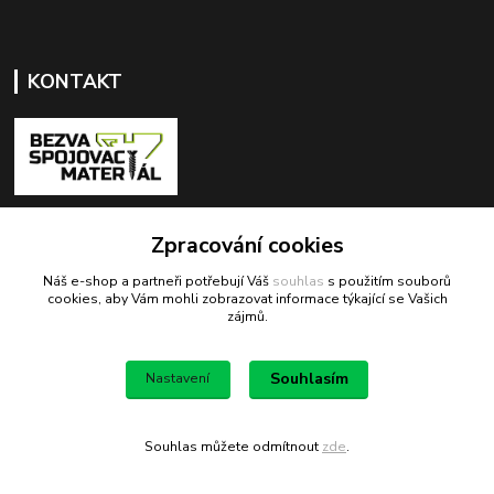
KONTAKT
+420 603 418 822
Zpracování cookies
Náš e-shop a partneři potřebují Váš
souhlas
s použitím souborů
odbyt@bezva-spojovacimaterial.cz
cookies, aby Vám mohli zobrazovat informace týkající se Vašich
zájmů.
Souhlasím
Nastavení
Bezva spojovací materiál
Souhlas můžete odmítnout
zde
.
Vytvořeno na
Eshop-rychle.cz