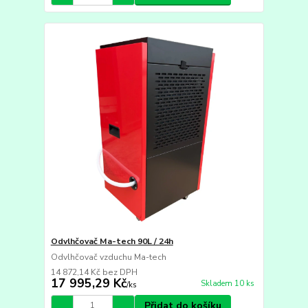
Odvlhčovač Ma-tech 90L / 24h
Odvlhčovač vzduchu Ma-tech
14 872,14 Kč
bez DPH
17 995,29 Kč
Skladem 10 ks
/
ks
Přidat do košíku