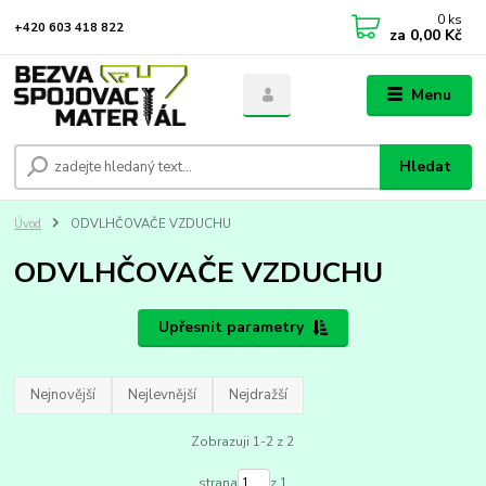
0
ks
+420 603 418 822
za
0,00 Kč
Menu
Hledat
Úvod
ODVLHČOVAČE VZDUCHU
ODVLHČOVAČE VZDUCHU
Upřesnit parametry
Nejnovější
Nejlevnější
Nejdražší
Zobrazuji 1-2 z 2
strana
z 1