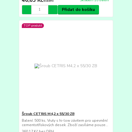
Skladem 20 balení
/
balení
Přidat do košíku
TOP produkt
Šroub CETRIS M4,2 x 55/30 ZB
Balení: 500 ks, Vruty s hi-low závitem pro upevnění
cementotřískových desek. Zboží zasíláme pouze...
360,17 Kč
bez DPH