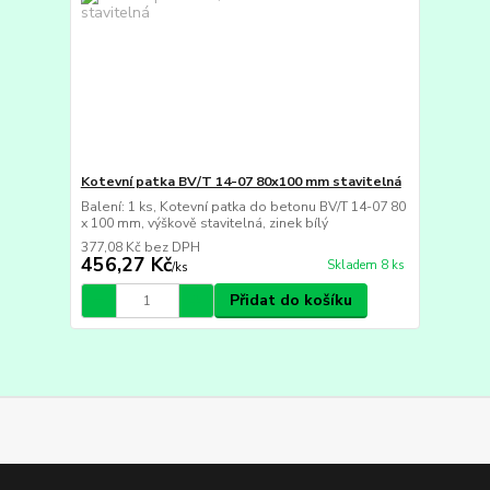
Kotevní patka BV/T 14-07 80x100 mm stavitelná
Balení: 1 ks, Kotevní patka do betonu BV/T 14-07 80
x 100 mm, výškově stavitelná, zinek bílý
377,08 Kč
bez DPH
456,27 Kč
Skladem 8 ks
/
ks
Přidat do košíku