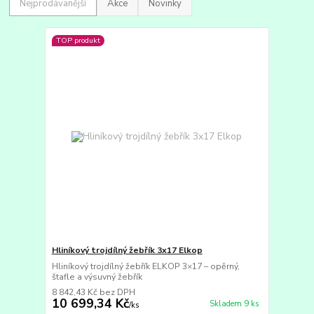
Nejprodávanější
Akce
Novinky
TOP produkt
Hliníkový trojdílný žebřík 3x17 Elkop
Hliníkový trojdílný žebřík ELKOP 3×17 – opěrný,
štafle a výsuvný žebřík
8 842,43 Kč
bez DPH
10 699,34 Kč
Skladem 9 ks
/
ks