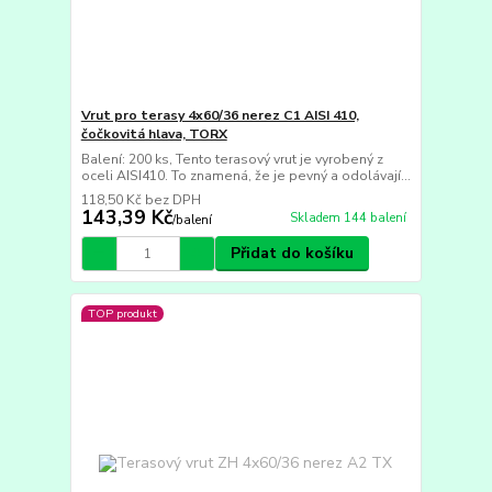
Vrut pro terasy 4x60/36 nerez C1 AISI 410,
čočkovitá hlava, TORX
Balení: 200 ks, Tento terasový vrut je vyrobený z
oceli AISI410. To znamená, že je pevný a odolávají...
118,50 Kč
bez DPH
143,39 Kč
Skladem 144 balení
/
balení
Přidat do košíku
TOP produkt