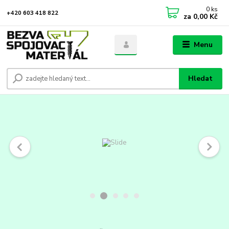
0
ks
+420 603 418 822
za
0,00 Kč
Menu
Hledat