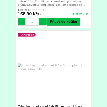
Balení: 1 ks. Certifikované závitové tyče určené pro
průmyslovou výrobu. Zboží zasíláme pouze po ...
139,59 Kč
bez DPH
168,90 Kč
Skladem 7 ks
/
ks
Přidat do košíku
TOP produkt
Trhací nýt ocel - ocel 6,4x15 mm plochá hlava,