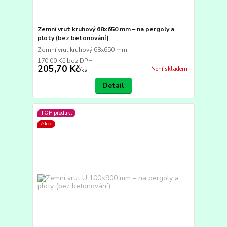
Zemní vrut kruhový 68x650 mm – na pergoly a
ploty (bez betonování)
Zemní vrut kruhový 68x650 mm
170,00 Kč
bez DPH
205,70 Kč
Není skladem
/
ks
Detail
TOP produkt
Akce