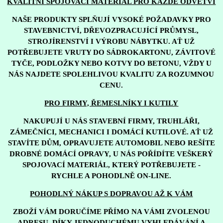
KVALITNÍ SPOJOVACÍ MATERIÁL PRO KAŽDÉ ODVĚTVÍ
NAŠE PRODUKTY SPLŇUJÍ VYSOKÉ POŽADAVKY PRO
STAVEBNICTVÍ, DŘEVOZPRACUJÍCÍ PRŮMYSL,
STROJÍRENSTVÍ I VÝROBU NÁBYTKU. AŤ UŽ
POTŘEBUJETE VRUTY DO SÁDROKARTONU, ZÁVITOVÉ
TYČE, PODLOŽKY NEBO KOTVY DO BETONU, VŽDY U
NÁS NAJDETE SPOLEHLIVOU KVALITU ZA ROZUMNOU
CENU.
PRO FIRMY, ŘEMESLNÍKY I KUTILY
NAKUPUJÍ U NÁS STAVEBNÍ FIRMY, TRUHLÁŘI,
ZÁMEČNÍCI, MECHANICI I DOMÁCÍ KUTILOVÉ. AŤ UŽ
STAVÍTE DŮM, OPRAVUJETE AUTOMOBIL NEBO REŠÍTE
DROBNÉ DOMÁCÍ OPRAVY, U NÁS POŘÍDÍTE VEŠKERÝ
SPOJOVACÍ MATERIÁL, KTERÝ POTŘEBUJETE -
RYCHLE A POHODLNĚ ON-LINE.
POHODLNÝ NÁKUP S DOPRAVOU AŽ K VÁM
ZBOŽÍ VÁM DORUČÍME PŘÍMO NA VÁMI ZVOLENOU
ADRESU. DÍKY JEDNODUCHÉMU VYHLEDÁVÁNÍ A