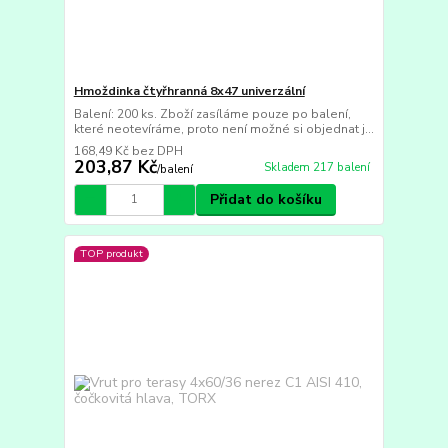
Hmoždinka čtyřhranná 8x47 univerzální
Balení: 200 ks. Zboží zasíláme pouze po balení,
které neotevíráme, proto není možné si objednat j...
168,49 Kč
bez DPH
203,87 Kč
Skladem 217 balení
/
balení
Přidat do košíku
TOP produkt