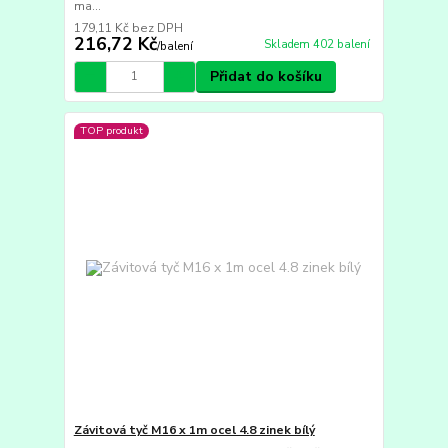
ma...
179,11 Kč
bez DPH
216,72 Kč
Skladem 402 balení
/
balení
Přidat do košíku
TOP produkt
Závitová tyč M16 x 1m ocel 4.8 zinek bílý