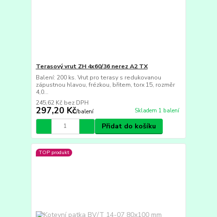
Terasový vrut ZH 4x60/36 nerez A2 TX
Balení: 200 ks. Vrut pro terasy s redukovanou
zápustnou hlavou, frézkou, břitem, torx 15, rozměr
4,0...
245,62 Kč
bez DPH
297,20 Kč
Skladem 1 balení
/
balení
Přidat do košíku
TOP produkt