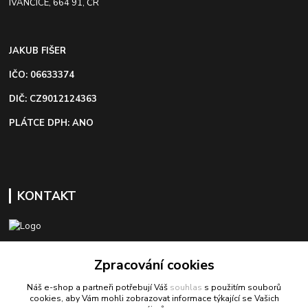
IVANČICE, 664 91, ČR
JAKUB FIŠER
IČO: 06633374
DIČ: CZ9012124363
PLÁTCE DPH: ANO
KONTAKT
+420 603 418 822
Zpracování cookies
Náš e-shop a partneři potřebují Váš
souhlas
s použitím souborů
odbyt@bezva-spojovacimaterial.cz
cookies, aby Vám mohli zobrazovat informace týkající se Vašich