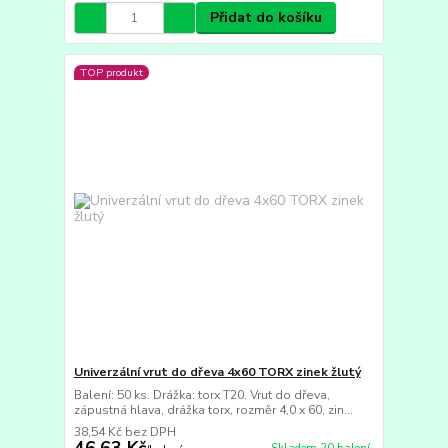
Přidat do košíku
TOP produkt
Univerzální vrut do dřeva 4x60 TORX zinek žlutý
Balení: 50 ks. Drážka: torx T20. Vrut do dřeva,
zápustná hlava, drážka torx, rozměr 4,0 x 60, zin...
38,54 Kč
bez DPH
46,63 Kč