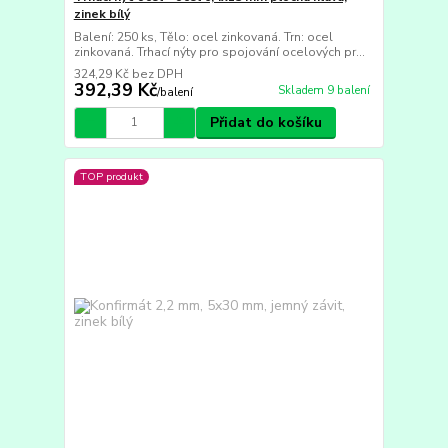
zinek bílý
Balení: 250 ks, Tělo: ocel zinkovaná. Trn: ocel
zinkovaná. Trhací nýty pro spojování ocelových pr...
324,29 Kč
bez DPH
392,39 Kč
Skladem 9 balení
/
balení
Přidat do košíku
TOP produkt