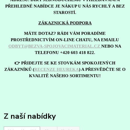
PŘEHLEDNÉ NABÍDCE JE NÁKUP U NÁS RYCHLÝ A BEZ
STAROSTÍ.
ZÁKAZNICKÁ PODPORA
MÁTE DOTAZ? RÁDI VÁM PORADÍME
PROSTŘEDNICTVÍM ON-LINE CHATU, NA EMAILU
ODBYT@BEZVA-SPOJOVACIMATERIAL.CZ
NEBO NA
TELEFONU +420 603 418 822.
👉 PŘIDEJTE SE KE STOVKÁM SPOKOJENÝCH
ZÁKAZNÍKŮ (
RECENZE HEUREKA
) A PŘESVĚDČTE SE O
KVALITĚ NAŠEHO SORTIMENTU!
Z naší nabídky