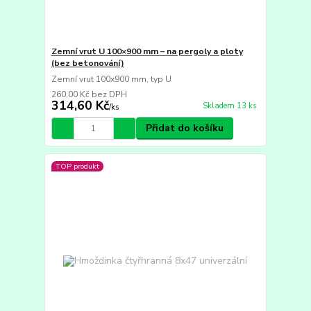
Zemní vrut U 100×900 mm – na pergoly a ploty
(bez betonování)
Zemní vrut 100x900 mm, typ U
260,00 Kč
bez DPH
314,60 Kč
Skladem 13 ks
/
ks
Přidat do košíku
TOP produkt