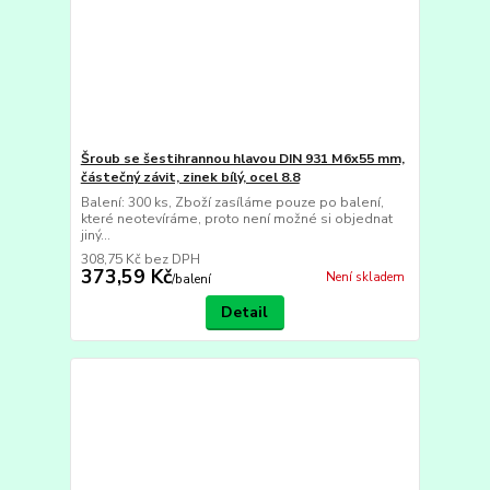
Šroub se šestihrannou hlavou DIN 931 M6x55 mm,
částečný závit, zinek bílý, ocel 8.8
Balení: 300 ks, Zboží zasíláme pouze po balení,
které neotevíráme, proto není možné si objednat
jiný...
308,75 Kč
bez DPH
373,59 Kč
Není skladem
/
balení
Detail