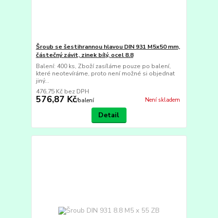
Šroub se šestihrannou hlavou DIN 931 M5x50 mm,
částečný závit, zinek bílý, ocel 8.8
Balení: 400 ks, Zboží zasíláme pouze po balení,
které neotevíráme, proto není možné si objednat
jiný...
476,75 Kč
bez DPH
576,87 Kč
Není skladem
/
balení
Detail