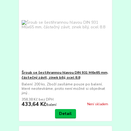
Šroub se šestihrannou hlavou DIN 931 M6x65 mm,
částečný závit, zinek bílý, ocel 8.8
Balení: 200 ks, Zboží zasíláme pouze po balení,
které neotevíráme, proto není možné si objednat
jiný...
358,38 Kč
bez DPH
433,64 Kč
Není skladem
/
balení
Detail