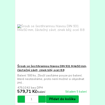
Šroub se šestihrannou hlavou DIN 931 M4x50 mm,
částečný závit, zinek bílý, ocel 8.8
Balení: 500 ks, Zboží zasíláme pouze po balení,
které neotevíráme, proto není možné si objednat
jiný...
479,10 Kč
bez DPH
579,71 Kč
Skladem 5 balení
/
balení
Přidat do košíku