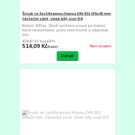
Šroub se šestihrannou hlavou DIN 931 M5x45 mm,
částečný závit, zinek bílý, ocel 8.8
Balení: 400 ks, Zboží zasíláme pouze po balení,
které neotevíráme, proto není možné si objednat
jiný...
424,87 Kč
bez DPH
514,09 Kč
Není skladem
/
balení
Detail