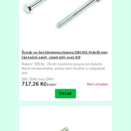
Šroub se šestihrannou hlavou DIN 931 M4x35 mm,
částečný závit, zinek bílý, ocel 8.8
Balení: 500 ks, Zboží zasíláme pouze po balení,
které neotevíráme, proto není možné si objednat
jiný...
592,78 Kč
bez DPH
717,26 Kč
Není skladem
/
balení
Detail