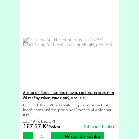
Šroub se šestihrannou hlavou DIN 931 M6x70 mm,
částečný závit, zinek bílý, ocel 8.8
Balení: 100 ks, Zboží zasíláme pouze po balení,
které neotevíráme, proto není možné si objednat
jiný...
138,49 Kč
bez DPH
167,57 Kč
Skladem 21 balení
/
balení
Přidat do košíku