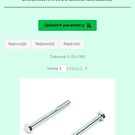
Upřesnit parametry
Nejnovější
Nejlevnější
Nejdražší
Zobrazuji 1-32 z 361
strana
z 12
další