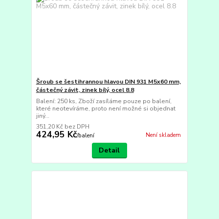
Šroub se šestihrannou hlavou DIN 931 M5x60 mm,
částečný závit, zinek bílý, ocel 8.8
Balení: 250 ks, Zboží zasíláme pouze po balení,
které neotevíráme, proto není možné si objednat
jiný...
351,20 Kč
bez DPH
424,95 Kč
Není skladem
/
balení
Detail