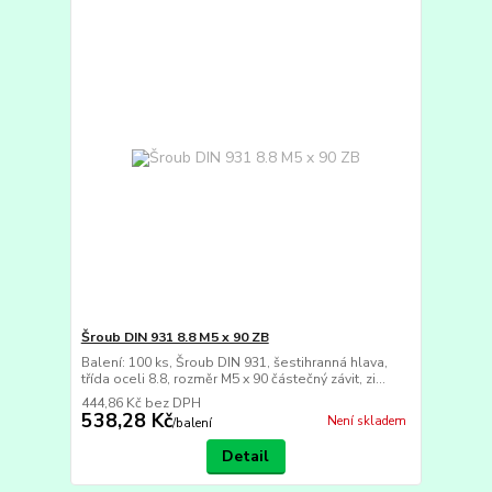
Šroub DIN 931 8.8 M5 x 90 ZB
Balení: 100 ks, Šroub DIN 931, šestihranná hlava,
třída oceli 8.8, rozměr M5 x 90 částečný závit, zi...
444,86 Kč
bez DPH
538,28 Kč
Není skladem
/
balení
Detail