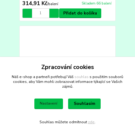
314,91 Kč
Skladem 66 balení
/
balení
Přidat do košíku
Zpracování cookies
Náš e-shop a partneři potřebují Váš
souhlas
s použitím souborů
cookies, aby Vám mohli zobrazovat informace týkající se Vašich
zájmů.
Souhlasím
Nastavení
Šroub se šestihrannou hlavou DIN 931 M6x90 mm,
Souhlas můžete odmítnout
zde
.
částečný závit, zinek bílý, ocel 8.8
Balení: 100 ks, Zboží zasíláme pouze po balení,