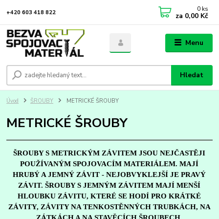
0
ks
+420 603 418 822
za
0,00 Kč
Menu
Hledat
Úvod
ŠROUBY
METRICKÉ ŠROUBY
METRICKÉ ŠROUBY
ŠROUBY S METRICKÝM ZÁVITEM JSOU NEJČASTĚJI
POUŽÍVANÝM SPOJOVACÍM MATERIÁLEM. MAJÍ
HRUBÝ A JEMNÝ ZÁVIT - NEJOBVYKLEJŠÍ JE PRAVÝ
ZÁVIT. ŠROUBY S JEMNÝM ZÁVITEM MAJÍ MENŠÍ
HLOUBKU ZÁVITU, KTERÉ SE HODÍ PRO KRÁTKÉ
ZÁVITY, ZÁVITY NA TENKOSTĚNNÝCH TRUBKÁCH, NA
ZÁTKÁCH A NA STAVĚCÍCH ŠROUBECH.