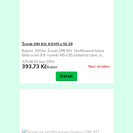
Šroub DIN 931 8.8 M5 x 55 ZB
Balení: 250 ks, Šroub DIN 931, šestihranná hlava,
třída oceli 8.8, rozměr M5 x 55 částečný závit, zi...
325,40 Kč
bez DPH
393,73 Kč
Není skladem
/
balení
Detail