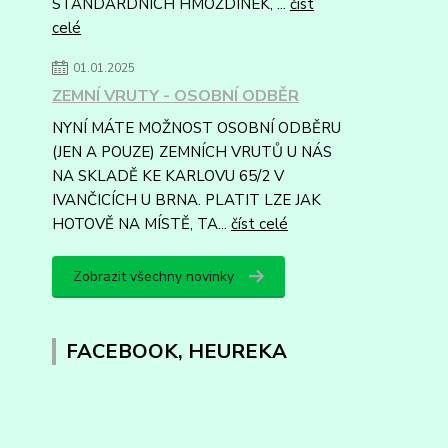
STANDARDNÍCH HMOŽDINEK, ...
číst
celé
01.01.2025
ZEMNÍ VRUTY - OSOBNÍ ODBĚR
NYNÍ MÁTE MOŽNOST OSOBNÍ ODBĚRU
(JEN A POUZE) ZEMNÍCH VRUTŮ U NÁS
NA SKLADĚ KE KARLOVU 65/2 V
IVANČICÍCH U BRNA. PLATIT LZE JAK
HOTOVĚ NA MÍSTĚ, TA...
číst celé
Zobrazit všechny novinky
FACEBOOK, HEUREKA