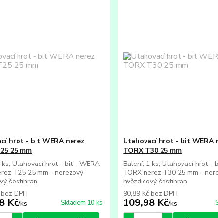
cí hrot - bit WERA nerez
Utahovací hrot - bit WERA 
25 25 mm
TORX T30 25 mm
1 ks, Utahovací hrot - bit - WERA
Balení: 1 ks, Utahovací hrot -
rez T25 25 mm - nerezový
TORX nerez T30 25 mm - ner
vý šestihran
hvězdicový šestihran
č
bez DPH
90,89 Kč
bez DPH
8 Kč
109,98 Kč
Skladem 10 ks
/
ks
/
ks