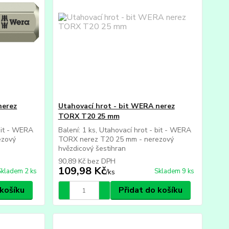
nerez
Utahovací hrot - bit WERA nerez
TORX T20 25 mm
 bit - WERA
Balení: 1 ks, Utahovací hrot - bit - WERA
ezový
TORX nerez T20 25 mm - nerezový
hvězdicový šestihran
90,89 Kč
bez DPH
109,98 Kč
Skladem 2 ks
Skladem 9 ks
/
ks
 košíku
Přidat do košíku