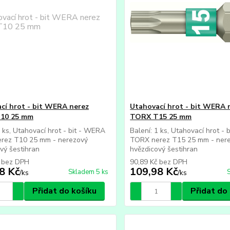
cí hrot - bit WERA nerez
Utahovací hrot - bit WERA 
10 25 mm
TORX T15 25 mm
1 ks, Utahovací hrot - bit - WERA
Balení: 1 ks, Utahovací hrot -
rez T10 25 mm - nerezový
TORX nerez T15 25 mm - ner
vý šestihran
hvězdicový šestihran
č
bez DPH
90,89 Kč
bez DPH
8 Kč
109,98 Kč
Skladem 5 ks
/
ks
/
ks
Přidat do košíku
Přidat do