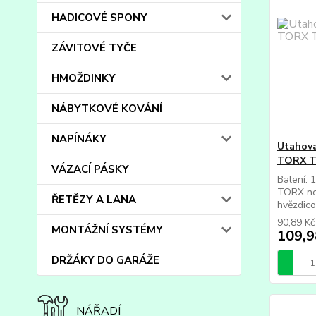
HADICOVÉ SPONY
ZÁVITOVÉ TYČE
HMOŽDINKY
NÁBYTKOVÉ KOVÁNÍ
NAPÍNÁKY
Utahova
TORX T
VÁZACÍ PÁSKY
Balení: 
TORX ne
ŘETĚZY A LANA
hvězdico
90,89 K
MONTÁŽNÍ SYSTÉMY
109,9
DRŽÁKY DO GARÁŽE
NÁŘADÍ