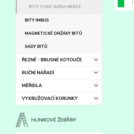
BITY TORX WERA NEREZ
BITY IMBUS
MAGNETICKÉ DRŽÁKY BITŮ
SADY BITŮ
ŘEZNÉ - BRUSNÉ KOTOUČE
RUČNÍ NÁŘADÍ
MĚŘIDLA
VYKRUŽOVACÍ KORUNKY
HLINIKOVÉ ŽEBŘÍKY