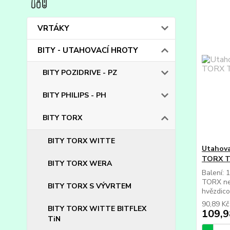
VRTÁKY
BITY - UTAHOVACÍ HROTY
BITY POZIDRIVE - PZ
BITY PHILIPS - PH
BITY TORX
BITY TORX WITTE
Utahova
TORX T
BITY TORX WERA
Balení: 
TORX ne
BITY TORX S VÝVRTEM
hvězdico
90,89 K
BITY TORX WITTE BITFLEX
109,9
TiN