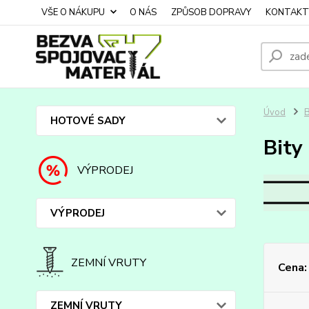
VŠE O NÁKUPU
O NÁS
ZPŮSOB DOPRAVY
KONTAKT
Úvod
HOTOVÉ SADY
Bity
VÝPRODEJ
VÝPRODEJ
ZEMNÍ VRUTY
Cena:
ZEMNÍ VRUTY