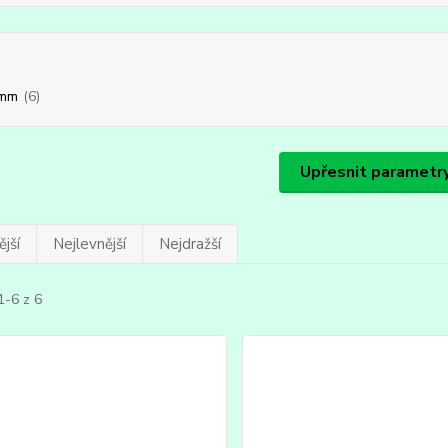
 mm
(6)
Upřesnit parametr
jší
Nejlevnější
Nejdražší
1-6 z 6