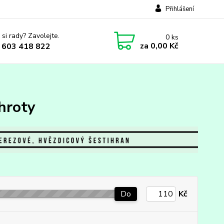
Přihlášení
 si rady? Zavolejte.
0
ks
za
0,00 Kč
 603 418 822
hroty
Do
Kč