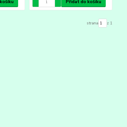
 košíku
Přidat do košíku
strana
z 1