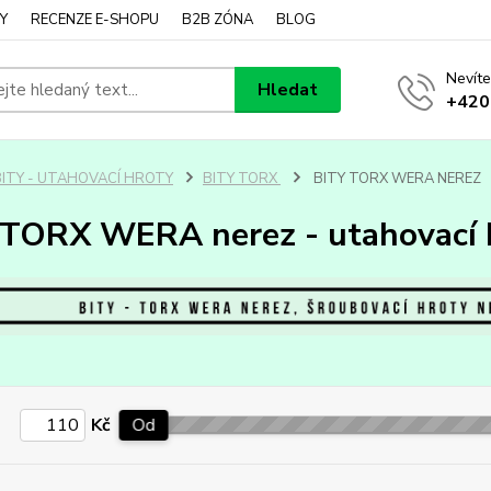
Y
RECENZE E-SHOPU
B2B ZÓNA
BLOG
Nevíte
Hledat
+420
BITY - UTAHOVACÍ HROTY
BITY TORX
BITY TORX WERA NEREZ
 TORX WERA nerez - utahovací 
Kč
Od