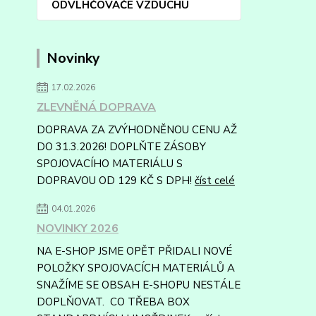
ODVLHČOVAČE VZDUCHU
Novinky
17.02.2026
ZLEVNĚNÁ DOPRAVA
DOPRAVA ZA ZVÝHODNĚNOU CENU AŽ
DO 31.3.2026! DOPLŇTE ZÁSOBY
SPOJOVACÍHO MATERIÁLU S
DOPRAVOU OD 129 KČ S DPH!
číst celé
04.01.2026
NOVINKY 2026
NA E-SHOP JSME OPĚT PŘIDALI NOVÉ
POLOŽKY SPOJOVACÍCH MATERIÁLŮ A
SNAŽÍME SE OBSAH E-SHOPU NESTÁLE
DOPLŇOVAT. CO TŘEBA BOX