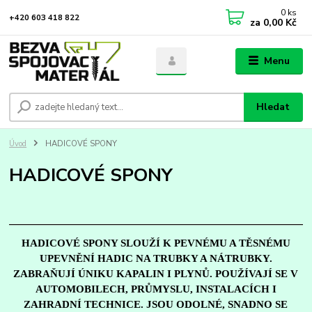
0
ks
+420 603 418 822
za
0,00 Kč
Menu
Hledat
Úvod
HADICOVÉ SPONY
HADICOVÉ SPONY
HADICOVÉ SPONY SLOUŽÍ K PEVNÉMU A TĚSNÉMU
UPEVNĚNÍ HADIC NA TRUBKY A NÁTRUBKY.
ZABRAŇUJÍ ÚNIKU KAPALIN I PLYNŮ. POUŽÍVAJÍ SE V
AUTOMOBILECH, PRŮMYSLU, INSTALACÍCH I
ZAHRADNÍ TECHNICE. JSOU ODOLNÉ, SNADNO SE