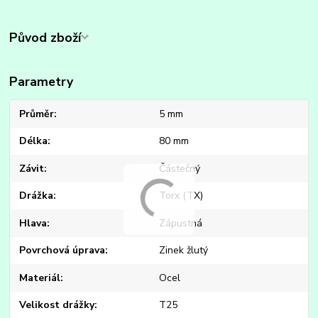
Původ zboží
Parametry
Průměr
5 mm
Délka
80 mm
Závit
Částečný
Drážka
Torx (TX)
Hlava
Zápustná
Povrchová úprava
Zinek žlutý
Materiál
Ocel
Velikost drážky
T25