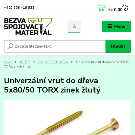
0
ks
+420 603 418 822
za
0,00 Kč
Menu
Hledat
Úvod
VRUTY
VRUTY DO DŘEVA
Univerzální vrut do dřeva 5x80/50
TORX zinek žlutý
Univerzální vrut do dřeva
5x80/50 TORX zinek žlutý