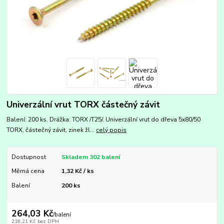
Univerzální vrut TORX částečný závit
Balení: 200 ks. Drážka: TORX /T25/. Univerzální vrut do dřeva 5x80/50
TORX, částečný závit, zinek žl...
celý popis
Dostupnost
Skladem 302 balení
Měrná cena
1,32 Kč / ks
Balení
200 ks
264,03 Kč
/
balení
218,21 Kč
bez DPH