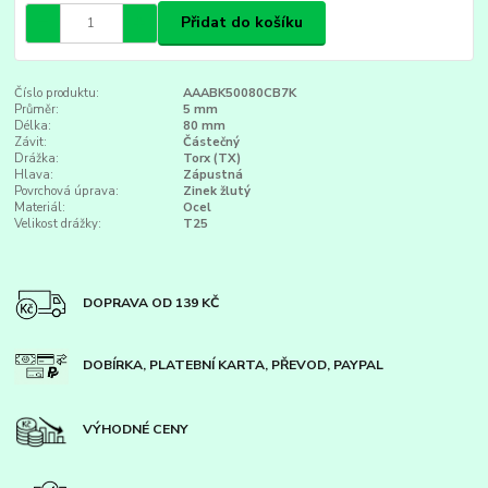
Přidat do košíku
Číslo produktu:
AAABK50080CB7K
Průměr:
5 mm
Délka:
80 mm
Závit:
Částečný
Drážka:
Torx (TX)
Hlava:
Zápustná
Povrchová úprava:
Zinek žlutý
Materiál:
Ocel
Velikost drážky:
T25
DOPRAVA OD 139 KČ
DOBÍRKA, PLATEBNÍ KARTA, PŘEVOD, PAYPAL
VÝHODNÉ CENY