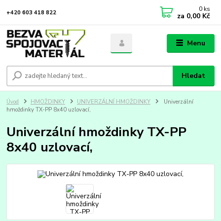
0
ks
+420 603 418 822
za
0,00 Kč
Menu
Hledat
Úvod
HMOŽDINKY
UNIVERZÁLNÍ HMOŽDINKY
Univerzální
hmoždinky TX-PP 8x40 uzlovací,
Univerzální hmoždinky TX-PP
8x40 uzlovací,