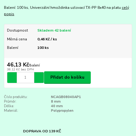
Balení: 100 ks, Univerzální hmoždinka uzlovací TX-PP 8x40 na platu
celý
popis
Dostupnost
Skladem 42 balení
Měrná cena
0,46 Kč / ks
Balení
100 ks
46,13 Kč
/
balení
38,12 Kč
bez DPH
Přidat do košíku
Číslo produktu:
NCAGB08040AP1
Průměr:
8 mm
Délka:
40 mm
Materiál:
Polypropylen
DOPRAVA OD 139 KČ