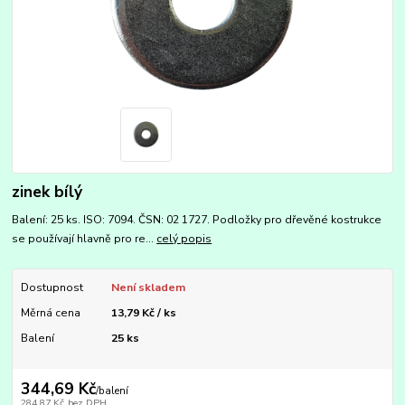
zinek bílý
Balení: 25 ks. ISO: 7094. ČSN: 02 1727. Podložky pro dřevěné kostrukce
se používají hlavně pro re...
celý popis
Dostupnost
Není skladem
Měrná cena
13,79 Kč / ks
Balení
25 ks
344,69 Kč
/
balení
284,87 Kč
bez DPH