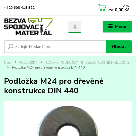
0
ks
+420 603 418 822
za
0,00 Kč
Menu
Hledat
Úvod
PODLOŽKY
PLOCHÉ PODLOŽKY
VELKOPLOŠNÉ PODLOŽKY
Podložka M24 pro dřevěné konstrukce DIN 440
Podložka M24 pro dřevěné
konstrukce DIN 440