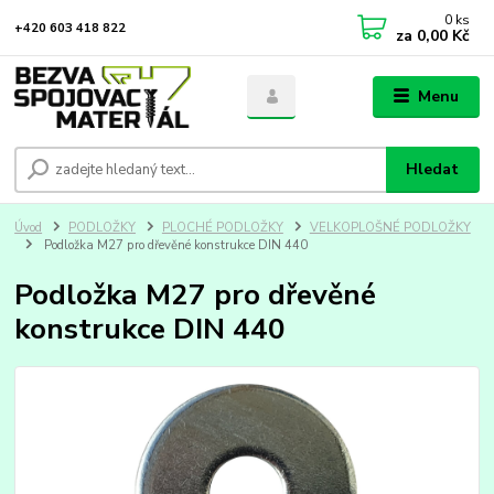
0
ks
+420 603 418 822
za
0,00 Kč
Menu
Hledat
Úvod
PODLOŽKY
PLOCHÉ PODLOŽKY
VELKOPLOŠNÉ PODLOŽKY
Podložka M27 pro dřevěné konstrukce DIN 440
Podložka M27 pro dřevěné
konstrukce DIN 440