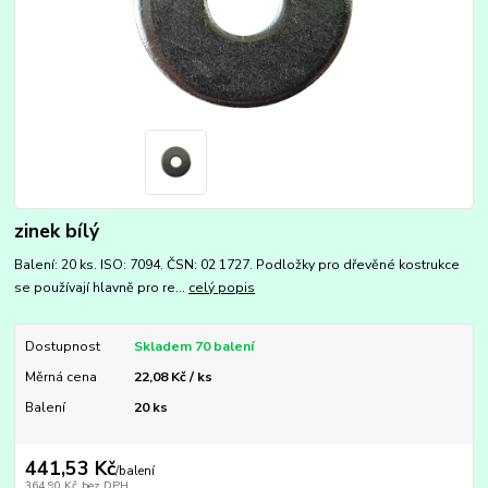
zinek bílý
Balení: 20 ks. ISO: 7094. ČSN: 02 1727. Podložky pro dřevěné kostrukce
se používají hlavně pro re...
celý popis
Dostupnost
Skladem 70 balení
Měrná cena
22,08 Kč / ks
Balení
20 ks
441,53 Kč
/
balení
364,90 Kč
bez DPH