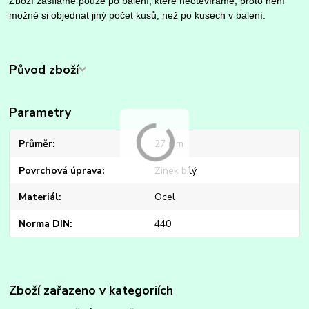
Zboží zasíláme pouze po balení, které neotevíráme, proto není
možné si objednat jiný počet kusů, než po kusech v balení.
Původ zboží
Parametry
Průměr
27 mm
Povrchová úprava
Zinek bílý
Materiál
Ocel
Norma DIN
440
Zboží zařazeno v kategoriích