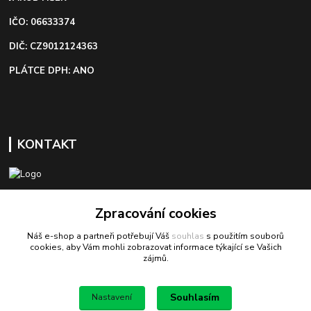
IČO: 06633374
DIČ: CZ9012124363
PLÁTCE DPH: ANO
KONTAKT
+420 603 418 822
Zpracování cookies
Náš e-shop a partneři potřebují Váš
souhlas
s použitím souborů
odbyt@bezva-spojovacimaterial.cz
cookies, aby Vám mohli zobrazovat informace týkající se Vašich
zájmů.
Souhlasím
Nastavení