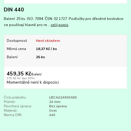
DIN 440
Balení: 25 ks. ISO: 7094. ČSN: 02 1727. Podložky pro dřevěné kostrukce
se používají hlavně pro re...
celý popis
Dostupnost
Není skladem
Měrná cena
18,37 Kč / ks
Balení
25 ks
459,35 Kč
/
balení
379,63 Kč
bez DPH
Momentálně není k dispozici
Číslo produktu:
LBCAA24000A5K
Průměr:
24 mm
Povrchová úprava:
Bez úpravy
Materiál:
Ocel
Norma DIN:
440