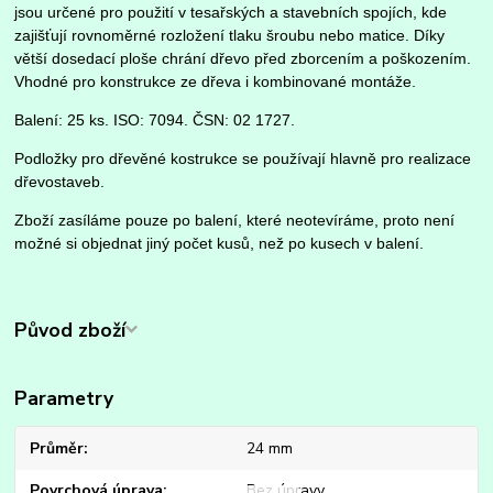
jsou určené pro použití v tesařských a stavebních spojích, kde
zajišťují rovnoměrné rozložení tlaku šroubu nebo matice. Díky
větší dosedací ploše chrání dřevo před zborcením a poškozením.
Vhodné pro konstrukce ze dřeva i kombinované montáže.
Balení: 25 ks. ISO: 7094. ČSN: 02 1727.
Podložky pro dřevěné kostrukce se používají hlavně pro realizace
dřevostaveb.
Zboží zasíláme pouze po balení, které neotevíráme, proto není
možné si objednat jiný počet kusů, než po kusech v balení.
Původ zboží
Parametry
Průměr
24 mm
Povrchová úprava
Bez úpravy