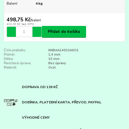
Balení
4 kg
498,75 Kč
/
balení
412,19 Kč
bez DPH
Přidat do košíku
Číslo produktu:
KNBAA14032A0O1
Průměr:
1,4 mm
Délka:
32 mm
Povrchová úprava:
Bez úpravy
Materiál:
Ocel
DOPRAVA OD 139 KČ
DOBÍRKA, PLATEBNÍ KARTA, PŘEVOD, PAYPAL
VÝHODNÉ CENY