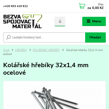
0
ks
+420 603 418 822
za
0,00 Kč
Menu
Hledat
Úvod
HŘEBÍKY
KOLÁŘSKÉ HŘEBÍKY
Kolářské hřebíky 32x1,4 mm
ocelové
Kolářské hřebíky 32x1,4 mm
ocelové