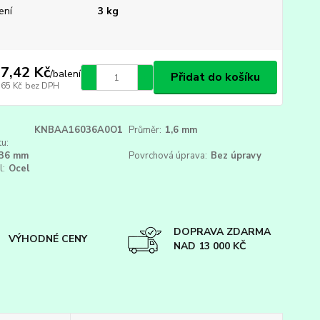
ení
3 kg
7,42 Kč
/
balení
Přidat do košíku
,65 Kč
bez DPH
KNBAA16036A0O1
Průměr:
1,6 mm
u:
36 mm
Povrchová úprava:
Bez úpravy
l:
Ocel
DOPRAVA ZDARMA
VÝHODNÉ CENY
NAD 13 000 KČ