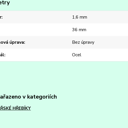
etry
r
1,6 mm
36 mm
hová úprava
Bez úpravy
ál
Ocel
zařazeno v kategoriích
ŘSKÉ HŘEBÍKY