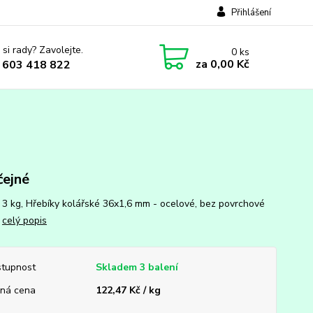
Přihlášení
 si rady? Zavolejte.
0
ks
za
0,00 Kč
 603 418 822
ejné
: 3 kg, Hřebíky kolářské 36x1,6 mm - ocelové, bez povrchové
y
celý popis
tupnost
Skladem 3 balení
ná cena
122,47 Kč / kg