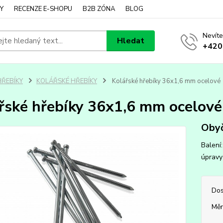
Y
RECENZE E-SHOPU
B2B ZÓNA
BLOG
Nevíte
Hledat
+420
HŘEBÍKY
KOLÁŘSKÉ HŘEBÍKY
Kolářské hřebíky 36x1,6 mm ocelové
řské hřebíky 36x1,6 mm ocelové
Obyč
Balení
úprav
Dos
Měr