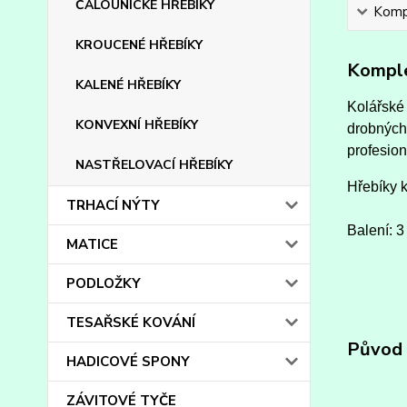
ČALOUNICKÉ HŘEBÍKY
Kompl
KROUCENÉ HŘEBÍKY
Komple
KALENÉ HŘEBÍKY
Kolářské 
KONVEXNÍ HŘEBÍKY
drobných
profesion
NASTŘELOVACÍ HŘEBÍKY
Hřebíky 
TRHACÍ NÝTY
Balení: 3
MATICE
PODLOŽKY
TESAŘSKÉ KOVÁNÍ
Původ 
HADICOVÉ SPONY
ZÁVITOVÉ TYČE