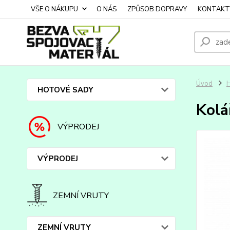
VŠE O NÁKUPU
O NÁS
ZPŮSOB DOPRAVY
KONTAKT
Úvod
HOTOVÉ SADY
Kolá
VÝPRODEJ
VÝPRODEJ
ZEMNÍ VRUTY
ZEMNÍ VRUTY