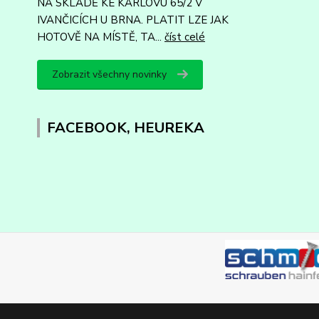
NA SKLADĚ KE KARLOVU 65/2 V
IVANČICÍCH U BRNA. PLATIT LZE JAK
HOTOVĚ NA MÍSTĚ, TA...
číst celé
Zobrazit všechny novinky
FACEBOOK, HEUREKA