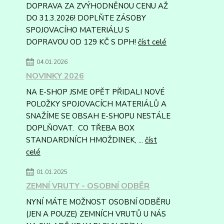
DOPRAVA ZA ZVÝHODNĚNOU CENU AŽ
DO 31.3.2026! DOPLŇTE ZÁSOBY
SPOJOVACÍHO MATERIÁLU S
DOPRAVOU OD 129 KČ S DPH!
číst celé
04.01.2026
NOVINKY 2026
NA E-SHOP JSME OPĚT PŘIDALI NOVÉ
POLOŽKY SPOJOVACÍCH MATERIÁLŮ A
SNAŽÍME SE OBSAH E-SHOPU NESTÁLE
DOPLŇOVAT. CO TŘEBA BOX
STANDARDNÍCH HMOŽDINEK, ...
číst
celé
01.01.2025
ZEMNÍ VRUTY - OSOBNÍ ODBĚR
NYNÍ MÁTE MOŽNOST OSOBNÍ ODBĚRU
(JEN A POUZE) ZEMNÍCH VRUTŮ U NÁS