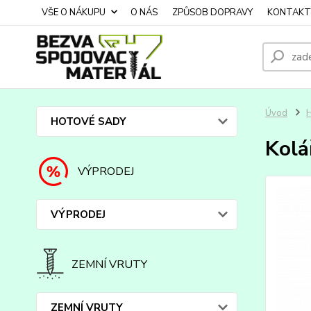
VŠE O NÁKUPU
O NÁS
ZPŮSOB DOPRAVY
KONTAKT
Úvod
HOTOVÉ SADY
Kolá
VÝPRODEJ
VÝPRODEJ
ZEMNÍ VRUTY
ZEMNÍ VRUTY