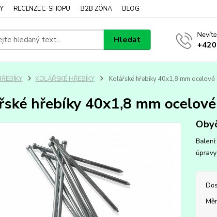
Y
RECENZE E-SHOPU
B2B ZÓNA
BLOG
Nevíte
Hledat
+420
HŘEBÍKY
KOLÁŘSKÉ HŘEBÍKY
Kolářské hřebíky 40x1,8 mm ocelové
řské hřebíky 40x1,8 mm ocelové
Obyč
Balení
úprav
Dos
Měr