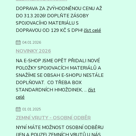
DOPRAVA ZA ZVÝHODNĚNOU CENU AŽ
DO 31.3.2026! DOPLŇTE ZÁSOBY
SPOJOVACÍHO MATERIÁLU S
DOPRAVOU OD 129 KČ S DPH!
číst celé
04.01.2026
NOVINKY 2026
NA E-SHOP JSME OPĚT PŘIDALI NOVÉ
POLOŽKY SPOJOVACÍCH MATERIÁLŮ A
SNAŽÍME SE OBSAH E-SHOPU NESTÁLE
DOPLŇOVAT. CO TŘEBA BOX
STANDARDNÍCH HMOŽDINEK, ...
číst
celé
01.01.2025
ZEMNÍ VRUTY - OSOBNÍ ODBĚR
NYNÍ MÁTE MOŽNOST OSOBNÍ ODBĚRU
(JEN A POUZE) ZEMNÍCH VRUTŮ U NÁS