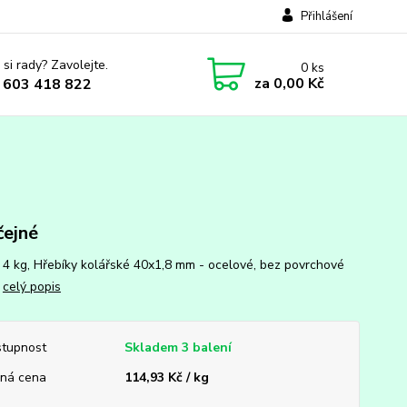
Přihlášení
 si rady? Zavolejte.
0
ks
za
0,00 Kč
 603 418 822
ejné
: 4 kg, Hřebíky kolářské 40x1,8 mm - ocelové, bez povrchové
y
celý popis
tupnost
Skladem 3 balení
ná cena
114,93 Kč / kg