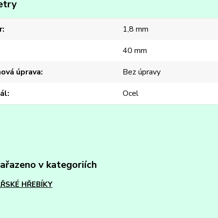
etry
r
1,8 mm
40 mm
hová úprava
Bez úpravy
ál
Ocel
zařazeno v kategoriích
ŘSKÉ HŘEBÍKY