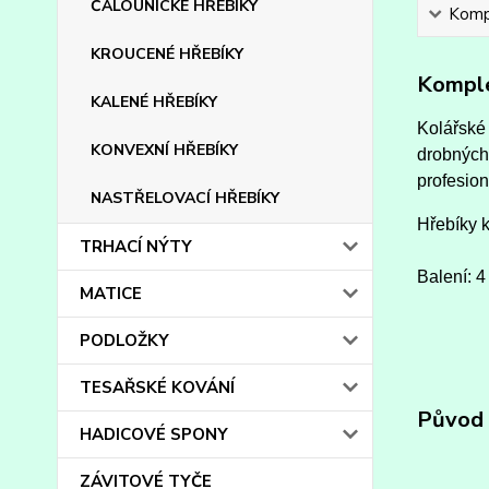
ČALOUNICKÉ HŘEBÍKY
Kompl
KROUCENÉ HŘEBÍKY
Komple
KALENÉ HŘEBÍKY
Kolářské 
KONVEXNÍ HŘEBÍKY
drobných
profesion
NASTŘELOVACÍ HŘEBÍKY
Hřebíky 
TRHACÍ NÝTY
Balení: 4
MATICE
PODLOŽKY
TESAŘSKÉ KOVÁNÍ
Původ 
HADICOVÉ SPONY
ZÁVITOVÉ TYČE