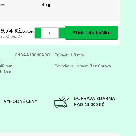
ení
4 kg
9,74 Kč
/
balení
Přidat do košíku
,95 Kč
bez DPH
KNBAA18040A0O1
Průměr:
1,8 mm
u:
40 mm
Povrchová úprava:
Bez úpravy
l:
Ocel
DOPRAVA ZDARMA
VÝHODNÉ CENY
NAD 13 000 KČ