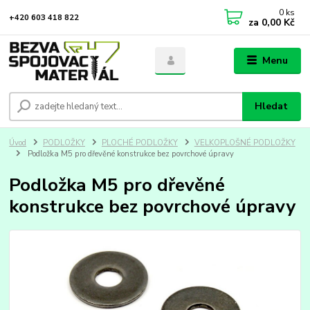
0
ks
+420 603 418 822
za
0,00 Kč
Menu
Hledat
Úvod
PODLOŽKY
PLOCHÉ PODLOŽKY
VELKOPLOŠNÉ PODLOŽKY
Podložka M5 pro dřevěné konstrukce bez povrchové úpravy
Podložka M5 pro dřevěné
konstrukce bez povrchové úpravy