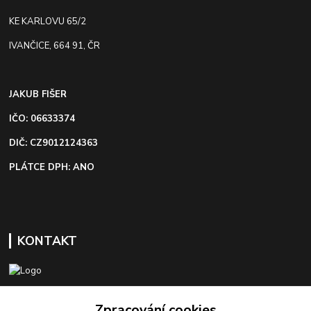
KE KARLOVU 65/2
IVANČICE, 664 91, ČR
JAKUB FIŠER
IČO: 06633374
DIČ: CZ9012124363
PLÁTCE DPH: ANO
KONTAKT
+420 603 418 822
Zpracování cookies