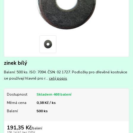
zinek bílý
Balení: 500 ks. ISO: 7094. ČSN: 02 1727. Podložky pro dřevěné kostrukce
se používají hlavně pro r...
celý popis
Dostupnost
Skladem 468 balení
Měrná cena
0,38 Kč / ks
Balení
500 ks
191,35 Kč
/
balení
158,14 Kč
bez DPH