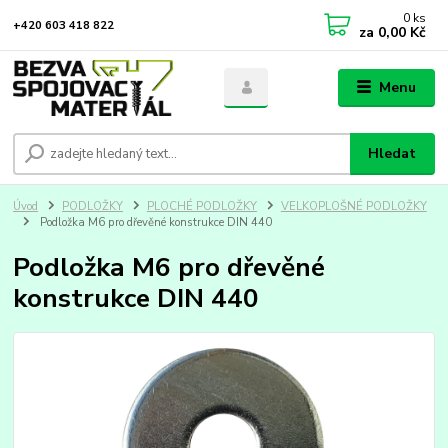
0
ks
+420 603 418 822
za
0,00 Kč
Menu
Hledat
Úvod
PODLOŽKY
PLOCHÉ PODLOŽKY
VELKOPLOŠNÉ PODLOŽKY
Podložka M6 pro dřevěné konstrukce DIN 440
Podložka M6 pro dřevěné
konstrukce DIN 440