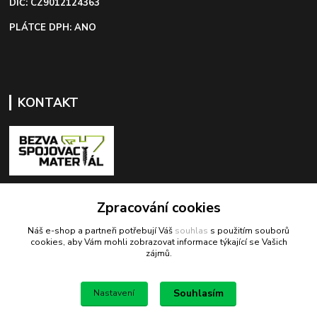
DIČ: CZ9012124363
PLÁTCE DPH: ANO
KONTAKT
+420 603 418 822
Zpracování cookies
Náš e-shop a partneři potřebují Váš
souhlas
s použitím souborů
odbyt@bezva-spojovacimaterial.cz
cookies, aby Vám mohli zobrazovat informace týkající se Vašich
zájmů.
Souhlasím
Nastavení