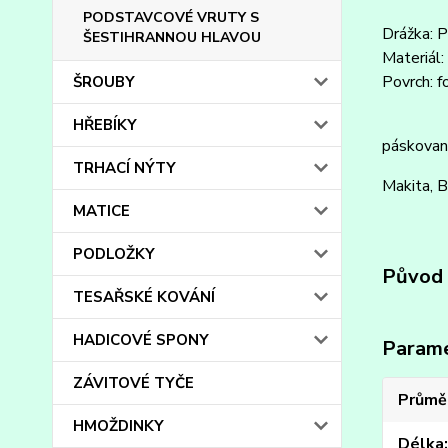
PODSTAVCOVÉ VRUTY S
Drážka: P
ŠESTIHRANNOU HLAVOU
Materiál:
Povrch: f
ŠROUBY
HŘEBÍKY
páskované
TRHACÍ NÝTY
Makita, B
MATICE
PODLOŽKY
Původ 
TESAŘSKÉ KOVÁNÍ
HADICOVÉ SPONY
Param
ZÁVITOVÉ TYČE
Průmě
HMOŽDINKY
Délka