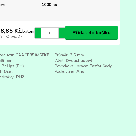
ení
1000 ks
8,85 Kč
/
balení
Přidat do košíku
,24 Kč
bez DPH
roduktu:
CAACB35045FKB
Průměr:
3,5 mm
45 mm
Závit:
Dvouchodový
Philips (PH)
Povrchová úprava:
Fosfát šedý
l:
Ocel
Páskované:
Ano
t drážky:
PH2