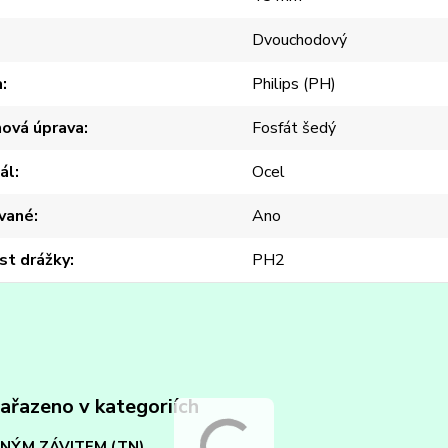
Dvouchodový
a
Philips (PH)
hová úprava
Fosfát šedý
ál
Ocel
vané
Ano
st drážky
PH2
zařazeno v kategoriích
MNÝM ZÁVITEM (TN)