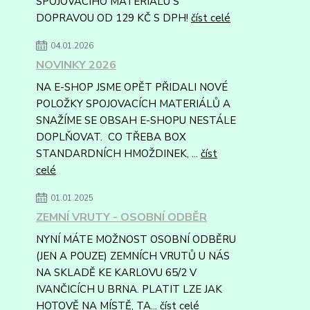
SPOJOVACÍHO MATERIÁLU S
DOPRAVOU OD 129 KČ S DPH!
číst celé
04.01.2026
NOVINKY 2026
NA E-SHOP JSME OPĚT PŘIDALI NOVÉ
POLOŽKY SPOJOVACÍCH MATERIÁLŮ A
SNAŽÍME SE OBSAH E-SHOPU NESTÁLE
DOPLŇOVAT. CO TŘEBA BOX
STANDARDNÍCH HMOŽDINEK, ...
číst
celé
01.01.2025
ZEMNÍ VRUTY - OSOBNÍ ODBĚR
NYNÍ MÁTE MOŽNOST OSOBNÍ ODBĚRU
(JEN A POUZE) ZEMNÍCH VRUTŮ U NÁS
NA SKLADĚ KE KARLOVU 65/2 V
IVANČICÍCH U BRNA. PLATIT LZE JAK
HOTOVĚ NA MÍSTĚ, TA...
číst celé