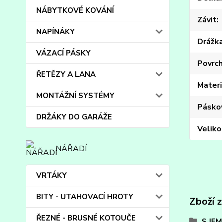
NÁBYTKOVÉ KOVÁNÍ
Závit
NAPÍNÁKY
Drážk
VÁZACÍ PÁSKY
Povrc
ŘETĚZY A LANA
Materi
MONTÁŽNÍ SYSTÉMY
Pásko
DRŽÁKY DO GARÁŽE
Veliko
NÁŘADÍ
VRTÁKY
BITY - UTAHOVACÍ HROTY
Zboží 
ŘEZNÉ - BRUSNÉ KOTOUČE
S JE