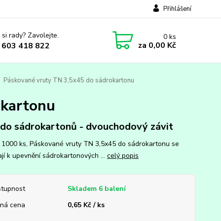
Přihlášení
 si rady? Zavolejte.
0
ks
za
0,00 Kč
 603 418 822
Páskované vruty TN 3,5x45 do sádrokartonu
okartonu
 do sádrokartonů - dvouchodový závit
: 1000 ks, Páskované vruty TN 3,5x45 do sádrokartonu se
ají k upevnění sádrokartonových ...
celý popis
tupnost
Skladem 6 balení
ná cena
0,65 Kč / ks