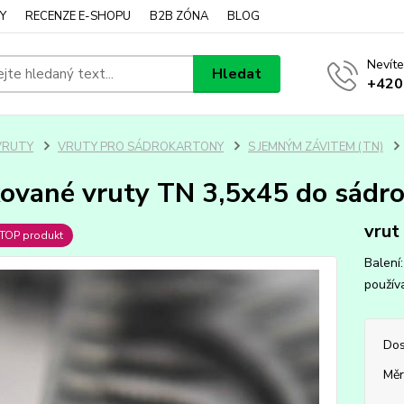
Y
RECENZE E-SHOPU
B2B ZÓNA
BLOG
Nevíte
Hledat
+420
VRUTY
VRUTY PRO SÁDROKARTONY
S JEMNÝM ZÁVITEM (TN)
ované vruty TN 3,5x45 do sádr
vrut
TOP produkt
Balení
použív
Dos
Měr