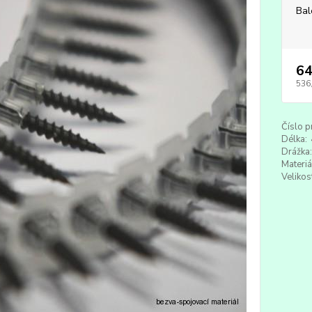
Bal
64
536
Číslo p
Délka:
Drážka:
Materiá
Velikos