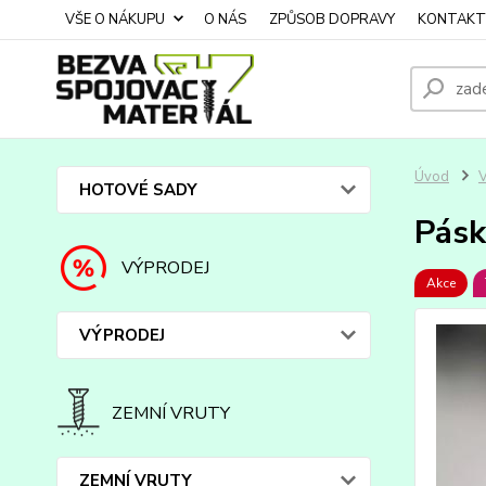
VŠE O NÁKUPU
O NÁS
ZPŮSOB DOPRAVY
KONTAKT
Úvod
HOTOVÉ SADY
Pásk
VÝPRODEJ
Akce
VÝPRODEJ
ZEMNÍ VRUTY
ZEMNÍ VRUTY