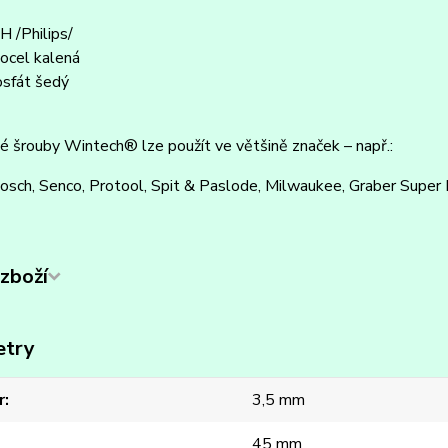
H /Philips/
 ocel kalená
osfát šedý
 šrouby Wintech® lze použít ve většině značek – např.:
osch, Senco, Protool, Spit & Paslode, Milwaukee, Graber Super Driv
zboží
etry
r
3,5 mm
45 mm