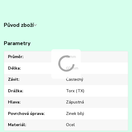
Původ zboží
Parametry
Průměr
6 mm
Délka
60 mm
Závit
Částečný
Drážka
Torx (TX)
Hlava
Zápustná
Povrchová úprava
Zinek bílý
Materiál
Ocel