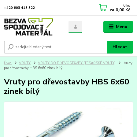
0
ks
+420 603 418 822
za
0,00 Kč
Menu
Hledat
Úvod
VRUTY
VRUTY DO DŘEVOSTAVBY (TESAŘSKÉ VRUTY)
Vruty
pro dřevostavby HBS 6x60 zinek bílý
Vruty pro dřevostavby HBS 6x60
zinek bílý