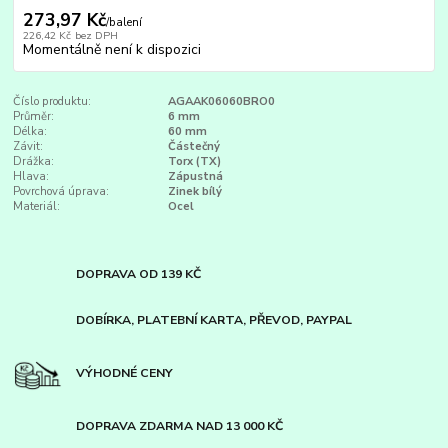
273,97 Kč
/
balení
226,42 Kč
bez DPH
Momentálně není k dispozici
Číslo produktu:
AGAAK06060BRO0
Průměr:
6 mm
Délka:
60 mm
Závit:
Částečný
Drážka:
Torx (TX)
Hlava:
Zápustná
Povrchová úprava:
Zinek bílý
Materiál:
Ocel
DOPRAVA OD 139 KČ
DOBÍRKA, PLATEBNÍ KARTA, PŘEVOD, PAYPAL
VÝHODNÉ CENY
DOPRAVA ZDARMA NAD 13 000 KČ