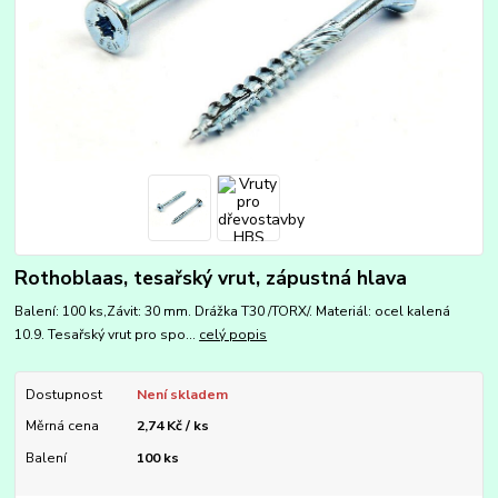
Rothoblaas, tesařský vrut, zápustná hlava
Balení: 100 ks,Závit: 30 mm. Drážka T30 /TORX/. Materiál: ocel kalená
10.9. Tesařský vrut pro spo...
celý popis
Dostupnost
Není skladem
Měrná cena
2,74 Kč / ks
Balení
100 ks