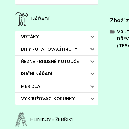
NÁŘADÍ
Zboží 
VRUT
VRTÁKY
DŘE
(TES
BITY - UTAHOVACÍ HROTY
ŘEZNÉ - BRUSNÉ KOTOUČE
RUČNÍ NÁŘADÍ
MĚŘIDLA
VYKRUŽOVACÍ KORUNKY
HLINIKOVÉ ŽEBŘÍKY