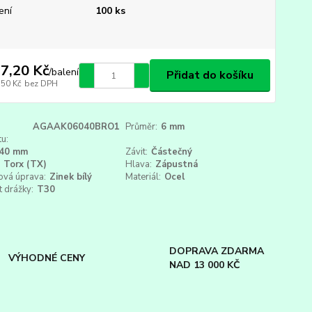
ení
100 ks
7,20 Kč
/
balení
Přidat do košíku
,50 Kč
bez DPH
AGAAK06040BRO1
Průměr:
6 mm
u:
40 mm
Závit:
Částečný
Torx (TX)
Hlava:
Zápustná
ová úprava:
Zinek bílý
Materiál:
Ocel
t drážky:
T30
DOPRAVA ZDARMA
VÝHODNÉ CENY
NAD 13 000 KČ