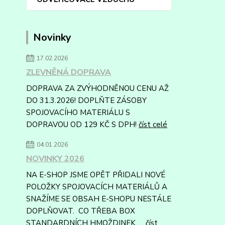
Novinky
17.02.2026
ZLEVNĚNÁ DOPRAVA
DOPRAVA ZA ZVÝHODNĚNOU CENU AŽ
DO 31.3.2026! DOPLŇTE ZÁSOBY
SPOJOVACÍHO MATERIÁLU S
DOPRAVOU OD 129 KČ S DPH!
číst celé
04.01.2026
NOVINKY 2026
NA E-SHOP JSME OPĚT PŘIDALI NOVÉ
POLOŽKY SPOJOVACÍCH MATERIÁLŮ A
SNAŽÍME SE OBSAH E-SHOPU NESTÁLE
DOPLŇOVAT. CO TŘEBA BOX
STANDARDNÍCH HMOŽDINEK, ...
číst