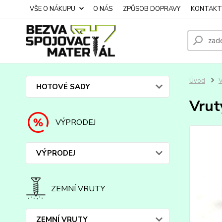
VŠE O NÁKUPU
O NÁS
ZPŮSOB DOPRAVY
KONTAKT
Úvod
HOTOVÉ SADY
Vrut
VÝPRODEJ
VÝPRODEJ
ZEMNÍ VRUTY
ZEMNÍ VRUTY