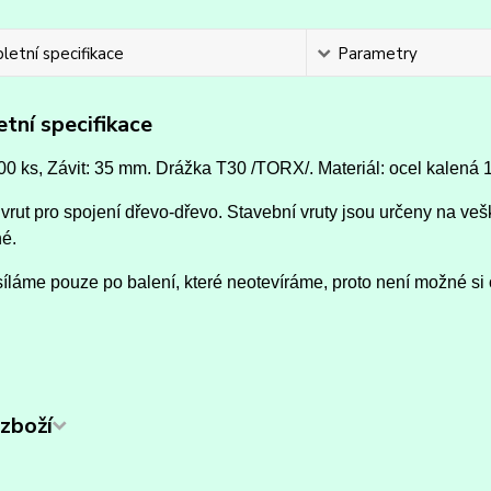
etní specifikace
Parametry
tní specifikace
00 ks, Závit: 35 mm.
Drážka T30 /TORX/.
Materiál: ocel kalená 
vrut pro spojení dřevo-dřevo. Stavební vruty jsou určeny na vešk
né.
íláme pouze po balení, které neotevíráme, proto není možné si 
zboží