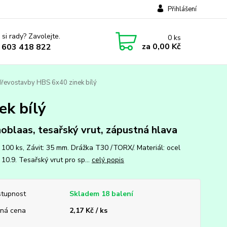
Přihlášení
 si rady? Zavolejte.
0
ks
za
0,00 Kč
 603 418 822
dřevostavby HBS 6x40 zinek bílý
ek bílý
oblaas, tesařský vrut, zápustná hlava
: 100 ks, Závit: 35 mm. Drážka T30 /TORX/. Materiál: ocel
10.9. Tesařský vrut pro sp...
celý popis
tupnost
Skladem 18 balení
ná cena
2,17 Kč / ks