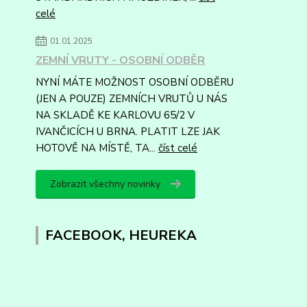
celé
01.01.2025
ZEMNÍ VRUTY - OSOBNÍ ODBĚR
NYNÍ MÁTE MOŽNOST OSOBNÍ ODBĚRU
(JEN A POUZE) ZEMNÍCH VRUTŮ U NÁS
NA SKLADĚ KE KARLOVU 65/2 V
IVANČICÍCH U BRNA. PLATIT LZE JAK
HOTOVĚ NA MÍSTĚ, TA...
číst celé
Zobrazit všechny novinky
FACEBOOK, HEUREKA