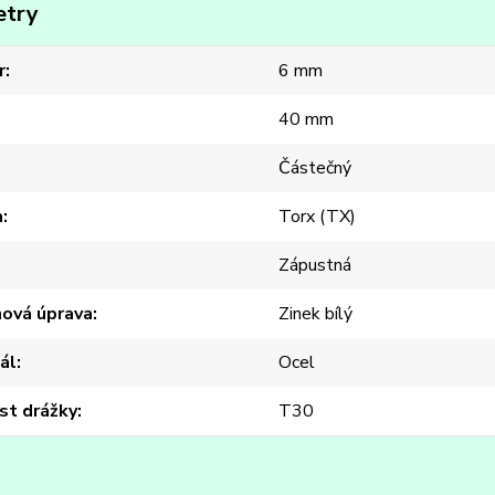
etry
r
6 mm
40 mm
Částečný
a
Torx (TX)
Zápustná
hová úprava
Zinek bílý
ál
Ocel
st drážky
T30