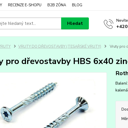
Y
RECENZE E-SHOPU
B2B ZÓNA
BLOG
Nevíte
Hledat
+420
VRUTY
VRUTY DO DŘEVOSTAVBY (TESAŘSKÉ VRUTY)
Vruty pro 
y pro dřevostavby HBS 6x40 zin
Roth
Balení
kalená 
Dos
Měr