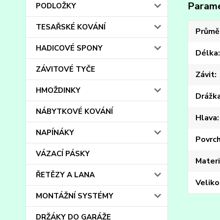
Param
PODLOŽKY
TESAŘSKÉ KOVÁNÍ
Průmě
HADICOVÉ SPONY
Délka
ZÁVITOVÉ TYČE
Závit
HMOŽDINKY
Drážk
NÁBYTKOVÉ KOVÁNÍ
Hlava
NAPÍNÁKY
Povrc
VÁZACÍ PÁSKY
Materi
ŘETĚZY A LANA
Veliko
MONTÁŽNÍ SYSTÉMY
DRŽÁKY DO GARÁŽE