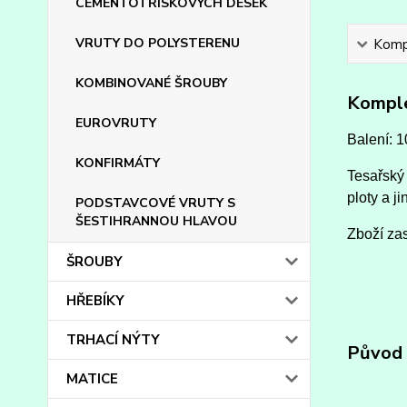
CEMENTOTŘÍSKOVÝCH DESEK
VRUTY DO POLYSTERENU
Kompl
KOMBINOVANÉ ŠROUBY
Komple
EUROVRUTY
Balení: 1
KONFIRMÁTY
Tesařský 
ploty a ji
PODSTAVCOVÉ VRUTY S
ŠESTIHRANNOU HLAVOU
Zboží zas
ŠROUBY
HŘEBÍKY
TRHACÍ NÝTY
Původ 
MATICE