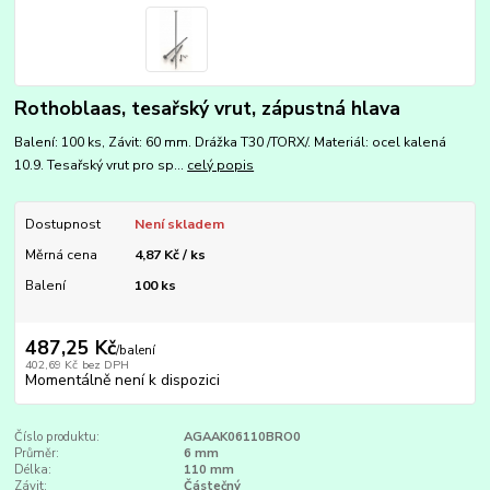
Rothoblaas, tesařský vrut, zápustná hlava
Balení: 100 ks, Závit: 60 mm. Drážka T30 /TORX/. Materiál: ocel kalená
10.9. Tesařský vrut pro sp...
celý popis
Dostupnost
Není skladem
Měrná cena
4,87 Kč / ks
Balení
100 ks
487,25 Kč
/
balení
402,69 Kč
bez DPH
Momentálně není k dispozici
Číslo produktu:
AGAAK06110BRO0
Průměr:
6 mm
Délka:
110 mm
Závit:
Částečný