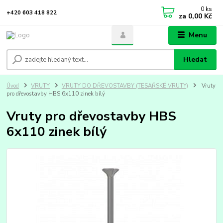
0
ks
+420 603 418 822
za
0,00 Kč
Menu
Hledat
Úvod
VRUTY
VRUTY DO DŘEVOSTAVBY (TESAŘSKÉ VRUTY)
Vruty
pro dřevostavby HBS 6x110 zinek bílý
Vruty pro dřevostavby HBS
6x110 zinek bílý