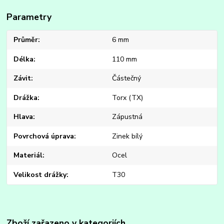
Parametry
Průměr
6 mm
Délka
110 mm
Závit
Částečný
Drážka
Torx (TX)
Hlava
Zápustná
Povrchová úprava
Zinek bílý
Materiál
Ocel
Velikost drážky
T30
Zboží zařazeno v kategoriích