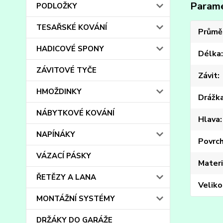
Param
PODLOŽKY
TESAŘSKÉ KOVÁNÍ
Průmě
HADICOVÉ SPONY
Délka
ZÁVITOVÉ TYČE
Závit
HMOŽDINKY
Drážk
NÁBYTKOVÉ KOVÁNÍ
Hlava
NAPÍNÁKY
Povrc
VÁZACÍ PÁSKY
Materi
ŘETĚZY A LANA
Veliko
MONTÁŽNÍ SYSTÉMY
DRŽÁKY DO GARÁŽE