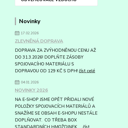
Novinky
17.02.2026
ZLEVNĚNÁ DOPRAVA
DOPRAVA ZA ZVÝHODNĚNOU CENU AŽ
DO 31.3.2026! DOPLŇTE ZÁSOBY
SPOJOVACÍHO MATERIÁLU S
DOPRAVOU OD 129 KČ S DPH!
číst celé
04.01.2026
NOVINKY 2026
NA E-SHOP JSME OPĚT PŘIDALI NOVÉ
POLOŽKY SPOJOVACÍCH MATERIÁLŮ A
SNAŽÍME SE OBSAH E-SHOPU NESTÁLE
DOPLŇOVAT. CO TŘEBA BOX
STANDARDNÍCH HMOŽDINEK, ...
číst