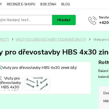
Y
RECENZE E-SHOPU
B2B ZÓNA
BLOG
Nevíte
Hledat
+420
VRUTY
VRUTY DO DŘEVOSTAVBY (TESAŘSKÉ VRUTY)
Vruty pro 
y pro dřevostavby HBS 4x30 zin
Roth
Balení
kalená 
Dos
Měr