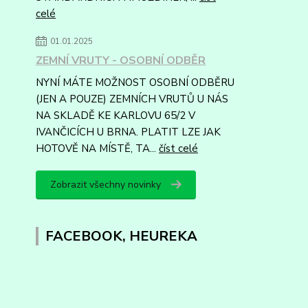
celé
01.01.2025
ZEMNÍ VRUTY - OSOBNÍ ODBĚR
NYNÍ MÁTE MOŽNOST OSOBNÍ ODBĚRU
(JEN A POUZE) ZEMNÍCH VRUTŮ U NÁS
NA SKLADĚ KE KARLOVU 65/2 V
IVANČICÍCH U BRNA. PLATIT LZE JAK
HOTOVĚ NA MÍSTĚ, TA...
číst celé
Zobrazit všechny novinky
FACEBOOK, HEUREKA