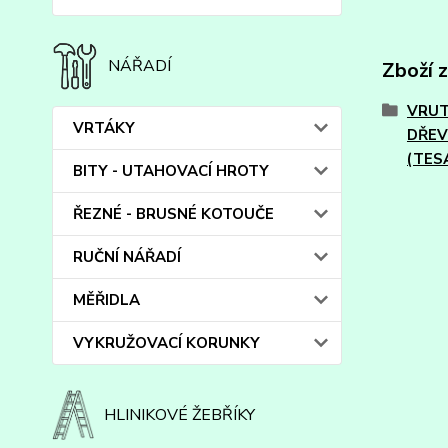
NÁŘADÍ
Zboží 
VRUT
VRTÁKY
DŘE
(TES
BITY - UTAHOVACÍ HROTY
ŘEZNÉ - BRUSNÉ KOTOUČE
RUČNÍ NÁŘADÍ
MĚŘIDLA
VYKRUŽOVACÍ KORUNKY
HLINIKOVÉ ŽEBŘÍKY