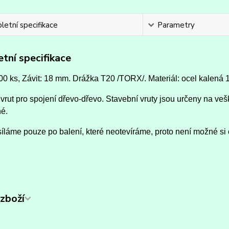
etní specifikace
Parametry
tní specifikace
00 ks, Závit: 18 mm. Drážka T20 /TORX/. Materiál: ocel kalená 1
vrut pro spojení dřevo-dřevo. Stavební vruty jsou určeny na vešk
né.
íláme pouze po balení, které neotevíráme, proto není možné si 
zboží