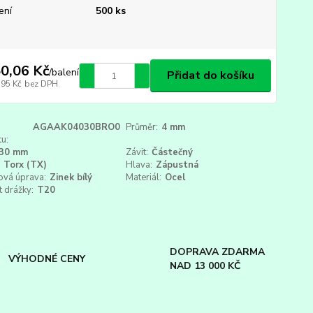
ení
500 ks
0,06 Kč
/
balení
Přidat do košíku
,95 Kč
bez DPH
AGAAK04030BRO0
Průměr:
4 mm
u:
30 mm
Závit:
Částečný
Torx (TX)
Hlava:
Zápustná
ová úprava:
Zinek bílý
Materiál:
Ocel
t drážky:
T20
DOPRAVA ZDARMA
VÝHODNÉ CENY
NAD 13 000 KČ