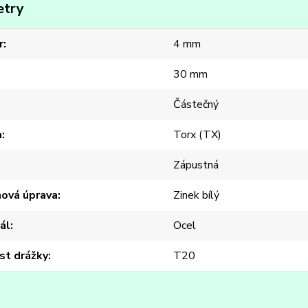
etry
r
4 mm
30 mm
Částečný
a
Torx (TX)
Zápustná
hová úprava
Zinek bílý
ál
Ocel
st drážky
T20