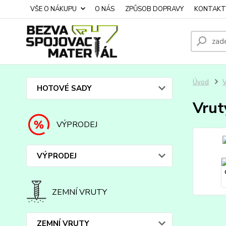
VŠE O NÁKUPU
O NÁS
ZPŮSOB DOPRAVY
KONTAKT
Úvod
HOTOVÉ SADY
Vrut
VÝPRODEJ
VÝPRODEJ
ZEMNÍ VRUTY
ZEMNÍ VRUTY