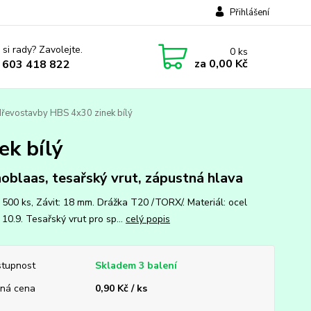
Přihlášení
 si rady? Zavolejte.
0
ks
za
0,00 Kč
 603 418 822
dřevostavby HBS 4x30 zinek bílý
ek bílý
oblaas, tesařský vrut, zápustná hlava
: 500 ks, Závit: 18 mm. Drážka T20 /TORX/. Materiál: ocel
10.9. Tesařský vrut pro sp...
celý popis
tupnost
Skladem 3 balení
ná cena
0,90 Kč / ks