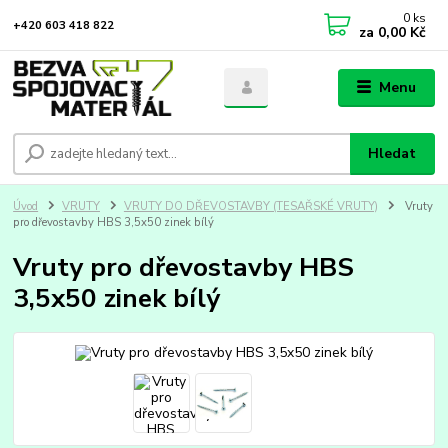
0
ks
+420 603 418 822
za
0,00 Kč
Menu
Hledat
Úvod
VRUTY
VRUTY DO DŘEVOSTAVBY (TESAŘSKÉ VRUTY)
Vruty
pro dřevostavby HBS 3,5x50 zinek bílý
Vruty pro dřevostavby HBS
3,5x50 zinek bílý