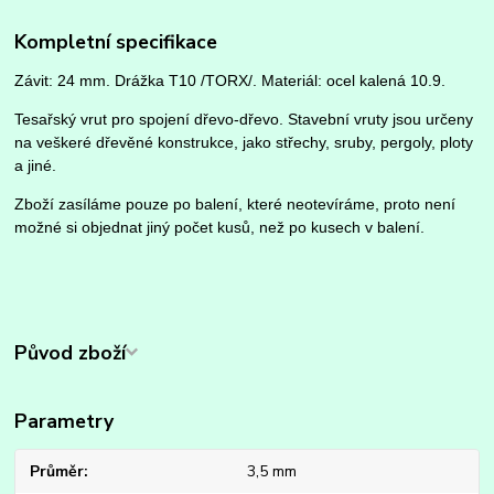
Kompletní specifikace
Závit: 24 mm.
Drážka T10 /TORX/. M
ateriál: ocel kalená 10.9.
Tesařský vrut pro spojení dřevo-dřevo. Stavební vruty jsou určeny
na veškeré dřevěné konstrukce, jako střechy, sruby, pergoly, ploty
a jiné.
Zboží zasíláme pouze po balení, které neotevíráme, proto není
možné si objednat jiný počet kusů, než po kusech v balení.
Původ zboží
Parametry
Průměr
3,5 mm