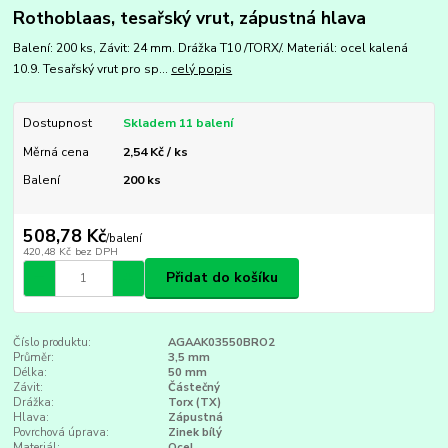
Rothoblaas, tesařský vrut, zápustná hlava
Balení: 200 ks, Závit: 24 mm. Drážka T10 /TORX/. Materiál: ocel kalená
10.9. Tesařský vrut pro sp...
celý popis
Dostupnost
Skladem 11 balení
Měrná cena
2,54 Kč / ks
Balení
200 ks
508,78 Kč
/
balení
420,48 Kč
bez DPH
Přidat do košíku
Číslo produktu:
AGAAK03550BRO2
Průměr:
3,5 mm
Délka:
50 mm
Závit:
Částečný
Drážka:
Torx (TX)
Hlava:
Zápustná
Povrchová úprava:
Zinek bílý
Materiál:
Ocel