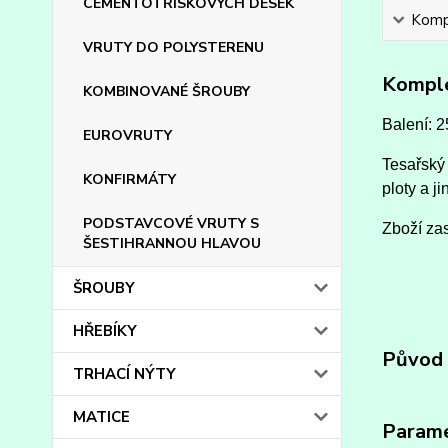
CEMENTOTŘÍSKOVÝCH DESEK
Kompl
VRUTY DO POLYSTERENU
Komple
KOMBINOVANÉ ŠROUBY
Balení: 2
EUROVRUTY
Tesařský 
KONFIRMÁTY
ploty a ji
PODSTAVCOVÉ VRUTY S
Zboží zas
ŠESTIHRANNOU HLAVOU
ŠROUBY
HŘEBÍKY
Původ 
TRHACÍ NÝTY
MATICE
Param