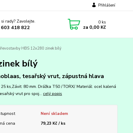
Přihlášení
 si rady? Zavolejte.
0
ks
za
0,00 Kč
 603 418 822
dřevostavby HBS 12x280 zinek bílý
inek bílý
oblaas, tesařský vrut, zápustná hlava
: 25 ks,Závit: 80 mm. Drážka T50 /TORX/. Materiál: ocel kalená
esařský vrut pro spoj...
celý popis
tupnost
Není skladem
ná cena
79,23 Kč / ks