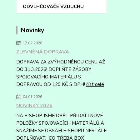
ODVLHČOVAČE VZDUCHU
Novinky
17.02.2026
ZLEVNĚNÁ DOPRAVA
DOPRAVA ZA ZVÝHODNĚNOU CENU AŽ
DO 31.3.2026! DOPLŇTE ZÁSOBY
SPOJOVACÍHO MATERIÁLU S
DOPRAVOU OD 129 KČ S DPH!
číst celé
04.01.2026
NOVINKY 2026
NA E-SHOP JSME OPĚT PŘIDALI NOVÉ
POLOŽKY SPOJOVACÍCH MATERIÁLŮ A
SNAŽÍME SE OBSAH E-SHOPU NESTÁLE
DOPLŇOVAT. CO TŘEBA BOX