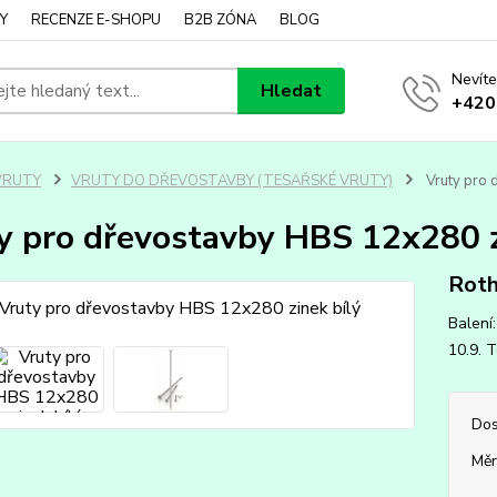
Y
RECENZE E-SHOPU
B2B ZÓNA
BLOG
Nevíte
Hledat
+420
VRUTY
VRUTY DO DŘEVOSTAVBY (TESAŘSKÉ VRUTY)
Vruty pro 
y pro dřevostavby HBS 12x280 z
Roth
Balení
10.9. T
Dos
Měr