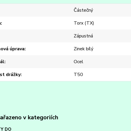
Částečný
a
Torx (TX)
Zápustná
hová úprava
Zinek bílý
ál
Ocel
st drážky
T50
zařazeno v kategoriích
Y DO