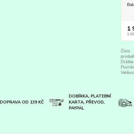
Bal
1 
1 6
Číslo
produkt
Drážka:
Povrch
Velikos
DOBÍRKA, PLATEBNÍ
DOPRAVA OD 139 KČ
KARTA, PŘEVOD,
PAYPAL