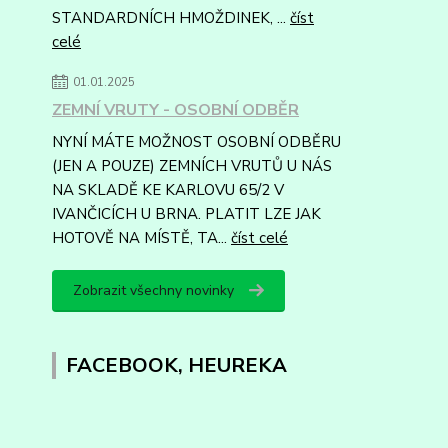
STANDARDNÍCH HMOŽDINEK, ...
číst
celé
01.01.2025
ZEMNÍ VRUTY - OSOBNÍ ODBĚR
NYNÍ MÁTE MOŽNOST OSOBNÍ ODBĚRU
(JEN A POUZE) ZEMNÍCH VRUTŮ U NÁS
NA SKLADĚ KE KARLOVU 65/2 V
IVANČICÍCH U BRNA. PLATIT LZE JAK
HOTOVĚ NA MÍSTĚ, TA...
číst celé
Zobrazit všechny novinky
FACEBOOK, HEUREKA