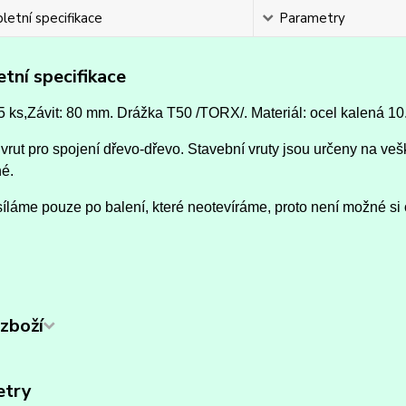
etní specifikace
Parametry
tní specifikace
5 ks,Závit: 80 mm.
Drážka T50 /TORX/.
Materiál: ocel kalená 10
vrut pro spojení dřevo-dřevo. Stavební vruty jsou určeny na vešk
né.
íláme pouze po balení, které neotevíráme, proto není možné si 
zboží
etry