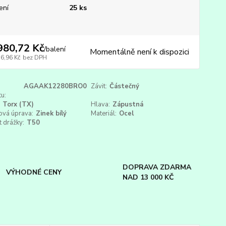
ení
25 ks
980,72 Kč
/
balení
Momentálně není k dispozici
36,96 Kč
bez DPH
AGAAK12280BRO0
Závit:
Částečný
u:
Torx (TX)
Hlava:
Zápustná
ová úprava:
Zinek bílý
Materiál:
Ocel
t drážky:
T50
DOPRAVA ZDARMA
VÝHODNÉ CENY
NAD 13 000 KČ