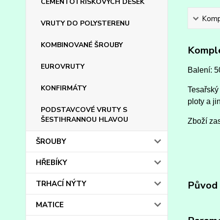
CEMENTOTŘÍSKOVÝCH DESEK
Kompl
VRUTY DO POLYSTERENU
KOMBINOVANÉ ŠROUBY
Komple
EUROVRUTY
Balení: 5
KONFIRMÁTY
Tesařský 
ploty a ji
PODSTAVCOVÉ VRUTY S
ŠESTIHRANNOU HLAVOU
Zboží zas
ŠROUBY
HŘEBÍKY
TRHACÍ NÝTY
Původ 
MATICE