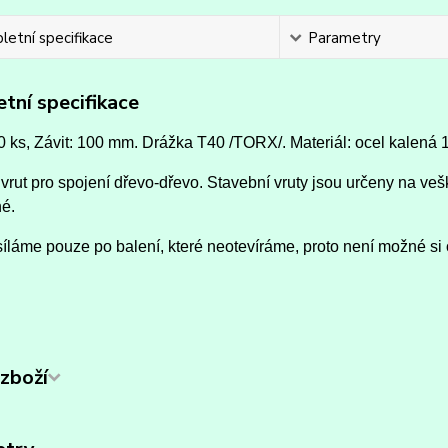
etní specifikace
Parametry
tní specifikace
0 ks, Závit: 100 mm.
Drážka T40 /TORX/.
Materiál: ocel kalená 
vrut pro spojení dřevo-dřevo. Stavební vruty jsou určeny na vešk
né.
íláme pouze po balení, které neotevíráme, proto není možné si 
zboží