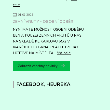
celé
01.01.2025
ZEMNÍ VRUTY - OSOBNÍ ODBĚR
NYNÍ MÁTE MOŽNOST OSOBNÍ ODBĚRU
(JEN A POUZE) ZEMNÍCH VRUTŮ U NÁS
NA SKLADĚ KE KARLOVU 65/2 V
IVANČICÍCH U BRNA. PLATIT LZE JAK
HOTOVĚ NA MÍSTĚ, TA...
číst celé
Zobrazit všechny novinky
FACEBOOK, HEUREKA