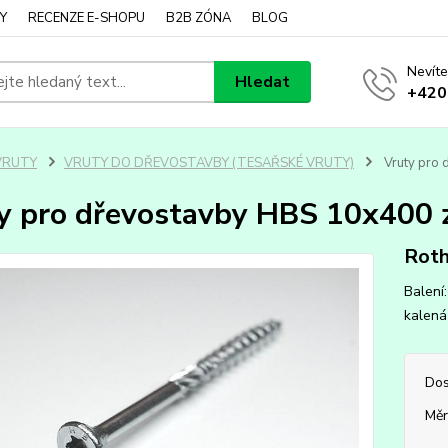
Y
RECENZE E-SHOPU
B2B ZÓNA
BLOG
Nevíte
Hledat
+420
VRUTY
VRUTY DO DŘEVOSTAVBY (TESAŘSKÉ VRUTY)
Vruty pro 
y pro dřevostavby HBS 10x400 z
Roth
Balení
kalená 
Dos
Měr