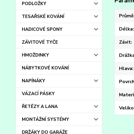
Param
PODLOŽKY
Průmě
TESAŘSKÉ KOVÁNÍ
Délka
HADICOVÉ SPONY
Závit
ZÁVITOVÉ TYČE
HMOŽDINKY
Drážk
NÁBYTKOVÉ KOVÁNÍ
Hlava
NAPÍNÁKY
Povrc
VÁZACÍ PÁSKY
Materi
ŘETĚZY A LANA
Veliko
MONTÁŽNÍ SYSTÉMY
DRŽÁKY DO GARÁŽE