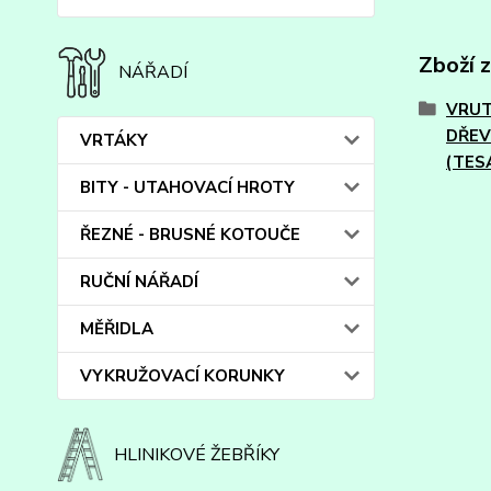
Zboží 
NÁŘADÍ
VRUT
DŘE
VRTÁKY
(TES
BITY - UTAHOVACÍ HROTY
ŘEZNÉ - BRUSNÉ KOTOUČE
RUČNÍ NÁŘADÍ
MĚŘIDLA
VYKRUŽOVACÍ KORUNKY
HLINIKOVÉ ŽEBŘÍKY