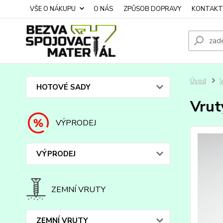
VŠE O NÁKUPU
O NÁS
ZPŮSOB DOPRAVY
KONTAKT
Úvod
HOTOVÉ SADY
Vrut
VÝPRODEJ
VÝPRODEJ
ZEMNÍ VRUTY
ZEMNÍ VRUTY