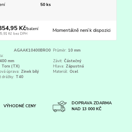
ení
50 ks
854,95 Kč
/
balení
Momentálně není k dispozici
85,91 Kč
bez DPH
AGAAK10400BRO0
Průměr:
10 mm
u:
400 mm
Závit:
Částečný
Torx (TX)
Hlava:
Zápustná
ová úprava:
Zinek bílý
Materiál:
Ocel
t drážky:
T40
DOPRAVA ZDARMA
VÝHODNÉ CENY
NAD 13 000 KČ