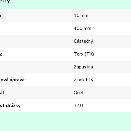
etry
r
10 mm
400 mm
Částečný
a
Torx (TX)
Zápustná
hová úprava
Zinek bílý
ál
Ocel
st drážky
T40