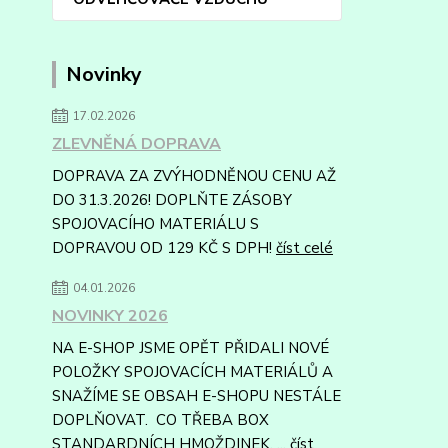
Novinky
17.02.2026
ZLEVNĚNÁ DOPRAVA
DOPRAVA ZA ZVÝHODNĚNOU CENU AŽ
DO 31.3.2026! DOPLŇTE ZÁSOBY
SPOJOVACÍHO MATERIÁLU S
DOPRAVOU OD 129 KČ S DPH!
číst celé
04.01.2026
NOVINKY 2026
NA E-SHOP JSME OPĚT PŘIDALI NOVÉ
POLOŽKY SPOJOVACÍCH MATERIÁLŮ A
SNAŽÍME SE OBSAH E-SHOPU NESTÁLE
DOPLŇOVAT. CO TŘEBA BOX
STANDARDNÍCH HMOŽDINEK, ...
číst