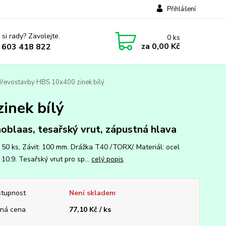
Přihlášení
 si rady? Zavolejte.
0
ks
za
0,00 Kč
 603 418 822
dřevostavby HBS 10x400 zinek bílý
inek bílý
oblaas, tesařský vrut, zápustná hlava
: 50 ks, Závit: 100 mm. Drážka T40 /TORX/. Materiál: ocel
10.9. Tesařský vrut pro sp...
celý popis
tupnost
Není skladem
ná cena
77,10 Kč / ks