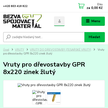
0
ks
+420 603 418 822
za
0,00 Kč
Menu
Hledat
Úvod
VRUTY
VRUTY DO DŘEVOSTAVBY (TESAŘSKÉ VRUTY)
Vruty
pro dřevostavby GPR 8x220 zinek žlutý
Vruty pro dřevostavby GPR
8x220 zinek žlutý