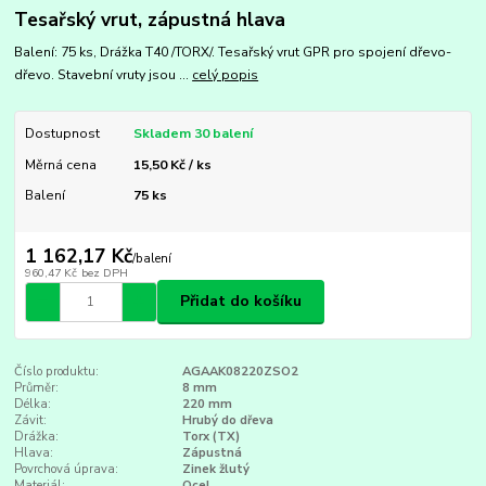
Tesařský vrut, zápustná hlava
Balení: 75 ks, Drážka T40 /TORX/. Tesařský vrut GPR pro spojení dřevo-
dřevo. Stavební vruty jsou ...
celý popis
Dostupnost
Skladem 30 balení
Měrná cena
15,50 Kč / ks
Balení
75 ks
1 162,17 Kč
/
balení
960,47 Kč
bez DPH
Přidat do košíku
Číslo produktu:
AGAAK08220ZSO2
Průměr:
8 mm
Délka:
220 mm
Závit:
Hrubý do dřeva
Drážka:
Torx (TX)
Hlava:
Zápustná
Povrchová úprava:
Zinek žlutý
Materiál:
Ocel