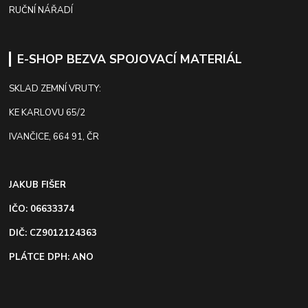
RUČNÍ NÁŘADÍ
E-SHOP BEZVA SPOJOVACÍ MATERIÁL
SKLAD ZEMNÍ VRUTY:
KE KARLOVU 65/2
IVANČICE, 664 91, ČR
JAKUB FIŠER
IČO: 06633374
DIČ: CZ9012124363
PLÁTCE DPH: ANO