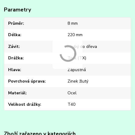
Parametry
Průměr
8 mm
Délka
220 mm
Závit
Hrubý do dřeva
Drážka
Torx (TX)
Hlava
Zápustná
Povrchová úprava
Zinek žlutý
Materiál
Ocel
Velikost drážky
T40
Zboží zařazeno v kategoriích