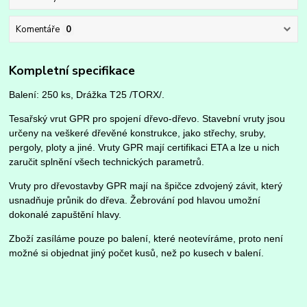
Komentáře
0
Kompletní specifikace
Balení: 250 ks, Drážka T25 /TORX/.
Tesařský vrut GPR pro spojení dřevo-dřevo. Stavební vruty jsou
určeny na veškeré dřevěné konstrukce, jako střechy, sruby,
pergoly, ploty a jiné. Vruty GPR mají certifikaci ETA a lze u nich
zaručit splnění všech technických parametrů.
Vruty pro dřevostavby GPR mají na špičce zdvojený závit, který
usnadňuje průnik do dřeva. Žebrování pod hlavou umožní
dokonalé zapuštění hlavy.
Zboží zasíláme pouze po balení, které neotevíráme, proto není
možné si objednat jiný počet kusů, než po kusech v balení.