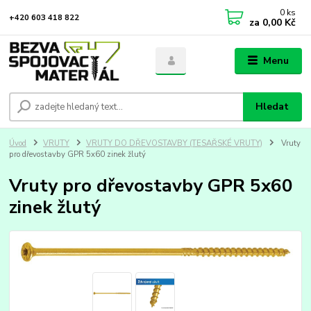
0
ks
+420 603 418 822
za
0,00 Kč
Menu
Hledat
Úvod
VRUTY
VRUTY DO DŘEVOSTAVBY (TESAŘSKÉ VRUTY)
Vruty
pro dřevostavby GPR 5x60 zinek žlutý
Vruty pro dřevostavby GPR 5x60
zinek žlutý