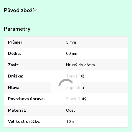
Původ zboží
Parametry
Průměr
5 mm
Délka
60 mm
Závit
Hrubý do dřeva
Drážka
Torx (TX)
Hlava
Zápustná
Povrchová úprava
Zinek žlutý
Materiál
Ocel
Velikost drážky
T25