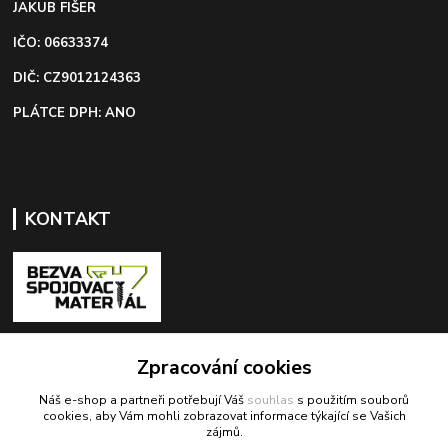
JAKUB FIŠER
IČO: 06633374
DIČ: CZ9012124363
PLÁTCE DPH: ANO
KONTAKT
+420 603 418 822
Zpracování cookies
Náš e-shop a partneři potřebují Váš
souhlas
s použitím souborů
odbyt@bezva-spojovacimaterial.cz
cookies, aby Vám mohli zobrazovat informace týkající se Vašich
zájmů.