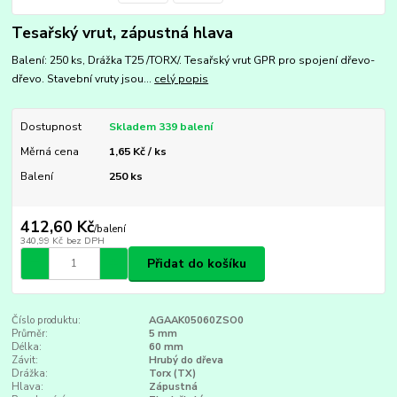
Tesařský vrut, zápustná hlava
Balení: 250 ks, Drážka T25 /TORX/. Tesařský vrut GPR pro spojení dřevo-
dřevo. Stavební vruty jsou...
celý popis
Dostupnost
Skladem 339 balení
Měrná cena
1,65 Kč / ks
Balení
250 ks
412,60 Kč
/
balení
340,99 Kč
bez DPH
Přidat do košíku
Číslo produktu:
AGAAK05060ZSO0
Průměr:
5 mm
Délka:
60 mm
Závit:
Hrubý do dřeva
Drážka:
Torx (TX)
Hlava:
Zápustná