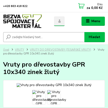
0
ks
+420 603 418 822
za
0,00 Kč
Menu
Hledat
Úvod
VRUTY
VRUTY DO DŘEVOSTAVBY (TESAŘSKÉ VRUTY)
Vruty
pro dřevostavby GPR 10x340 zinek žlutý
Vruty pro dřevostavby GPR
10x340 zinek žlutý