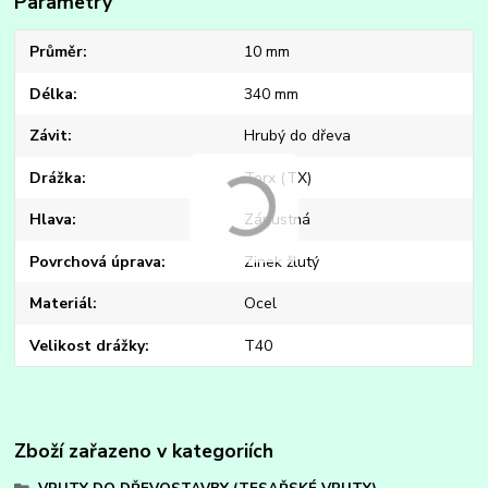
Parametry
Průměr
10 mm
Délka
340 mm
Závit
Hrubý do dřeva
Drážka
Torx (TX)
Hlava
Zápustná
Povrchová úprava
Zinek žlutý
Materiál
Ocel
Velikost drážky
T40
Zboží zařazeno v kategoriích