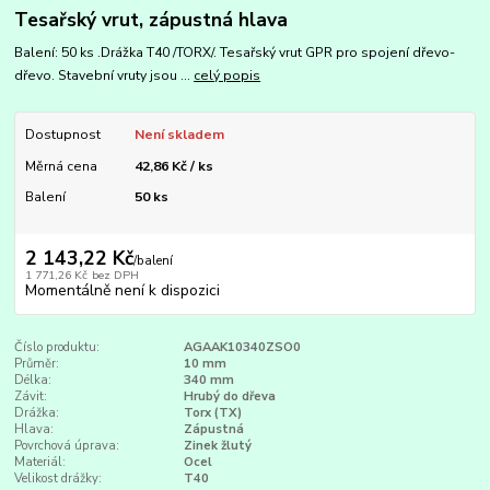
Tesařský vrut, zápustná hlava
Balení: 50 ks .Drážka T40 /TORX/. Tesařský vrut GPR pro spojení dřevo-
dřevo. Stavební vruty jsou ...
celý popis
Dostupnost
Není skladem
Měrná cena
42,86 Kč / ks
Balení
50 ks
2 143,22 Kč
/
balení
1 771,26 Kč
bez DPH
Momentálně není k dispozici
Číslo produktu:
AGAAK10340ZSO0
Průměr:
10 mm
Délka:
340 mm
Závit:
Hrubý do dřeva
Drážka:
Torx (TX)
Hlava:
Zápustná
Povrchová úprava:
Zinek žlutý
Materiál:
Ocel
Velikost drážky:
T40