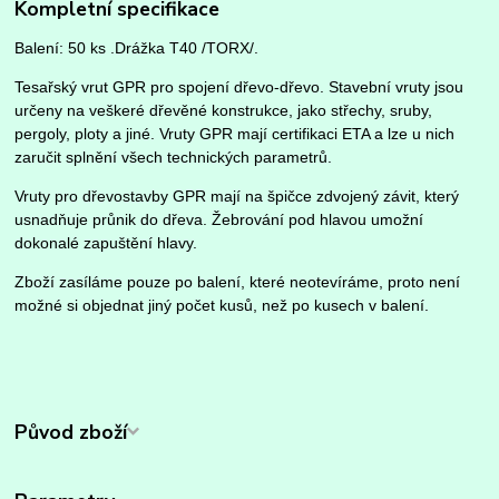
Kompletní specifikace
Balení: 50 ks .
Drážka T40 /TORX/.
Tesařský vrut GPR pro spojení dřevo-dřevo. Stavební vruty jsou
určeny na veškeré dřevěné konstrukce, jako střechy, sruby,
pergoly, ploty a jiné. Vruty GPR mají certifikaci ETA a lze u nich
zaručit splnění všech technických parametrů.
Vruty pro dřevostavby GPR mají na špičce zdvojený závit, který
usnadňuje průnik do dřeva. Žebrování pod hlavou umožní
dokonalé zapuštění hlavy.
Zboží zasíláme pouze po balení, které neotevíráme, proto není
možné si objednat jiný počet kusů, než po kusech v balení.
Původ zboží