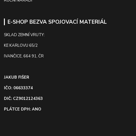
RUČNÍ NÁŘADÍ
E-SHOP BEZVA SPOJOVACÍ MATERIÁL
SKLAD ZEMNÍ VRUTY:
KE KARLOVU 65/2
IVANČICE, 664 91, ČR
JAKUB FIŠER
IČO: 06633374
DIČ: CZ9012124363
PLÁTCE DPH: ANO