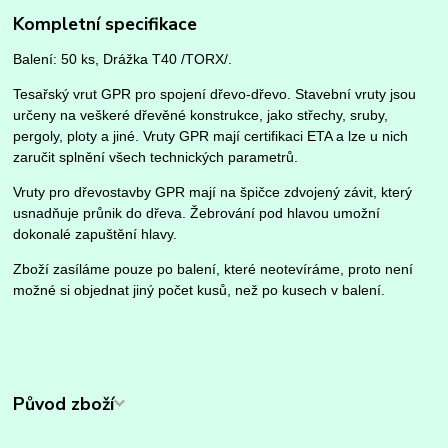
Kompletní specifikace
Balení: 50 ks, Drážka T40 /TORX/.
Tesařský vrut GPR pro spojení dřevo-dřevo. Stavební vruty jsou
určeny na veškeré dřevěné konstrukce, jako střechy, sruby,
pergoly, ploty a jiné. Vruty GPR mají certifikaci ETA a lze u nich
zaručit splnění všech technických parametrů.
Vruty pro dřevostavby GPR mají na špičce zdvojený závit, který
usnadňuje průnik do dřeva. Žebrování pod hlavou umožní
dokonalé zapuštění hlavy.
Zboží zasíláme pouze po balení, které neotevíráme, proto není
možné si objednat jiný počet kusů, než po kusech v balení.
Původ zboží