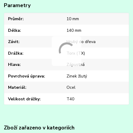
Parametry
Průměr
10 mm
Délka
140 mm
Závit
Hrubý do dřeva
Drážka
Torx (TX)
Hlava
Zápustná
Povrchová úprava
Zinek žlutý
Materiál
Ocel
Velikost drážky
T40
Zboží zařazeno v kategoriích