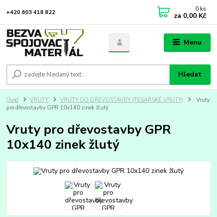
0
ks
+420 603 418 822
za
0,00 Kč
Menu
Hledat
Úvod
VRUTY
VRUTY DO DŘEVOSTAVBY (TESAŘSKÉ VRUTY)
Vruty
pro dřevostavby GPR 10x140 zinek žlutý
Vruty pro dřevostavby GPR
10x140 zinek žlutý