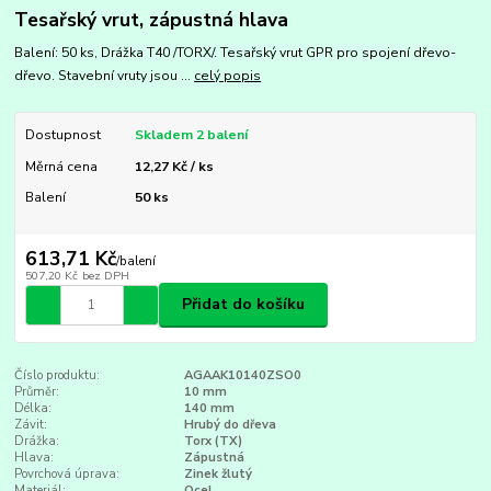
Tesařský vrut, zápustná hlava
Balení: 50 ks, Drážka T40 /TORX/. Tesařský vrut GPR pro spojení dřevo-
dřevo. Stavební vruty jsou ...
celý popis
Dostupnost
Skladem 2 balení
Měrná cena
12,27 Kč / ks
Balení
50 ks
613,71 Kč
/
balení
507,20 Kč
bez DPH
Přidat do košíku
Číslo produktu:
AGAAK10140ZSO0
Průměr:
10 mm
Délka:
140 mm
Závit:
Hrubý do dřeva
Drážka:
Torx (TX)
Hlava:
Zápustná
Povrchová úprava:
Zinek žlutý
Materiál:
Ocel