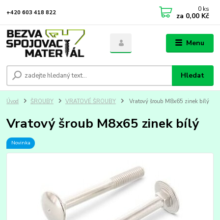
0
ks
+420 603 418 822
za
0,00 Kč
Menu
Hledat
Úvod
ŠROUBY
VRATOVÉ ŠROUBY
Vratový šroub M8x65 zinek bílý
Vratový šroub M8x65 zinek bílý
Novinka