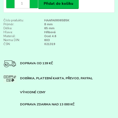
Přidat do košíku
Číslo produktu:
HAAFA08065B5K
Průměr:
8 mm
Délka:
65 mm
Hlava:
Hřibová
Materiál:
Ocel 4.6
Norma DIN:
603
ČSN:
021319
DOPRAVA OD 139 KČ
DOBÍRKA, PLATEBNÍ KARTA, PŘEVOD, PAYPAL
VÝHODNÉ CENY
DOPRAVA ZDARMA NAD 13 000 KČ