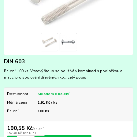
DIN 603
Balení: 100 ks, Vratový šroub se používá v kombinaci s podložkou a
maticí pro spojování dřevěných ko...
celý popis
Dostupnost
Skladem 8 balení
Měrná cena
1,91 Kč / ks
Balení
100 ks
190,55 Kč
/
balení
157,48 Kč
bez DPH