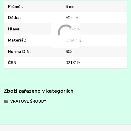
Průměr
6 mm
Délka
50 mm
Hlava
Hřibová
Materiál
Ocel 4.6
Norma DIN
603
ČSN
021319
Zboží zařazeno v kategoriích
VRATOVÉ ŠROUBY