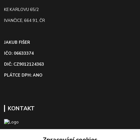
KE KARLOVU 65/2
IVANČICE, 664 91, ČR
JAKUB FIŠER
IČO: 06633374
DIČ: CZ9012124363
PLÁTCE DPH: ANO
KONTAKT
+420 603 418 822
Zpracování cookies