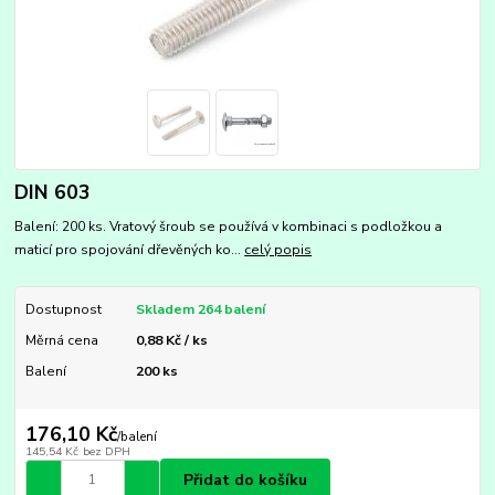
DIN 603
Balení: 200 ks. Vratový šroub se používá v kombinaci s podložkou a
maticí pro spojování dřevěných ko...
celý popis
Dostupnost
Skladem 264 balení
Měrná cena
0,88 Kč / ks
Balení
200 ks
176,10 Kč
/
balení
145,54 Kč
bez DPH
Přidat do košíku