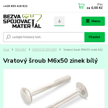
0
ks
+420 603 418 822
za
0,00 Kč
Menu
Hledat
Úvod
ŠROUBY
VRATOVÉ ŠROUBY
Vratový šroub M6x50 zinek bílý
Vratový šroub M6x50 zinek bílý