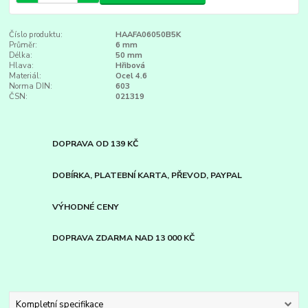
Číslo produktu:
HAAFA06050B5K
Průměr:
6 mm
Délka:
50 mm
Hlava:
Hřibová
Materiál:
Ocel 4.6
Norma DIN:
603
ČSN:
021319
DOPRAVA OD 139 KČ
DOBÍRKA, PLATEBNÍ KARTA, PŘEVOD, PAYPAL
VÝHODNÉ CENY
DOPRAVA ZDARMA NAD 13 000 KČ
Kompletní specifikace