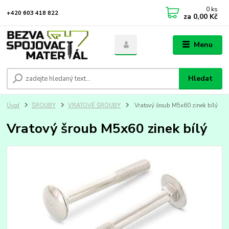
0
ks
+420 603 418 822
za
0,00 Kč
Menu
Hledat
Úvod
ŠROUBY
VRATOVÉ ŠROUBY
Vratový šroub M5x60 zinek bílý
Vratový šroub M5x60 zinek bílý