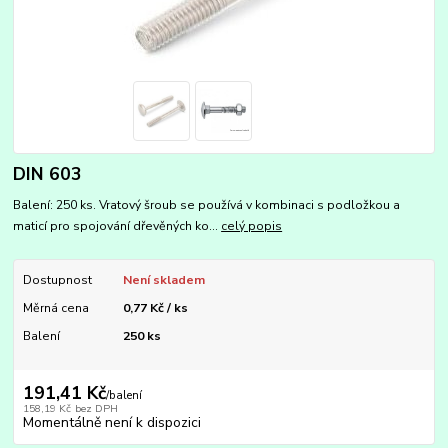
DIN 603
Balení: 250 ks. Vratový šroub se používá v kombinaci s podložkou a
maticí pro spojování dřevěných ko...
celý popis
Dostupnost
Není skladem
Měrná cena
0,77 Kč / ks
Balení
250 ks
191,41 Kč
/
balení
158,19 Kč
bez DPH
Momentálně není k dispozici