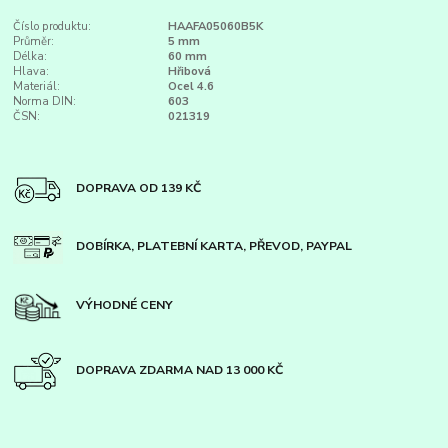
Číslo produktu:
HAAFA05060B5K
Průměr:
5 mm
Délka:
60 mm
Hlava:
Hřibová
Materiál:
Ocel 4.6
Norma DIN:
603
ČSN:
021319
DOPRAVA OD 139 KČ
DOBÍRKA, PLATEBNÍ KARTA, PŘEVOD, PAYPAL
VÝHODNÉ CENY
DOPRAVA ZDARMA NAD 13 000 KČ