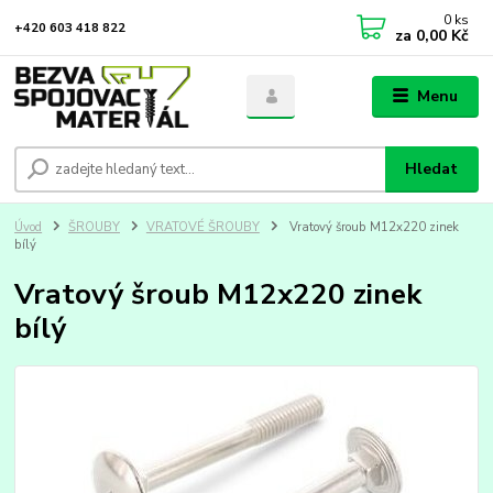
0
ks
+420 603 418 822
za
0,00 Kč
Menu
Hledat
Úvod
ŠROUBY
VRATOVÉ ŠROUBY
Vratový šroub M12x220 zinek
bílý
Vratový šroub M12x220 zinek
bílý