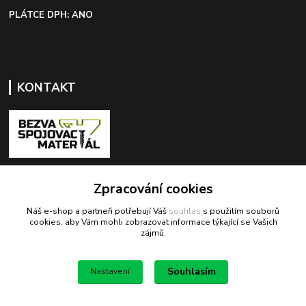
PLÁTCE DPH: ANO
KONTAKT
+420 603 418 822
Zpracování cookies
Náš e-shop a partneři potřebují Váš
souhlas
s použitím souborů
odbyt@bezva-spojovacimaterial.cz
cookies, aby Vám mohli zobrazovat informace týkající se Vašich
zájmů.
Souhlasím
Nastavení