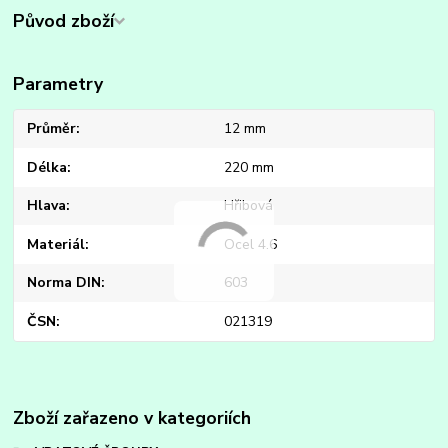
Původ zboží
Parametry
Průměr
12 mm
Délka
220 mm
Hlava
Hřibová
Materiál
Ocel 4.6
Norma DIN
603
ČSN
021319
Zboží zařazeno v kategoriích