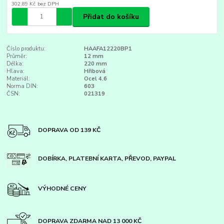
302,89 Kč
bez DPH
Přidat do košíku
Číslo produktu:
HAAFA12220BP1
Průměr:
12 mm
Délka:
220 mm
Hlava:
Hřibová
Materiál:
Ocel 4.6
Norma DIN:
603
ČSN:
021319
DOPRAVA OD 139 KČ
DOBÍRKA, PLATEBNÍ KARTA, PŘEVOD, PAYPAL
VÝHODNÉ CENY
DOPRAVA ZDARMA NAD 13 000 KČ