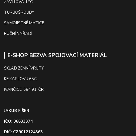
ZÁVITOVÁ TYČ
TURBOŠROUBY
SAMOJISTNÉ MATICE
RUČNÍ NÁŘADÍ
E-SHOP BEZVA SPOJOVACÍ MATERIÁL
SKLAD ZEMNÍ VRUTY:
KE KARLOVU 65/2
IVANČICE, 664 91, ČR
JAKUB FIŠER
IČO: 06633374
DIČ: CZ9012124363