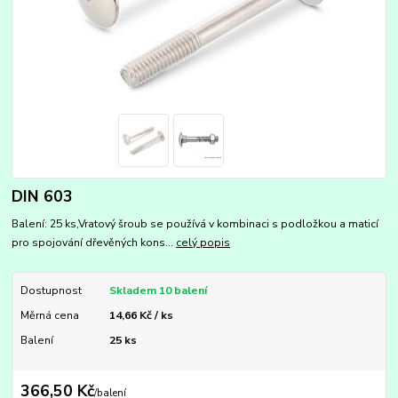
DIN 603
Balení: 25 ks,Vratový šroub se používá v kombinaci s podložkou a maticí
pro spojování dřevěných kons...
celý popis
Dostupnost
Skladem 10 balení
Měrná cena
14,66 Kč / ks
Balení
25 ks
366,50 Kč
/
balení