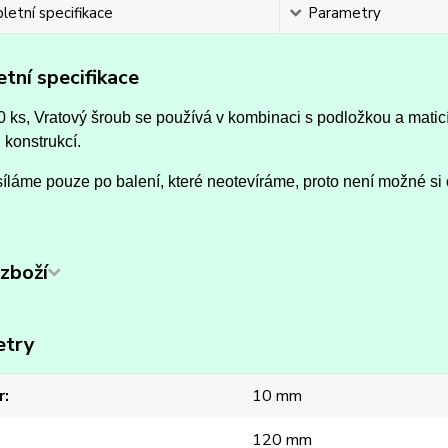
etní specifikace
Parametry
tní specifikace
0 ks, Vratový šroub se používá v kombinaci s podložkou a mati
 konstrukcí.
íláme pouze po balení, které neotevíráme, proto není možné si 
zboží
etry
r
10 mm
120 mm