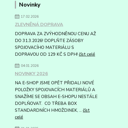
Novinky
17.02.2026
ZLEVNĚNÁ DOPRAVA
DOPRAVA ZA ZVÝHODNĚNOU CENU AŽ
DO 31.3.2026! DOPLŇTE ZÁSOBY
SPOJOVACÍHO MATERIÁLU S
DOPRAVOU OD 129 KČ S DPH!
číst celé
04.01.2026
NOVINKY 2026
NA E-SHOP JSME OPĚT PŘIDALI NOVÉ
POLOŽKY SPOJOVACÍCH MATERIÁLŮ A
SNAŽÍME SE OBSAH E-SHOPU NESTÁLE
DOPLŇOVAT. CO TŘEBA BOX
STANDARDNÍCH HMOŽDINEK, ...
číst
celé