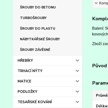
Kompl
ŠROUBY DO BETONU
Komple
TURBOŠROUBY
ŠROUBY DO PLASTU
Balení: 5
kovových
NÁBYTKÁŘSKÉ ŠROUBY
Zboží zas
ŠROUBY ZÁVĚSNÉ
HŘEBÍKY
Původ 
TRHACÍ NÝTY
MATICE
Param
PODLOŽKY
Průmě
TESAŘSKÉ KOVÁNÍ
Délka