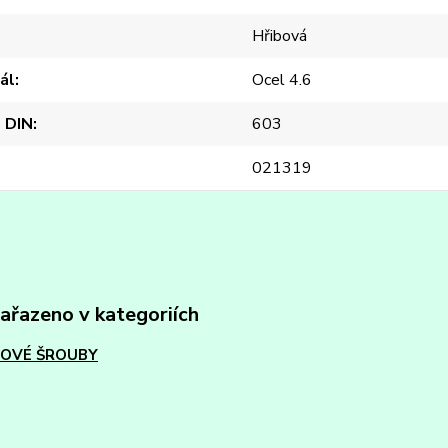
Hřibová
ál
Ocel 4.6
 DIN
603
021319
zařazeno v kategoriích
OVÉ ŠROUBY