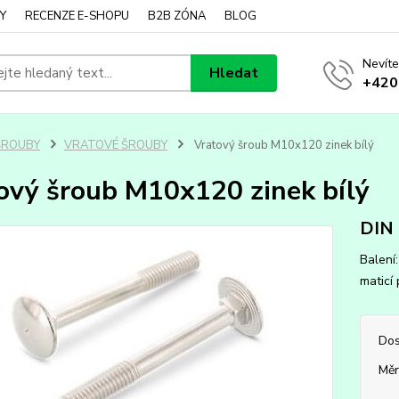
Y
RECENZE E-SHOPU
B2B ZÓNA
BLOG
Nevíte
Hledat
+420
ŠROUBY
VRATOVÉ ŠROUBY
Vratový šroub M10x120 zinek bílý
ový šroub M10x120 zinek bílý
DIN
Balení
maticí
Dos
Měr