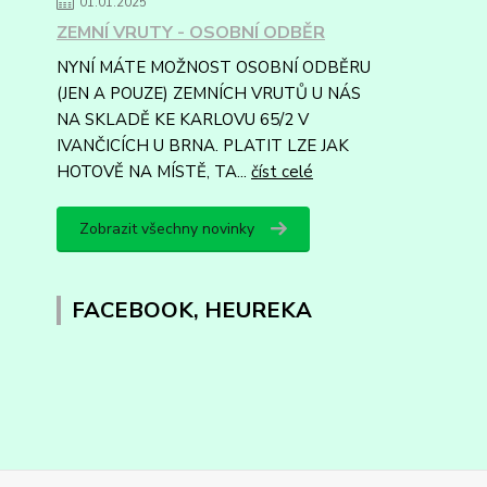
01.01.2025
ZEMNÍ VRUTY - OSOBNÍ ODBĚR
NYNÍ MÁTE MOŽNOST OSOBNÍ ODBĚRU
(JEN A POUZE) ZEMNÍCH VRUTŮ U NÁS
NA SKLADĚ KE KARLOVU 65/2 V
IVANČICÍCH U BRNA. PLATIT LZE JAK
HOTOVĚ NA MÍSTĚ, TA...
číst celé
Zobrazit všechny novinky
FACEBOOK, HEUREKA