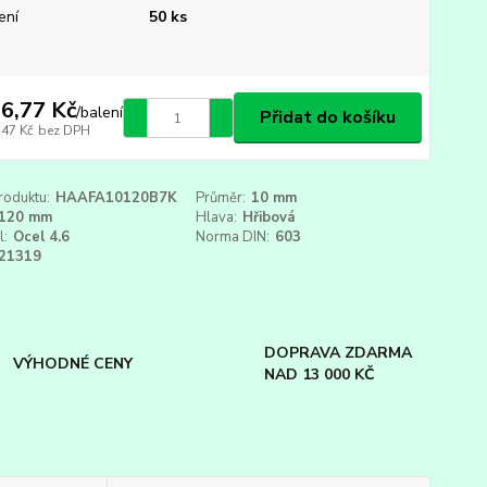
ení
50 ks
6,77 Kč
/
balení
Přidat do košíku
,47 Kč
bez DPH
roduktu:
HAAFA10120B7K
Průměr:
10 mm
120 mm
Hlava:
Hřibová
l:
Ocel 4.6
Norma DIN:
603
21319
DOPRAVA ZDARMA
VÝHODNÉ CENY
NAD 13 000 KČ