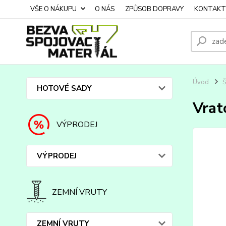
VŠE O NÁKUPU
O NÁS
ZPŮSOB DOPRAVY
KONTAKT
Úvod
HOTOVÉ SADY
Vrat
VÝPRODEJ
VÝPRODEJ
ZEMNÍ VRUTY
ZEMNÍ VRUTY