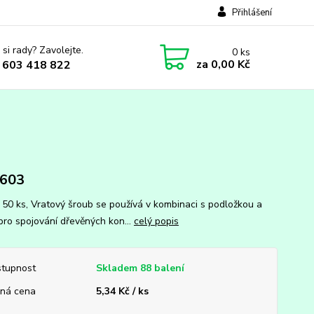
Přihlášení
 si rady? Zavolejte.
0
ks
za
0,00 Kč
 603 418 822
 603
: 50 ks, Vratový šroub se používá v kombinaci s podložkou a
 pro spojování dřevěných kon...
celý popis
tupnost
Skladem 88 balení
ná cena
5,34 Kč / ks