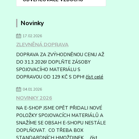
Novinky
17.02.2026
ZLEVNĚNÁ DOPRAVA
DOPRAVA ZA ZVÝHODNĚNOU CENU AŽ
DO 31.3.2026! DOPLŇTE ZÁSOBY
SPOJOVACÍHO MATERIÁLU S
DOPRAVOU OD 129 KČ S DPH!
číst celé
04.01.2026
NOVINKY 2026
NA E-SHOP JSME OPĚT PŘIDALI NOVÉ
POLOŽKY SPOJOVACÍCH MATERIÁLŮ A
SNAŽÍME SE OBSAH E-SHOPU NESTÁLE
DOPLŇOVAT. CO TŘEBA BOX
STANDARDNÍCH HMOŽDINEK, ...
číst