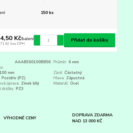
ení
150 ks
4,50 Kč
/
balení
Přidat do košíku
,71 Kč
bez DPH
AAABE60100BB5K
Průměr:
6 mm
u:
100 mm
Závit:
Částečný
Pozidriv (PZ)
Hlava:
Zápustná
ová úprava:
Zinek bílý
Materiál:
Ocel
t drážky:
PZ3
DOPRAVA ZDARMA
VÝHODNÉ CENY
NAD 13 000 KČ