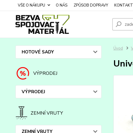
VŠE O NÁKUPU
O NÁS
ZPŮSOB DOPRAVY
KONTAKT
Úvod
HOTOVÉ SADY
Univ
VÝPRODEJ
VÝPRODEJ
ZEMNÍ VRUTY
ZEMNÍ VRUTY