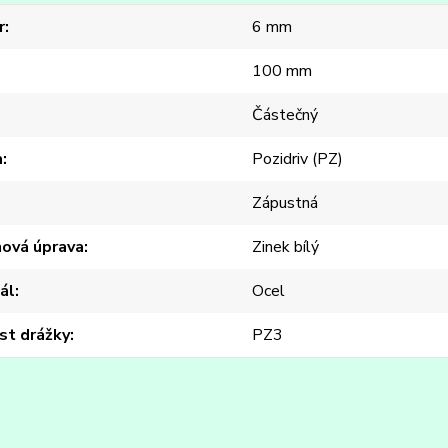
r
6 mm
100 mm
Částečný
a
Pozidriv (PZ)
Zápustná
hová úprava
Zinek bílý
ál
Ocel
st drážky
PZ3