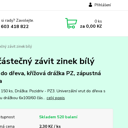
Přihlášení
 si rady? Zavolejte.
0
ks
za
0,00 Kč
 603 418 822
ný závit zinek bílý
ástečný závit zinek bílý
 do dřeva, křížová drážka PZ, zápustná
a
 150 ks, Drážka: Pozidriv - PZ3. Univerzální vrut do dřeva s
ou drážkou 6x100/60 čás...
celý popis
tupnost
Skladem 520 balení
ná cena
2,30 Kč / ks