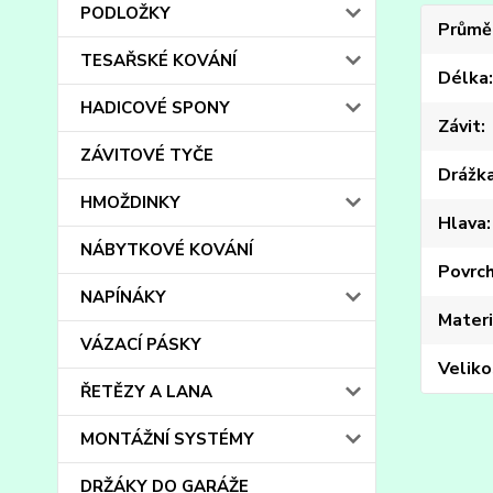
PODLOŽKY
Průmě
TESAŘSKÉ KOVÁNÍ
Délka
HADICOVÉ SPONY
Závit
ZÁVITOVÉ TYČE
Drážk
HMOŽDINKY
Hlava
NÁBYTKOVÉ KOVÁNÍ
Povrc
NAPÍNÁKY
Materi
VÁZACÍ PÁSKY
Veliko
ŘETĚZY A LANA
MONTÁŽNÍ SYSTÉMY
DRŽÁKY DO GARÁŽE