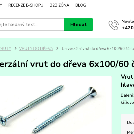
Y
RECENZE E-SHOPU
B2B ZÓNA
BLOG
Nevíte
Hledat
+420
VRUTY
VRUTY DO DŘEVA
Univerzální vrut do dřeva 6x100/60 částeč
erzální vrut do dřeva 6x100/60 č
Vrut
hlav
Balení:
křížov
Dos
Měr