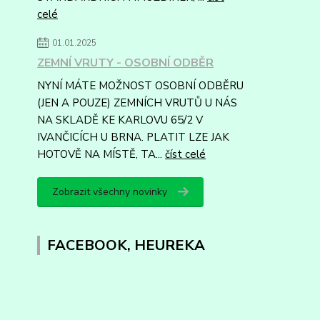
celé
01.01.2025
ZEMNÍ VRUTY - OSOBNÍ ODBĚR
NYNÍ MÁTE MOŽNOST OSOBNÍ ODBĚRU
(JEN A POUZE) ZEMNÍCH VRUTŮ U NÁS
NA SKLADĚ KE KARLOVU 65/2 V
IVANČICÍCH U BRNA. PLATIT LZE JAK
HOTOVĚ NA MÍSTĚ, TA...
číst celé
Zobrazit všechny novinky
FACEBOOK, HEUREKA