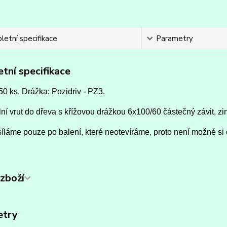
etní specifikace
Parametry
tní specifikace
50 ks, Drážka: Pozidriv - PZ3.
ní vrut do dřeva s křížovou drážkou 6x100/60 částečný závit, zin
íláme pouze po balení, které neotevíráme, proto není možné si 
zboží
etry