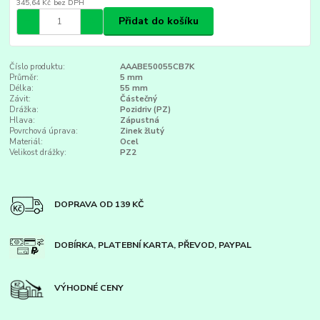
345,64 Kč
bez DPH
Přidat do košíku
Číslo produktu:
AAABE50055CB7K
Průměr:
5 mm
Délka:
55 mm
Závit:
Částečný
Drážka:
Pozidriv (PZ)
Hlava:
Zápustná
Povrchová úprava:
Zinek žlutý
Materiál:
Ocel
Velikost drážky:
PZ2
DOPRAVA OD 139 KČ
DOBÍRKA, PLATEBNÍ KARTA, PŘEVOD, PAYPAL
VÝHODNÉ CENY