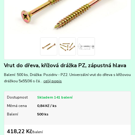
Vrut do dřeva, křížová drážka PZ, zápustná hlava
Balení: 500 ks, Drážka: Pozidriv - PZ2. Univerzální vrut do dřeva s křížovou
drážkou 5x55/36 s čá...
celý popis
Dostupnost
Skladem 141 balení
Měrná cena
0,84 Kč / ks
Balení
500 ks
418,22 Kč
/
balení