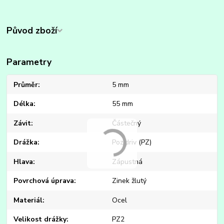
Původ zboží
Parametry
Průměr
5 mm
Délka
55 mm
Závit
Částečný
Drážka
Pozidriv (PZ)
Hlava
Zápustná
Povrchová úprava
Zinek žlutý
Materiál
Ocel
Velikost drážky
PZ2