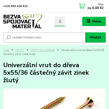
0
ks
+420 603 418 822
za
0,00 Kč
Menu
Hledat
Úvod
VRUTY
VRUTY DO DŘEVA
Univerzální vrut do dřeva 5x55/36
částečný závit zinek žlutý
Univerzální vrut do dřeva
5x55/36 částečný závit zinek
žlutý