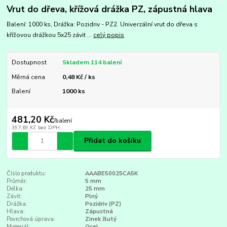
Vrut do dřeva, křížová drážka PZ, zápustná hlava
Balení: 1000 ks, Drážka: Pozidriv - PZ2. Univerzální vrut do dřeva s
křížovou drážkou 5x25 závit ...
celý popis
Dostupnost
Skladem 114 balení
Měrná cena
0,48 Kč / ks
Balení
1000 ks
481,20 Kč
/
balení
397,69 Kč
bez DPH
Přidat do košíku
Číslo produktu:
AAABE50025CA5K
Průměr:
5 mm
Délka:
25 mm
Závit:
Plný
Drážka:
Pozidriv (PZ)
Hlava:
Zápustná
Povrchová úprava:
Zinek žlutý
Materiál:
Ocel