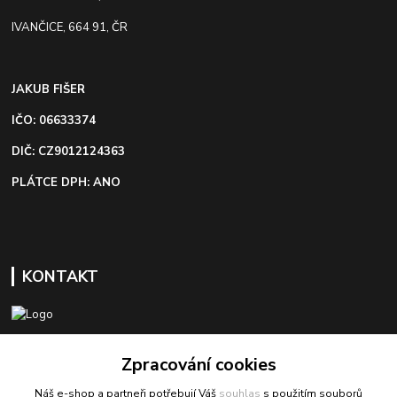
IVANČICE, 664 91, ČR
JAKUB FIŠER
IČO: 06633374
DIČ: CZ9012124363
PLÁTCE DPH: ANO
KONTAKT
+420 603 418 822
Zpracování cookies
Náš e-shop a partneři potřebují Váš
souhlas
s použitím souborů
odbyt@bezva-spojovacimaterial.cz