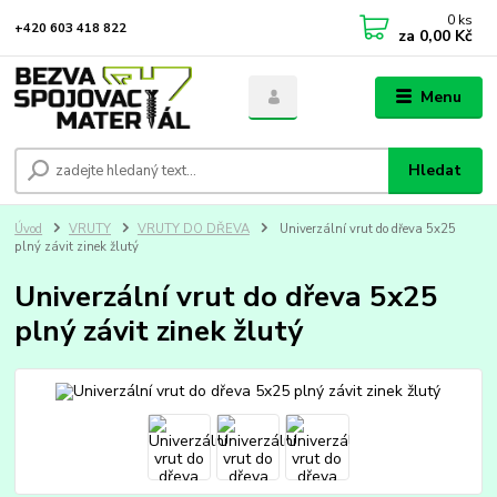
0
ks
+420 603 418 822
za
0,00 Kč
Menu
Hledat
Úvod
VRUTY
VRUTY DO DŘEVA
Univerzální vrut do dřeva 5x25
plný závit zinek žlutý
Univerzální vrut do dřeva 5x25
plný závit zinek žlutý