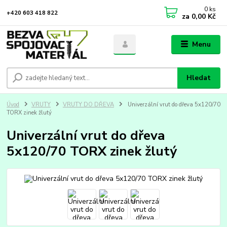
0
ks
+420 603 418 822
za
0,00 Kč
Menu
Hledat
Úvod
VRUTY
VRUTY DO DŘEVA
Univerzální vrut do dřeva 5x120/70
TORX zinek žlutý
Univerzální vrut do dřeva
5x120/70 TORX zinek žlutý