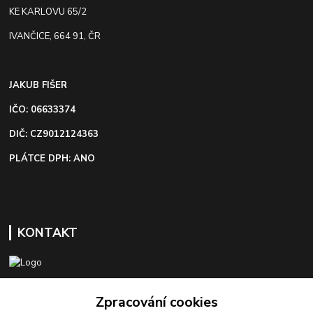
KE KARLOVU 65/2
IVANČICE, 664 91, ČR
JAKUB FIŠER
IČO: 06633374
DIČ: CZ9012124363
PLÁTCE DPH: ANO
KONTAKT
+420 603 418 822
Zpracování cookies