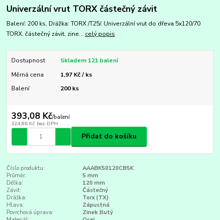
Univerzální vrut TORX částečný závit
Balení: 200 ks, Drážka: TORX /T25/. Univerzální vrut do dřeva 5x120/70
TORX, částečný závit, zine...
celý popis
Dostupnost
Skladem 121 balení
Měrná cena
1,97 Kč / ks
Balení
200 ks
393,08 Kč
/
balení
324,86 Kč
bez DPH
Přidat do košíku
Číslo produktu:
AAABK50120CB5K
Průměr:
5 mm
Délka:
120 mm
Závit:
Částečný
Drážka:
Torx (TX)
Hlava:
Zápustná
Povrchová úprava:
Zinek žlutý
Materiál:
Ocel