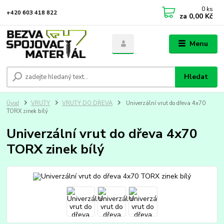
0
ks
+420 603 418 822
za
0,00 Kč
Menu
Hledat
Úvod
VRUTY
VRUTY DO DŘEVA
Univerzální vrut do dřeva 4x70
TORX zinek bílý
Univerzální vrut do dřeva 4x70
TORX zinek bílý