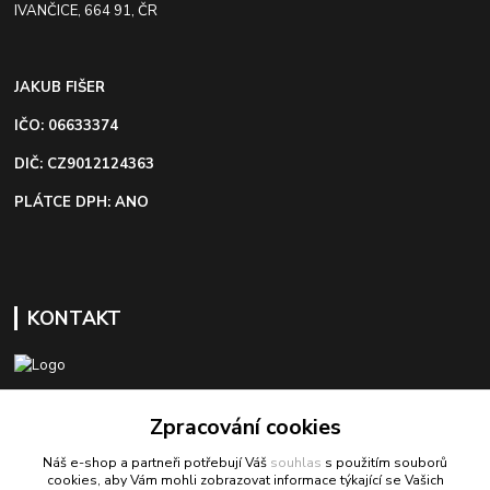
IVANČICE, 664 91, ČR
JAKUB FIŠER
IČO: 06633374
DIČ: CZ9012124363
PLÁTCE DPH: ANO
KONTAKT
+420 603 418 822
Zpracování cookies
Náš e-shop a partneři potřebují Váš
souhlas
s použitím souborů
odbyt@bezva-spojovacimaterial.cz
cookies, aby Vám mohli zobrazovat informace týkající se Vašich