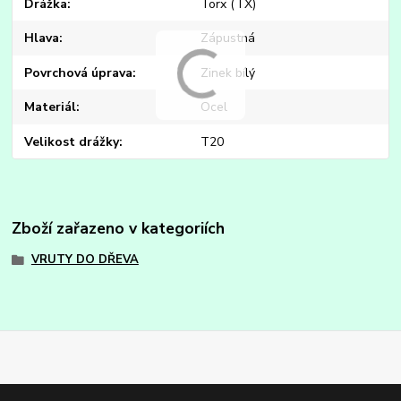
Drážka
Torx (TX)
Hlava
Zápustná
Povrchová úprava
Zinek bílý
Materiál
Ocel
Velikost drážky
T20
Zboží zařazeno v kategoriích
VRUTY DO DŘEVA