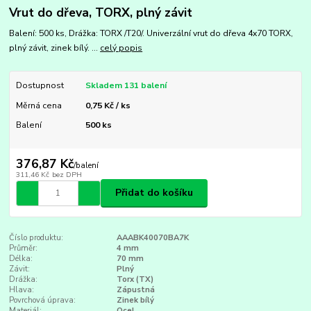
Vrut do dřeva, TORX, plný závit
Balení: 500 ks, Drážka: TORX /T20/. Univerzální vrut do dřeva 4x70 TORX,
plný závit, zinek bílý. ...
celý popis
Dostupnost
Skladem 131 balení
Měrná cena
0,75 Kč / ks
Balení
500 ks
376,87 Kč
/
balení
311,46 Kč
bez DPH
Přidat do košíku
Číslo produktu:
AAABK40070BA7K
Průměr:
4 mm
Délka:
70 mm
Závit:
Plný
Drážka:
Torx (TX)
Hlava:
Zápustná
Povrchová úprava:
Zinek bílý
Materiál:
Ocel