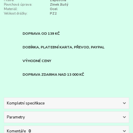
Hlava:
Zápustná
Povrchová úprava:
Zinek žlutý
Materiál:
Ocel
Velikost drážky:
PZ2
DOPRAVA OD 139 KČ
DOBÍRKA, PLATEBNÍ KARTA, PŘEVOD, PAYPAL
VÝHODNÉ CENY
DOPRAVA ZDARMA NAD 13 000 KČ
Kompletní specifikace
Parametry
Komentáře
0