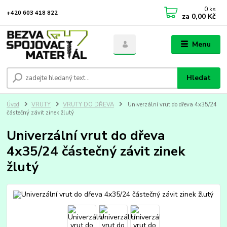
0
ks
+420 603 418 822
za
0,00 Kč
Menu
Hledat
Úvod
VRUTY
VRUTY DO DŘEVA
Univerzální vrut do dřeva 4x35/24
částečný závit zinek žlutý
Univerzální vrut do dřeva
4x35/24 částečný závit zinek
žlutý