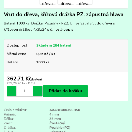
Vrut do dřeva, křížová drážka PZ, zápustná hlava
Balení: 1000 ks. Drážka: Pozidriv - PZ2. Univerzální vrut do dřeva s
křížovou drážkou 4x35/24 s č...
celý popis
Dostupnost
Skladem 284 balení
Měrná cena
0,36 Kč / ks
Balení
1000 ks
362,71 Kč
/
balení
299,76 Kč
bez DPH
Přidat do košíku
Číslo produktu:
AAABE40035CB5K
Průměr:
4 mm
Délka:
35 mm
Závit:
Částečný
Drážka:
Pozidriv (PZ)