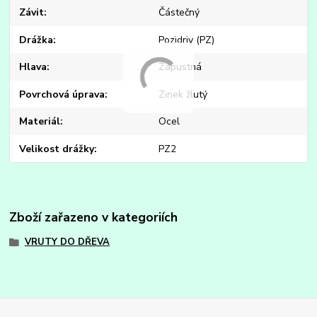
Závit
Částečný
Drážka
Pozidriv (PZ)
Hlava
Zápustná
Povrchová úprava
Zinek žlutý
Materiál
Ocel
Velikost drážky
PZ2
Zboží zařazeno v kategoriích
VRUTY DO DŘEVA