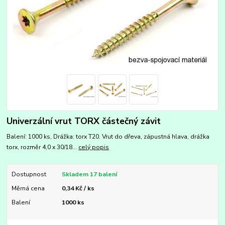
Univerzální vrut TORX částečný závit
Balení: 1000 ks, Drážka: torx T20. Vrut do dřeva, zápustná hlava, drážka
torx, rozměr 4,0 x 30/18...
celý popis
Dostupnost
Skladem 17 balení
Měrná cena
0,34 Kč / ks
Balení
1000 ks