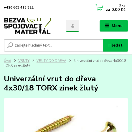
0
ks
+420 603 418 822
za
0,00 Kč
Menu
Hledat
Úvod
VRUTY
VRUTY DO DŘEVA
Univerzální vrut do dřeva 4x30/18
TORX zinek žlutý
Univerzální vrut do dřeva
4x30/18 TORX zinek žlutý