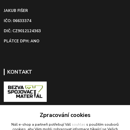
JAKUB FIŠER
IČO: 06633374
DIČ: CZ9012124363
PLÁTCE DPH: ANO
KONTAKT
+420 603 418 822
Zpracování cookies
Náš e-shop a partneři potřebují Váš
souhlas
s použitím souborů
odbyt@bezva-spojovacimaterial.cz
cookies, aby Vám mohli zobrazovat informace týkající se Vašich