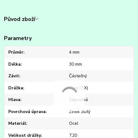
Původ zboží
Parametry
Průměr
4 mm
Délka
30 mm
Závit
Částečný
Drážka
Torx (TX)
Hlava
Zápustná
Povrchová úprava
Zinek žlutý
Materiál
Ocel
Velikost drážky
T20