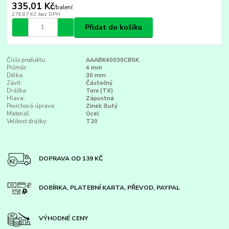
335,01 Kč
/
balení
276,87 Kč
bez DPH
Přidat do košíku
Číslo produktu:
AAABK40030CB5K
Průměr:
4 mm
Délka:
30 mm
Závit:
Částečný
Drážka:
Torx (TX)
Hlava:
Zápustná
Povrchová úprava:
Zinek žlutý
Materiál:
Ocel
Velikost drážky:
T20
DOPRAVA OD 139 KČ
DOBÍRKA, PLATEBNÍ KARTA, PŘEVOD, PAYPAL
VÝHODNÉ CENY