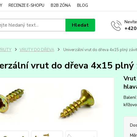
Y
RECENZE E-SHOPU
B2B ZÓNA
BLOG
Nevíte
Hledat
+420
VRUTY
VRUTY DO DŘEVA
Univerzální vrut do dřeva 4x15 plný závit
erzální vrut do dřeva 4x15 plný 
Vrut
hlav
Balení:
křížovo
Dos
Měr