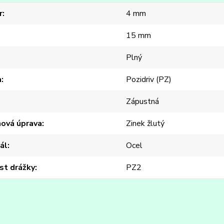
r
4 mm
15 mm
Plný
a
Pozidriv (PZ)
Zápustná
hová úprava
Zinek žlutý
ál
Ocel
st drážky
PZ2