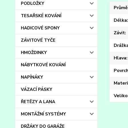
PODLOŽKY
Průmě
TESAŘSKÉ KOVÁNÍ
Délka
HADICOVÉ SPONY
Závit
ZÁVITOVÉ TYČE
Drážk
HMOŽDINKY
Hlava
NÁBYTKOVÉ KOVÁNÍ
Povrc
NAPÍNÁKY
Materi
VÁZACÍ PÁSKY
Veliko
ŘETĚZY A LANA
MONTÁŽNÍ SYSTÉMY
DRŽÁKY DO GARÁŽE