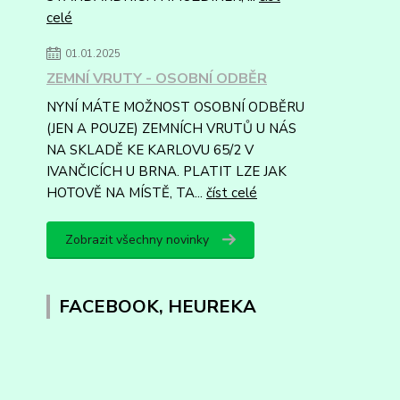
celé
01.01.2025
ZEMNÍ VRUTY - OSOBNÍ ODBĚR
NYNÍ MÁTE MOŽNOST OSOBNÍ ODBĚRU
(JEN A POUZE) ZEMNÍCH VRUTŮ U NÁS
NA SKLADĚ KE KARLOVU 65/2 V
IVANČICÍCH U BRNA. PLATIT LZE JAK
HOTOVĚ NA MÍSTĚ, TA...
číst celé
Zobrazit všechny novinky
FACEBOOK, HEUREKA