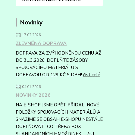
Novinky
17.02.2026
ZLEVNĚNÁ DOPRAVA
DOPRAVA ZA ZVÝHODNĚNOU CENU AŽ
DO 31.3.2026! DOPLŇTE ZÁSOBY
SPOJOVACÍHO MATERIÁLU S
DOPRAVOU OD 129 KČ S DPH!
číst celé
04.01.2026
NOVINKY 2026
NA E-SHOP JSME OPĚT PŘIDALI NOVÉ
POLOŽKY SPOJOVACÍCH MATERIÁLŮ A
SNAŽÍME SE OBSAH E-SHOPU NESTÁLE
DOPLŇOVAT. CO TŘEBA BOX
STANDARDNÍCH HMOŽDINEK, ...
číst