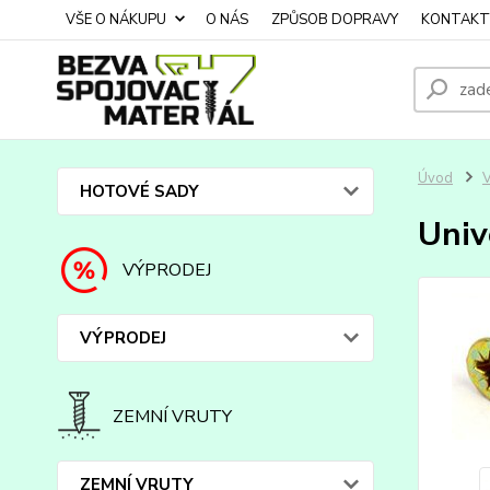
VŠE O NÁKUPU
O NÁS
ZPŮSOB DOPRAVY
KONTAKT
Úvod
HOTOVÉ SADY
Univ
VÝPRODEJ
VÝPRODEJ
ZEMNÍ VRUTY
ZEMNÍ VRUTY