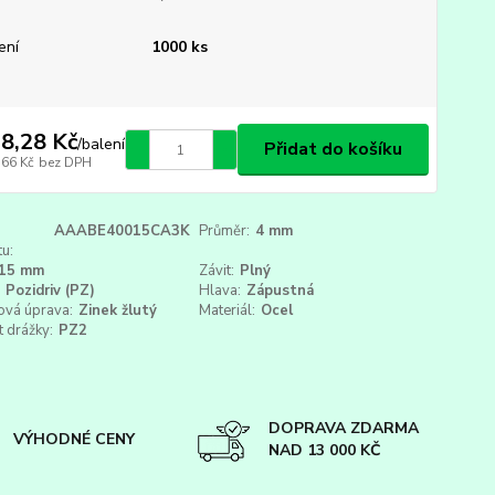
ení
1000 ks
8,28 Kč
/
balení
Přidat do košíku
,66 Kč
bez DPH
AAABE40015CA3K
Průměr:
4 mm
u:
15 mm
Závit:
Plný
Pozidriv (PZ)
Hlava:
Zápustná
ová úprava:
Zinek žlutý
Materiál:
Ocel
t drážky:
PZ2
DOPRAVA ZDARMA
VÝHODNÉ CENY
NAD 13 000 KČ