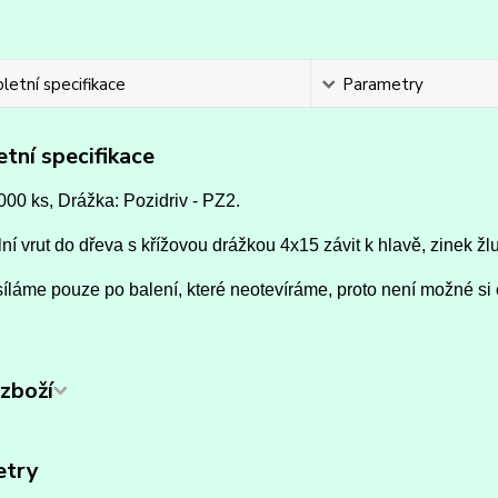
etní specifikace
Parametry
tní specifikace
000 ks, Drážka: Pozidriv - PZ2.
ní vrut do dřeva s křížovou drážkou 4x15 závit k hlavě, zinek žlu
íláme pouze po balení, které neotevíráme, proto není možné si 
zboží
etry