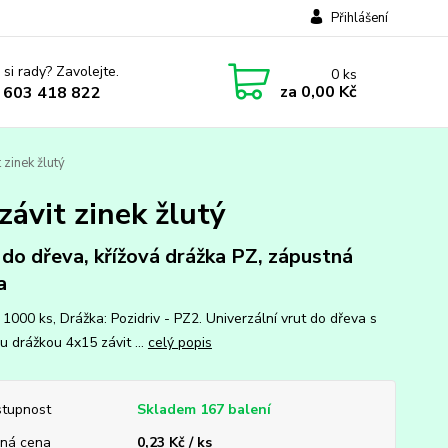
Přihlášení
 si rady? Zavolejte.
0
ks
za
0,00 Kč
 603 418 822
 zinek žlutý
závit zinek žlutý
 do dřeva, křížová drážka PZ, zápustná
a
 1000 ks, Drážka: Pozidriv - PZ2. Univerzální vrut do dřeva s
u drážkou 4x15 závit ...
celý popis
tupnost
Skladem 167 balení
ná cena
0,23 Kč / ks